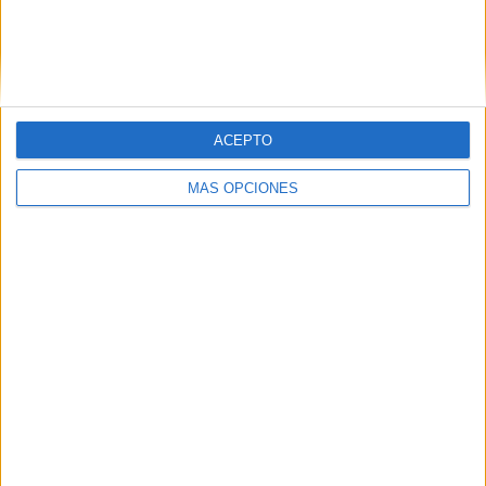
Ver ranking completo
MEDIA
DÍAS
TOTAL
1,2
131
4
ACEPTO
CANALES POR
SIN PARTIDO
CANALES TV
PARTIDO
GRATUÍTO
MÁS OPCIONES
2 Canales de pago
50%
2 Canales en abierto
50%
TOTAL
TOTAL
32
4
Total equipos
CANALES
Ranking equipos por nº de partidos
Azerbaiyán
2 (7,69%)