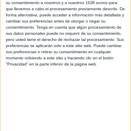
DAZN (Míralo en vivo)
su consentimiento a nosotros y a nuestros 1538 socios para
que llevemos a cabo el procesamiento previamente descrito. De
06:00
FIFA Series
forma alternativa, puede acceder a información más detallada y
cambiar sus preferencias antes de otorgar o negar su
Trinidad y Tobago
consentimiento.
Tenga en cuenta que algún procesamiento de
Gabón
sus datos personales puede no requerir de su consentimiento,
DAZN (Míralo en vivo)
pero usted tiene el derecho de rechazar tal procesamiento. Sus
preferencias se aplicarán solo a este sitio web. Puede cambiar
09:00
FIFA Series
sus preferencias o retirar su consentimiento en cualquier
momento volviendo a este sitio y haciendo clic en el botón
Indonesia
"Privacidad" en la parte inferior de la página web.
Bulgaria
DAZN (Míralo en vivo)
10:00
FIFA Series
Uzbekistán
Venezuela
Televen
Televen Stream
DAZN (Míralo en vivo)
10:00
FIFA Series
Granada