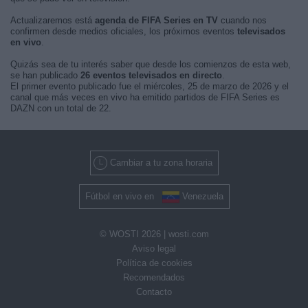
Actualizaremos está
agenda de FIFA Series en TV
cuando nos
confirmen desde medios oficiales, los próximos eventos
televisados
en vivo
.
Quizás sea de tu interés saber que desde los comienzos de esta web,
se han publicado
26 eventos televisados en directo
.
El primer evento publicado fue el miércoles, 25 de marzo de 2026 y el
canal que más veces en vivo ha emitido partidos de FIFA Series es
DAZN con un total de 22.
Cambiar a tu zona horaria
Fútbol en vivo en
Venezuela
© WOSTI 2026 |
wosti.com
Aviso legal
Política de cookies
Recomendados
Contacto