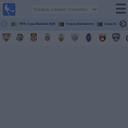
Fútbol en
vivo
Venezuela
FIFA Copa Mundial 2026
Copa Libertadores
Copa Sudameri
Guía de
Partidos
Televisados
Próximos
Partidos
Equipos
Competiciones
Canales
Otros
Deportes