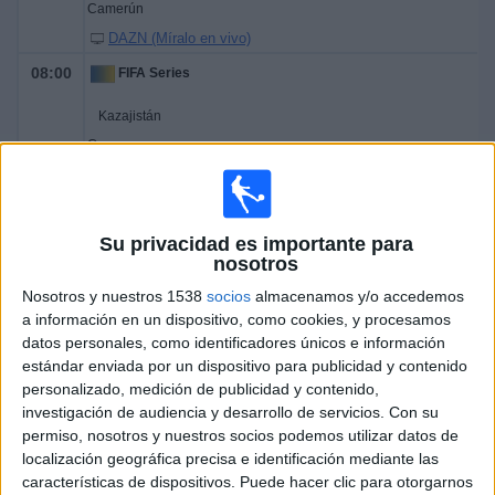
Camerún
DAZN (Míralo en vivo)
08:00
FIFA Series
Kazajistán
Comoras
Disney+ Premium
Lunes, 30/3/2026
Su privacidad es importante para
nosotros
02:00
FIFA Series
Nosotros y nuestros 1538
socios
almacenamos y/o accedemos
Nueva Zelanda
a información en un dispositivo, como cookies, y procesamos
Chile
datos personales, como identificadores únicos e información
estándar enviada por un dispositivo para publicidad y contenido
DAZN (Míralo en vivo)
personalizado, medición de publicidad y contenido,
04:30
FIFA Series
investigación de audiencia y desarrollo de servicios.
Con su
permiso, nosotros y nuestros socios podemos utilizar datos de
San Cristóbal y Nieves
localización geográfica precisa e identificación mediante las
Islas Salomón
características de dispositivos. Puede hacer clic para otorgarnos