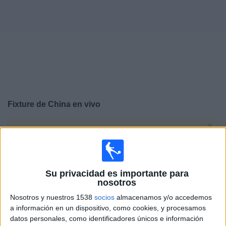
Noticias
Widget
Fixture de
China
en vivo
×
China:
En este momento no hay ningún partido
televisado. Puedes consultar el historial de partidos en
TV emitidos anteriormente.
Su privacidad es importante para
Viernes, 5/6/2026
nosotros
Nosotros y nuestros 1538
socios
almacenamos y/o accedemos
09:00
Maurice Revello Tournament
a información en un dispositivo, como cookies, y procesamos
Colombia
datos personales, como identificadores únicos e información