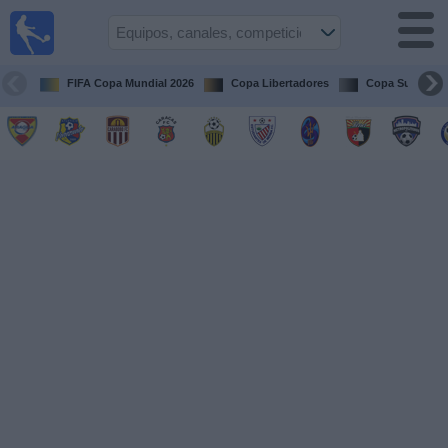
Fútbol en
vivo
Venezuela
FIFA Copa Mundial 2026
Copa Libertadores
Copa Sudameri
Guía de
Partidos
Televisados
Próximos
Partidos
Equipos
Competiciones
Canales
Otros
Deportes