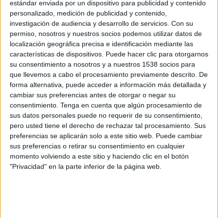
estándar enviada por un dispositivo para publicidad y contenido
China
personalizado, medición de publicidad y contenido,
Meridiano TV
Meridiano.net
investigación de audiencia y desarrollo de servicios.
Con su
permiso, nosotros y nuestros socios podemos utilizar datos de
Martes, 2/6/2026
localización geográfica precisa e identificación mediante las
características de dispositivos. Puede hacer clic para otorgarnos
09:00
Maurice Revello Tournament
su consentimiento a nosotros y a nuestros 1538 socios para
que llevemos a cabo el procesamiento previamente descrito. De
China
forma alternativa, puede acceder a información más detallada y
R.D. Congo
cambiar sus preferencias antes de otorgar o negar su
Meridiano TV
Meridiano.net
consentimiento.
Tenga en cuenta que algún procesamiento de
sus datos personales puede no requerir de su consentimiento,
pero usted tiene el derecho de rechazar tal procesamiento. Sus
Domingo, 31/5/2026
preferencias se aplicarán solo a este sitio web. Puede cambiar
09:00
Maurice Revello Tournament
sus preferencias o retirar su consentimiento en cualquier
momento volviendo a este sitio y haciendo clic en el botón
China
"Privacidad" en la parte inferior de la página web.
Arabia Saudí
Meridiano TV
Meridiano.net
Más días