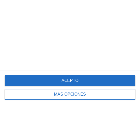
COMPETICIONES TELEVISADAS
624
EQUIPOS TELEVISADOS
1
DEPORTES TELEVISADOS
Ranking equipos por nº de partidos
Manchester City
267 (5,12%)
ACEPTO
Manchester Utd.
240 (4,6%)
Liverpool
230 (4,41%)
MÁS OPCIONES
Arsenal
222 (4,26%)
Boca Juniors
217 (4,16%)
ÚLTIMO PARTIDO
Boca Juniors - Estudiantes LP
5/8/2026 Torneo Betano