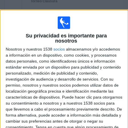
Torneo Clausura
Tigre
River Plate
Disney+ Premium
Fanatiz (Míralo en vivo)
ESPN
Su privacidad es importante para
18:15
Torneo Betano
nosotros
Torneo Clausura
Nosotros y nuestros 1538
socios
almacenamos y/o accedemos
Boca Juniors
a información en un dispositivo, como cookies, y procesamos
datos personales, como identificadores únicos e información
Vélez Sarsfield
estándar enviada por un dispositivo para publicidad y contenido
Disney+ Premium
Fanatiz (Míralo en vivo)
ESPN
personalizado, medición de publicidad y contenido,
investigación de audiencia y desarrollo de servicios.
Con su
Domingo, 9/8/2026
permiso, nosotros y nuestros socios podemos utilizar datos de
localización geográfica precisa e identificación mediante las
07:00
Amistoso
características de dispositivos. Puede hacer clic para otorgarnos
su consentimiento a nosotros y a nuestros 1538 socios para
Manchester City
que llevemos a cabo el procesamiento previamente descrito. De
At. Madrid
forma alternativa, puede acceder a información más detallada y
cambiar sus preferencias antes de otorgar o negar su
Disney+ Premium
ESPN
consentimiento.
Tenga en cuenta que algún procesamiento de