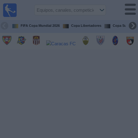
Fútbol en
vivo
Venezuela
FIFA Copa Mundial 2026
Copa Libertadores
Copa Sudameri
Guía de
Partidos
Televisados
Próximos
Partidos
Equipos
Competiciones
Canales
Otros
Deportes