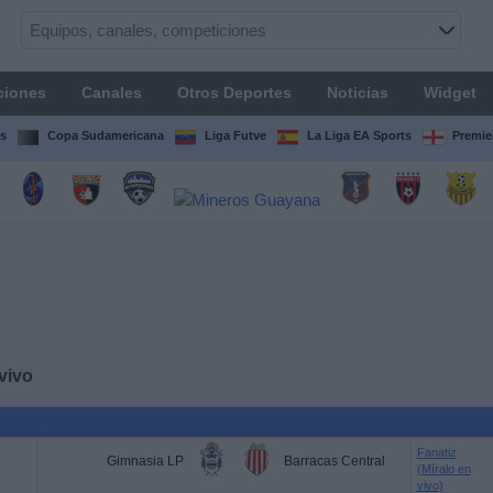
ciones
Canales
Otros Deportes
Noticias
Widget
s
Copa Sudamericana
Liga Futve
La Liga EA Sports
Premie
vivo
Fanatiz
Gimnasia LP
Barracas Central
(Míralo en
vivo)