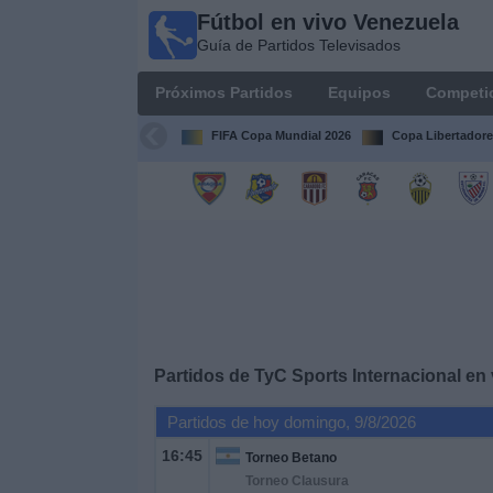
Fútbol en vivo Venezuela
Fútbol en
Guía de Partidos Televisados
vivo
Venezuela
Próximos Partidos
Equipos
Competi
Guía de
Partidos
FIFA Copa Mundial 2026
Copa Libertadore
Televisados
Próximos
Partidos
Equipos
Competiciones
Partidos de
TyC Sports Internacional
en 
Canales
Partidos de hoy domingo, 9/8/2026
16:45
Torneo Betano
Otros
Torneo Clausura
Deportes