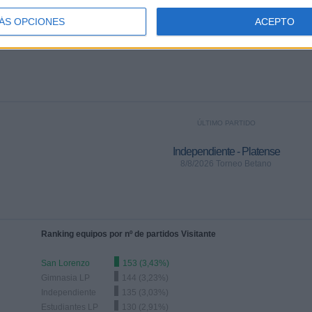
21
187
ÁS OPCIONES
ACEPTO
CIONES TELEVISADAS
EQUIPOS TELEVISADOS
ÚLTIMO PARTIDO
Independiente - Platense
8/8/2026 Torneo Betano
Ranking equipos por nº de partidos Visitante
San Lorenzo
153 (3,43%)
Gimnasia LP
144 (3,23%)
Independiente
135 (3,03%)
Estudiantes LP
130 (2,91%)