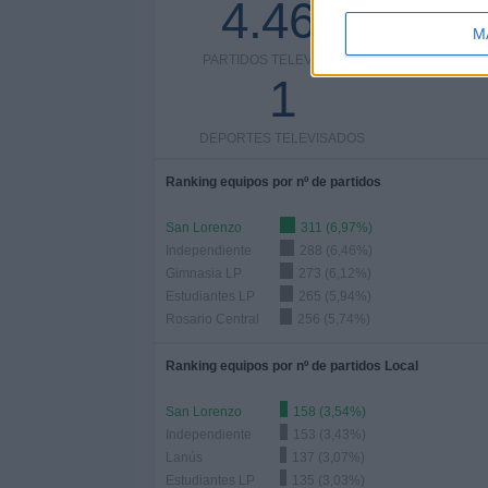
4.460
M
PARTIDOS TELEVISADOS
COMPETI
1
DEPORTES TELEVISADOS
Ranking equipos por nº de partidos
San Lorenzo
311 (6,97%)
Independiente
288 (6,46%)
Gimnasia LP
273 (6,12%)
Estudiantes LP
265 (5,94%)
Rosario Central
256 (5,74%)
Ranking equipos por nº de partidos Local
San Lorenzo
158 (3,54%)
Independiente
153 (3,43%)
Lanús
137 (3,07%)
Estudiantes LP
135 (3,03%)