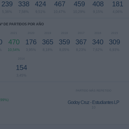
239
338
424
467
459
408
181
5,36%
7,58%
9,51%
10,47%
10,29%
9,15%
4,06%
Nº DE PARTIDOS POR AÑO
2
2021
2020
2019
2018
2017
2016
2015
0
470
176
365
359
367
340
309
%
10,54%
3,95%
8,18%
8,05%
8,23%
7,62%
6,93%
2014
154
3,45%
PARTIDO MÁS REPETIDO
,99%)
Godoy Cruz - Estudiantes LP
10