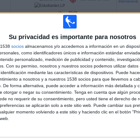
Internacional
TyC Sports
Platense
Instituto
Internacional
Su privacidad es importante para nosotros
s 1538
socios
almacenamos y/o accedemos a información en un disposit
TyC Sports
Vélez Sarsfield
Boca Juniors
sonales, como identificadores únicos e información estándar enviada 
Internacional
ntenido personalizado, medición de publicidad y contenido, investigaci
os.
Con su permiso, nosotros y nuestros socios podemos utilizar datos 
identificación mediante las características de dispositivos. Puede hacer
ntimiento a nosotros y a nuestros 1538 socios para que llevemos a ca
TyC Sports
TBD
TBD
. De forma alternativa, puede acceder a información más detallada y 
Internacional
e otorgar o negar su consentimiento.
Tenga en cuenta que algún proc
de no requerir de su consentimiento, pero usted tiene el derecho de r
referencias se aplicarán solo a este sitio web. Puede cambiar sus pref
NAL TYC SPORTS INTERNACIONAL EN VENEZUELA
alquier momento volviendo a este sitio y haciendo clic en el botón "Pri
 web.
s datos estadísticos de cuándo y dónde se televisan los partidos del canal
TyC
14
, podemos dar los siguientes datos: