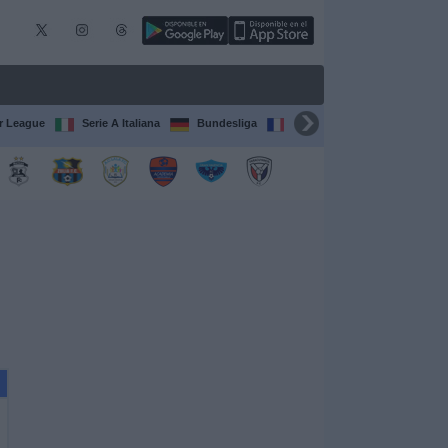
r League
Serie A Italiana
Bundesliga
Francia Ligue 1
Champ