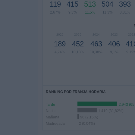
119
415
513
504
393
2,67%
9,3%
11,5%
11,3%
8,81%
2026
2025
2024
2023
202
189
452
463
406
41
4,24%
10,13%
10,38%
9,1%
9,19
RANKING POR FRANJA HORARIA
Tarde
2.943 (65
Noche
1.419 (31,82%)
Mañana
96 (2,15%)
Madrugada
2 (0,04%)