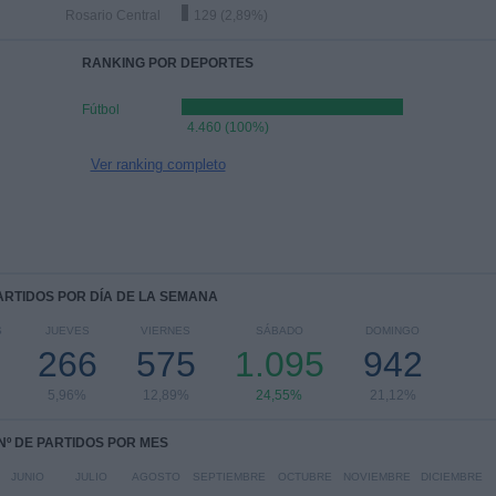
Rosario Central
129 (2,89%)
RANKING POR DEPORTES
Fútbol
4.460 (100%)
Ver ranking completo
PARTIDOS POR DÍA DE LA SEMANA
S
JUEVES
VIERNES
SÁBADO
DOMINGO
266
575
1.095
942
5,96%
12,89%
24,55%
21,12%
Nº DE PARTIDOS POR MES
JUNIO
JULIO
AGOSTO
SEPTIEMBRE
OCTUBRE
NOVIEMBRE
DICIEMBRE