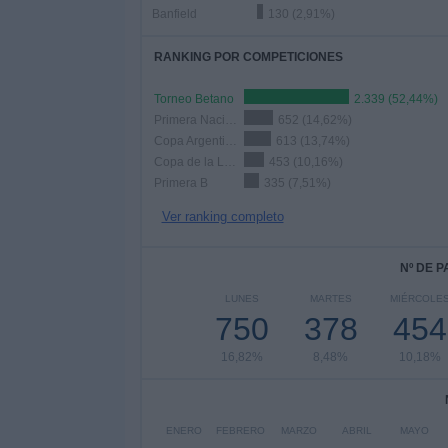
Banfield
130 (2,91%)
RANKING POR COMPETICIONES
Torneo Betano
2.339 (52,44%)
Primera Nacional
652 (14,62%)
Copa Argentina
613 (13,74%)
Copa de la Liga Profesional
453 (10,16%)
Primera B
335 (7,51%)
Ver ranking completo
Nº DE 
LUNES
MARTES
MIÉRCOLE
750
378
454
16,82%
8,48%
10,18%
ENERO
FEBRERO
MARZO
ABRIL
MAYO