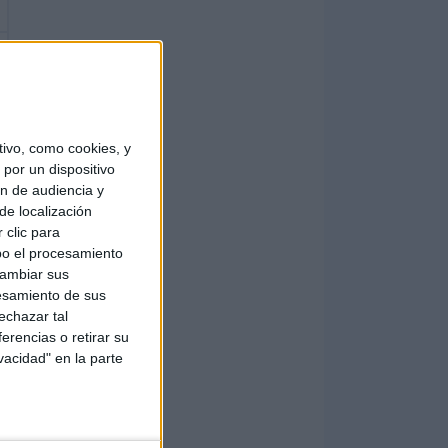
ivo, como cookies, y
por un dispositivo
ón de audiencia y
de localización
 clic para
bo el procesamiento
cambiar sus
esamiento de sus
echazar tal
erencias o retirar su
vacidad" en la parte