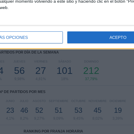
alquier momento volviendo a este sitio y haciendo clic en el botón "Pri
Torneo Betano
286 (50,98%)
 web.
Copa Libertadores
95 (16,93%)
Copa de la Liga Profesional
65 (11,59%)
Copa Argentina
40 (7,13%)
Copa Sudamericana
20 (3,57%)
Ver ranking completo
ÁS OPCIONES
ACEPTO
PARTIDOS POR DÍA DE LA SEMANA
LES
JUEVES
VIERNES
SÁBADO
DOMINGO
4
56
27
101
212
%
9,98%
4,81%
18%
37,79%
Nº DE PARTIDOS POR MES
JUNIO
JULIO
AGOSTO
SEPTIEMBRE
OCTUBRE
NOVIEMBRE
DICIEMBRE
23
46
52
51
53
45
19
%
4,1%
8,2%
9,27%
9,09%
9,45%
8,02%
3,39%
RANKING POR FRANJA HORARIA