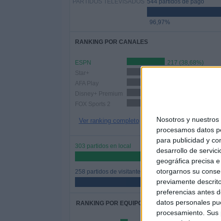
PARTIDOS TELEVISADOS
544 partidos de pago
96,97%
RANKING POR CANALES
ESPN
217 (38,68%)
Star+
134 (23,89%)
AFA Play
120 (21,39%)
Disney+ Premium
99 (17,65%)
FOX Sports 2
84 (14,97%)
Nosotros y nuestro
Ver ranking completo
procesamos datos per
para publicidad y co
303 partidos en local
desarrollo de servici
54,01%
geográfica precisa e 
otorgarnos su conse
258 partidos de visitante
previamente descrito
45,99%
preferencias antes d
datos personales pue
RANKING POR EQUIPOS
procesamiento. Sus p