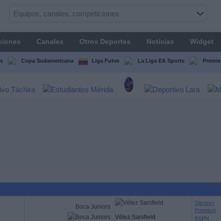
ciones
Canales
Otros Deportes
Noticias
Widget
s
Copa Sudamericana
Liga Futve
La Liga EA Sports
Premie
Disney+
Boca Juniors
Premium
Vélez Sarsfield
ESPN