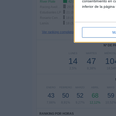
consentimiento en cu
River Plate
42 (7,49%)
inferior de la página
Racing Avellaneda
29 (5,17%)
Estudiantes LP
21 (3,74%)
Rosario Central
18 (3,21%)
Lanús
18 (3,21%)
Ver ranking completo
M
Nº DE 
LUNES
MARTES
MIÉRCO
14
47
10
2,5%
8,38%
18,54
ENERO
FEBRERO
MARZO
ABRIL
MAYO
43
50
52
68
59
7,66%
8,91%
9,27%
12,12%
10,52
RANKING POR HORAS