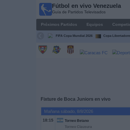
Fútbol en vivo Venezuela
Fútbol en
Guía de Partidos Televisados
vivo
Venezuela
Próximos Partidos
Equipos
Competi
Guía de
Partidos
FIFA Copa Mundial 2026
Copa Libertadore
Televisados
Próximos
Partidos
Equipos
Competiciones
Fixture de
Boca Juniors
en vivo
Canales
Mañana sábado, 8/8/2026
18:15
Torneo Betano
Otros
Torneo Clausura
Deportes