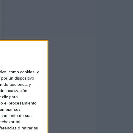
ivo, como cookies, y
por un dispositivo
ón de audiencia y
de localización
 clic para
bo el procesamiento
cambiar sus
esamiento de sus
echazar tal
erencias o retirar su