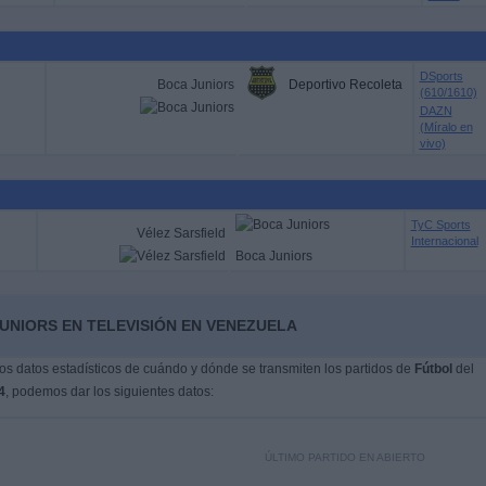
DSports
Boca Juniors
Deportivo Recoleta
(610/1610)
DAZN
(Míralo en
vivo)
TyC Sports
Vélez Sarsfield
Internacional
Boca Juniors
UNIORS EN TELEVISIÓN EN VENEZUELA
s datos estadísticos de cuándo y dónde se transmiten los partidos de
Fútbol
del
4
, podemos dar los siguientes datos:
ÚLTIMO PARTIDO EN ABIERTO