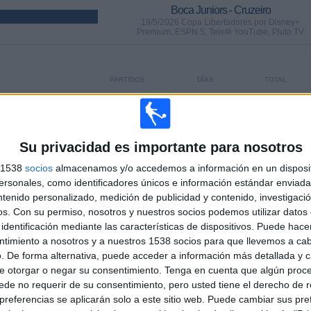
Boca Juniors - Cruzeiro
19/5/2026 Copa Libertadores por Disney+
Premium, ESPN 5, Telefé YouTube, Pluto TV
PARTIDOS
DÍAS
TOTAL
8
78
29
CONSECUTIVOS
SIN PARTIDO
CANALES TV
DE PAGO
GRATUÍTO
Su privacidad es importante para nosotros
s 1538
socios
almacenamos y/o accedemos a información en un disposit
sonales, como identificadores únicos e información estándar enviada 
ntenido personalizado, medición de publicidad y contenido, investigaci
os.
Con su permiso, nosotros y nuestros socios podemos utilizar datos 
TOTAL
MÁXIMO
TOTAL
identificación mediante las características de dispositivos. Puede hacer
20
42
110
ntimiento a nosotros y a nuestros 1538 socios para que llevemos a ca
COMPETICIONES
VS River Plate
RIVALES
. De forma alternativa, puede acceder a información más detallada y 
e otorgar o negar su consentimiento.
Tenga en cuenta que algún proc
de no requerir de su consentimiento, pero usted tiene el derecho de r
RANKING POR COMPETICIONES
referencias se aplicarán solo a este sitio web. Puede cambiar sus pref