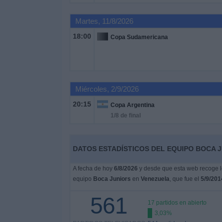
Martes, 11/8/2026
Noticias
18:00
Copa Sudamericana
Widget
Miércoles, 2/9/2026
20:15
Copa Argentina
1/8 de final
DATOS ESTADÍSTICOS DEL EQUIPO BOCA J
A fecha de hoy
6/8/2026
y desde que esta web recoge lo
equipo
Boca Juniors
en
Venezuela
, que fue el
5/9/201
561
17 partidos en abierto
3,03%