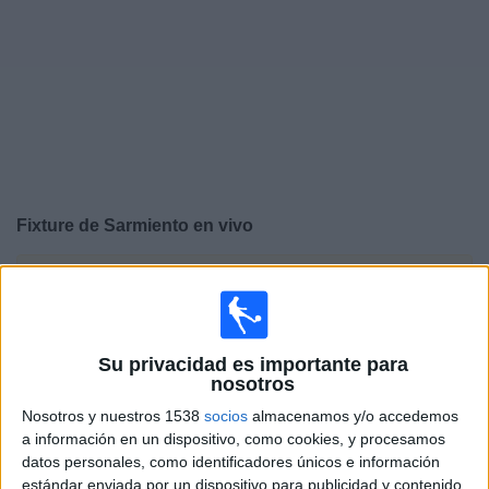
Noticias
Widget
Fixture de
Sarmiento
en vivo
×
Sarmiento:
En este momento no hay ningún partido
televisado. Puedes consultar el historial de partidos en
TV emitidos anteriormente.
Su privacidad es importante para
nosotros
Lunes, 3/8/2026
Nosotros y nuestros 1538
socios
almacenamos y/o accedemos
15:45
Torneo Betano
a información en un dispositivo, como cookies, y procesamos
Torneo Clausura
datos personales, como identificadores únicos e información
estándar enviada por un dispositivo para publicidad y contenido