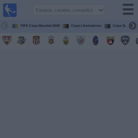
Fútbol en
vivo
Venezuela
FIFA Copa Mundial 2026
Copa Libertadores
Copa Sudameri
Guía de
Partidos
Televisados
Próximos
Partidos
Equipos
Competiciones
Canales
Otros
Deportes