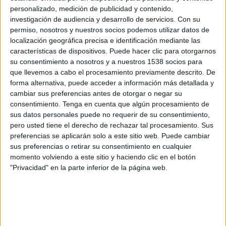
Sarmiento
personalizado, medición de publicidad y contenido,
Independiente Rivadavia
investigación de audiencia y desarrollo de servicios.
Con su
Disney+ Premium
Fanatiz (Míralo en vivo)
permiso, nosotros y nuestros socios podemos utilizar datos de
localización geográfica precisa e identificación mediante las
características de dispositivos. Puede hacer clic para otorgarnos
Jueves, 23/7/2026
su consentimiento a nosotros y a nuestros 1538 socios para
18:30
Torneo Betano
que llevemos a cabo el procesamiento previamente descrito. De
Torneo Clausura
forma alternativa, puede acceder a información más detallada y
cambiar sus preferencias antes de otorgar o negar su
Sarmiento
consentimiento.
Tenga en cuenta que algún procesamiento de
Argentinos Juniors
sus datos personales puede no requerir de su consentimiento,
pero usted tiene el derecho de rechazar tal procesamiento. Sus
Fanatiz (Míralo en vivo)
preferencias se aplicarán solo a este sitio web. Puede cambiar
sus preferencias o retirar su consentimiento en cualquier
Jueves, 16/7/2026
momento volviendo a este sitio y haciendo clic en el botón
"Privacidad" en la parte inferior de la página web.
20:45
Copa Argentina
Sarmiento
Boca Juniors
TyC Sports Internacional