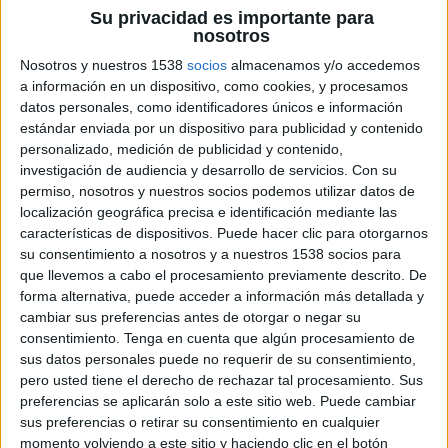
1/8 de final
Su privacidad es importante para
nosotros
Estudiantes LP
Nosotros y nuestros 1538
socios
almacenamos y/o accedemos
CDU Católica
a información en un dispositivo, como cookies, y procesamos
Disney+ Premium
ESPN 2
datos personales, como identificadores únicos e información
estándar enviada por un dispositivo para publicidad y contenido
Miércoles, 12/8/2026
personalizado, medición de publicidad y contenido,
investigación de audiencia y desarrollo de servicios.
Con su
14:30
Amistoso
permiso, nosotros y nuestros socios podemos utilizar datos de
localización geográfica precisa e identificación mediante las
Arsenal
características de dispositivos. Puede hacer clic para otorgarnos
Como 1907
su consentimiento a nosotros y a nuestros 1538 socios para
que llevemos a cabo el procesamiento previamente descrito. De
Disney+ Premium
ESPN 2
forma alternativa, puede acceder a información más detallada y
18:00
Copa Sudamericana
cambiar sus preferencias antes de otorgar o negar su
1/8 de final
consentimiento.
Tenga en cuenta que algún procesamiento de
sus datos personales puede no requerir de su consentimiento,
RB Bragantino
pero usted tiene el derecho de rechazar tal procesamiento. Sus
Atlético Mineiro
preferencias se aplicarán solo a este sitio web. Puede cambiar
sus preferencias o retirar su consentimiento en cualquier
Disney+ Premium
ESPN 2
momento volviendo a este sitio y haciendo clic en el botón