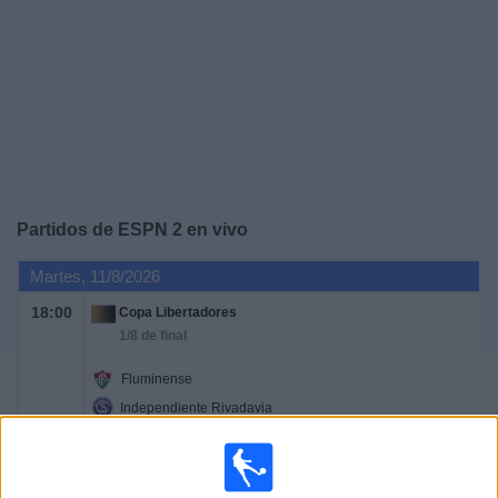
Noticias
Widget
Partidos de
ESPN 2
en vivo
Martes, 11/8/2026
18:00
Copa Libertadores
1/8 de final
Fluminense
Independiente Rivadavia
Disney+ Premium
ESPN 2
20:30
Copa Libertadores