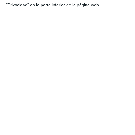
20:30
Copa Libertadores
"Privacidad" en la parte inferior de la página web.
1/8 de final
Cruzeiro
CR Flamengo
Disney+ Premium
ESPN 2