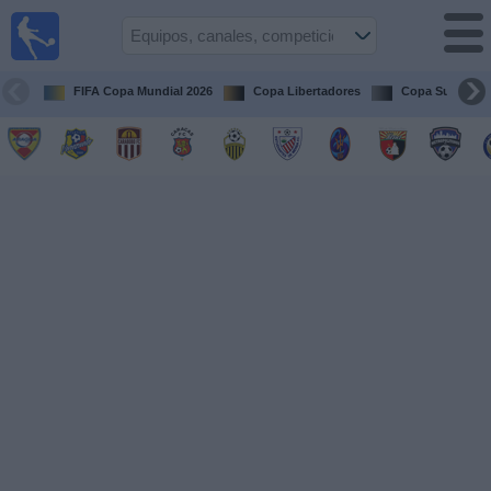
Fútbol en
vivo
Venezuela
FIFA Copa Mundial 2026
Copa Libertadores
Copa Sudameri
Guía de
Partidos
Televisados
Próximos
Partidos
Equipos
Competiciones
Canales
Otros
Deportes