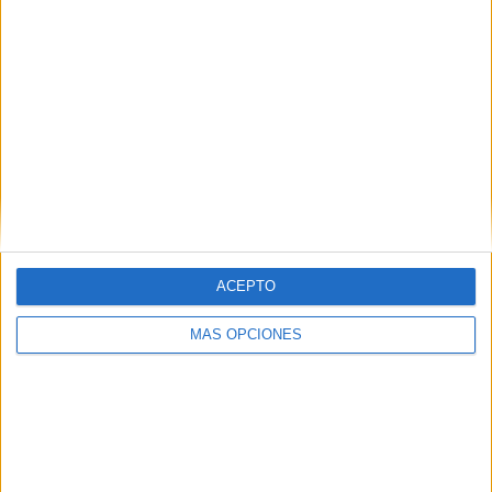
6
4
29
COMPETICIONES
VS Eslovaquia
RIVALES
RANKING POR EQUIPOS
Eslovaquia
4 (8,16%)
Suecia
4 (8,16%)
Estonia
4 (8,16%)
Bielorrusia
3 (6,12%)
Kazajistán
3 (6,12%)
Ver ranking completo
ACEPTO
RANKING POR COMPETICIONES
MÁS OPCIONES
FIFA Copa Mundial 2026
13 (26,53%)
UEFA Nations League
13 (26,53%)
Amistoso
12 (24,49%)
Eurocopa 2028
8 (16,33%)
FIFA Series
2 (4,08%)
Ver ranking completo