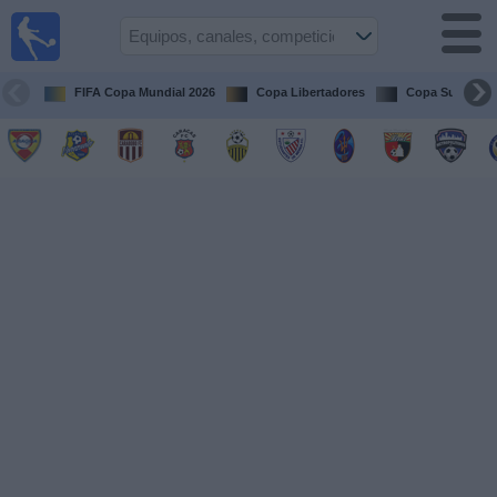
Fútbol en
vivo
Venezuela
FIFA Copa Mundial 2026
Copa Libertadores
Copa Sudameri
Guía de
Partidos
Televisados
Próximos
Partidos
Equipos
Competiciones
Canales
Otros
Deportes