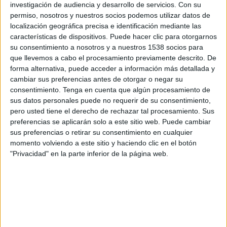
investigación de audiencia y desarrollo de servicios.
Con su
permiso, nosotros y nuestros socios podemos utilizar datos de
12:00
UEFA Nations League
localización geográfica precisa e identificación mediante las
Fase de grupos
características de dispositivos. Puede hacer clic para otorgarnos
Azerbaiyán
su consentimiento a nosotros y a nuestros 1538 socios para
que llevemos a cabo el procesamiento previamente descrito. De
Liechtenstein
forma alternativa, puede acceder a información más detallada y
Canal por confirmar
cambiar sus preferencias antes de otorgar o negar su
consentimiento.
Tenga en cuenta que algún procesamiento de
Domingo, 4/10/2026
sus datos personales puede no requerir de su consentimiento,
pero usted tiene el derecho de rechazar tal procesamiento. Sus
10:00
UEFA Nations League
preferencias se aplicarán solo a este sitio web. Puede cambiar
Fase de grupos
sus preferencias o retirar su consentimiento en cualquier
momento volviendo a este sitio y haciendo clic en el botón
Azerbaiyán
"Privacidad" en la parte inferior de la página web.
Lituania
Canal por confirmar
Más días