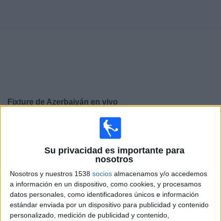
Noticias
Widget
Fixture de
Azerbaiyán
en vivo
Domingo, 27/9/2026
09:00
UEFA Nations League
Fase de grupos
Su privacidad es importante para
nosotros
Lituania
Nosotros y nuestros 1538
socios
almacenamos y/o accedemos
Azerbaiyán
a información en un dispositivo, como cookies, y procesamos
datos personales, como identificadores únicos e información
Canal por confirmar
estándar enviada por un dispositivo para publicidad y contenido
personalizado, medición de publicidad y contenido,
Jueves, 1/10/2026