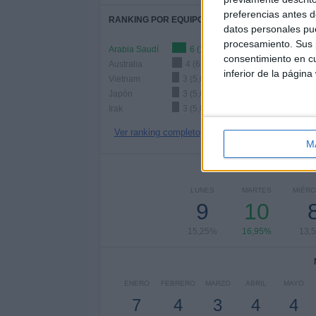
preferencias antes d
RANKING POR EQUIPOS
datos personales pue
procesamiento. Sus p
Arabia Saudí
6 (10,17%)
consentimiento en cu
Australia
4 (6,78%)
inferior de la página
Vietnam
3 (5,08%)
Japón
3 (5,08%)
Irak
3 (5,08%)
Ver ranking completo
M
Nº DE 
LUNES
MARTES
MIÉR
9
10
15,25%
16,95%
13,
ENERO
FEBRERO
MARZO
ABRIL
MAYO
7
4
3
4
4