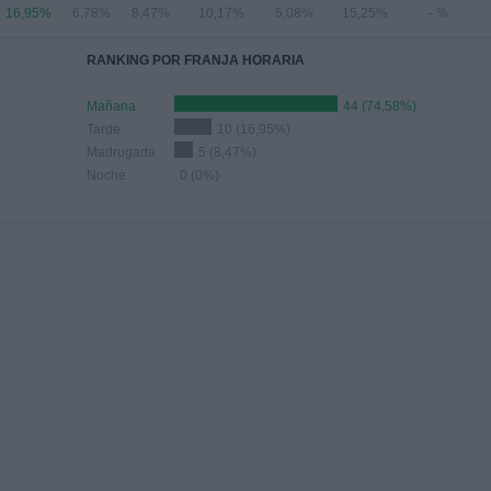
16,95%
6,78%
8,47%
10,17%
5,08%
15,25%
- %
RANKING POR FRANJA HORARIA
Mañana
44 (74,58%)
Tarde
10 (16,95%)
Madrugada
5 (8,47%)
Noche
0 (0%)