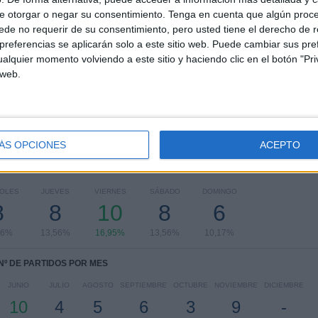
e otorgar o negar su consentimiento.
Tenga en cuenta que algún proc
RANKING POR COMPETICIONES
de no requerir de su consentimiento, pero usted tiene el derecho de r
referencias se aplicarán solo a este sitio web. Puede cambiar sus pref
FIFA Copa Mundial 2026
10 (16,95%)
alquier momento volviendo a este sitio y haciendo clic en el botón "Pri
Maurice Revello Tournament
8 (13,56%)
 web.
Amistoso Femenino
4 (6,78%)
AFC Copa Asia
4 (6,78%)
Amistoso Sub-17
4 (6,78%)
Ver ranking completo
ÁS OPCIONES
ACEPTO
PARTIDOS POR DÍA DE LA SEMANA
COLES
JUEVES
VIERNES
SÁBADO
DOMINGO
8
8
10
8
6
56%
13,56%
16,95%
13,56%
10,17%
Nº DE PARTIDOS POR MES
JUNIO
JULIO
AGOSTO
SEPTIEMBRE
OCTUBRE
NOVIEMBRE
DICIEMBRE
10
4
5
6
3
9
-