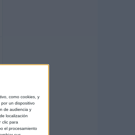
ivo, como cookies, y
por un dispositivo
ón de audiencia y
de localización
 clic para
bo el procesamiento
cambiar sus