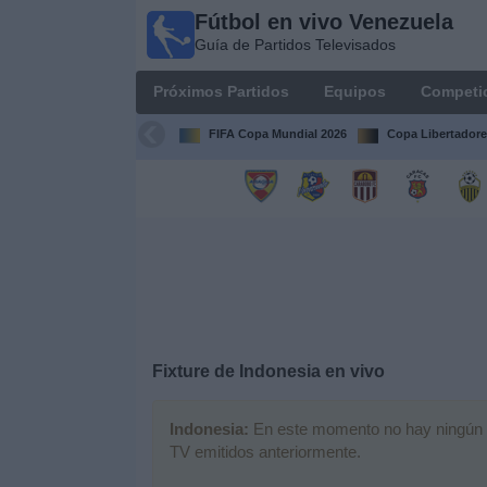
Fútbol en vivo Venezuela
Fútbol en
Guía de Partidos Televisados
vivo
Venezuela
Próximos Partidos
Equipos
Competi
Guía de
Partidos
FIFA Copa Mundial 2026
Copa Libertadore
Televisados
Próximos
Partidos
Equipos
Competiciones
Fixture de
Indonesia
en vivo
Canales
Indonesia:
En este momento no hay ningún par
TV emitidos anteriormente.
Otros
Deportes