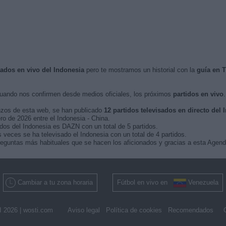
sados en vivo del Indonesia
pero te mostramos un historial con la
guía en 
ando nos confirmen desde medios oficiales, los próximos
partidos en vivo
.
nzos de esta web, se han publicado
12 partidos televisados en directo del 
ero de 2026 entre el Indonesia - China.
idos del Indonesia es DAZN con un total de 5 partidos.
veces se ha televisado el Indonesia con un total de 4 partidos.
eguntas más habituales que se hacen los aficionados y gracias a esta Agenda
Cambiar a tu zona horaria
Fútbol en vivo en
Venezuela
 2026 |
wosti.com
Aviso legal
Política de cookies
Recomendados