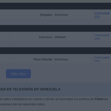
OneFootball
Singapur
Indonesia
PPV
OneFootball
Indonesia
Vietnam
PPV
OneFootball
Timor Oriental
Indonesia
PPV
Más días
SIA EN TELEVISIÓN EN VENEZUELA
s datos estadísticos de cuándo y dónde se transmiten los partidos de
Fútbol
del
 podemos dar los siguientes datos: