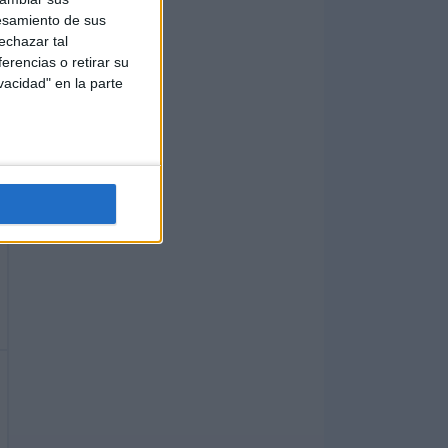
esamiento de sus
echazar tal
erencias o retirar su
vacidad" en la parte