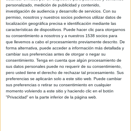
Yibuti
personalizado, medición de publicidad y contenido,
Sierra Leona
investigación de audiencia y desarrollo de servicios.
Con su
FIFA+
permiso, nosotros y nuestros socios podemos utilizar datos de
localización geográfica precisa e identificación mediante las
características de dispositivos. Puede hacer clic para otorgarnos
Miércoles, 8/10/2025
su consentimiento a nosotros y a nuestros 1538 socios para
12:00
FIFA Copa Mundial 2026
que llevemos a cabo el procesamiento previamente descrito. De
Eliminatorias CAF
forma alternativa, puede acceder a información más detallada y
cambiar sus preferencias antes de otorgar o negar su
Yibuti
consentimiento.
Tenga en cuenta que algún procesamiento de
Egipto
sus datos personales puede no requerir de su consentimiento,
pero usted tiene el derecho de rechazar tal procesamiento. Sus
FIFA+
preferencias se aplicarán solo a este sitio web. Puede cambiar
sus preferencias o retirar su consentimiento en cualquier
Lunes, 8/9/2025
momento volviendo a este sitio y haciendo clic en el botón
"Privacidad" en la parte inferior de la página web.
12:00
FIFA Copa Mundial 2026
Eliminatorias CAF
Guinea Bissau
Yibuti
FIFA+