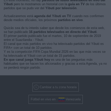
En este momento, no hay
partidos de fútbol televisados en vivo del
Yibuti
pero te mostramos un historial con la
guía en TV
de los últimos
partidos que se pudo ver del
Yibuti por televisión
.
Actualizaremos está
agenda del Yibuti en TV
cuando nos confirmen
desde medios oficiales, los próximos
partidos en vivo
.
Quizás sea de tu interés saber que desde los comienzos de esta web,
se han publicado
16 partidos televisados en directo del Yibuti
.
El primer partido publicado fue el martes, 10 de septiembre de 2019
entre el Suazilandia - Yibuti.
El canal que más partidos en vivo ha televisado partidos del Yibuti es
FIFA+ con un total de 10 partidos.
Y es la competición FIFA Copa Mundial 2026 en las que más veces se
ha televisado el Yibuti con un total de 15 partidos.
En que canal juega Yibuti hoy
es una de las preguntas más
habituales que se hacen los aficionados y gracias a esta Agenda, ya no
se perderá ningún partido.
Cambiar a tu zona horaria
Fútbol en vivo en
Venezuela