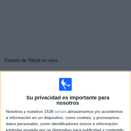
Noticias
Widget
Fixture de
Yibuti
en vivo
×
Yibuti:
En este momento no hay ningún partido
televisado. Puedes consultar el historial de partidos en
TV emitidos anteriormente.
Su privacidad es importante para
nosotros
Domingo, 12/10/2025
Nosotros y nuestros 1538
socios
almacenamos y/o accedemos
15:00
FIFA Copa Mundial 2026
a información en un dispositivo, como cookies, y procesamos
Eliminatorias CAF
datos personales, como identificadores únicos e información
estándar enviada por un dispositivo para publicidad y contenido