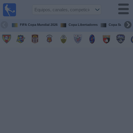
Fútbol en
vivo
Venezuela
FIFA Copa Mundial 2026
Copa Libertadores
Copa Sudameri
Guía de
Partidos
Televisados
Próximos
Partidos
Equipos
Competiciones
Canales
Otros
Deportes