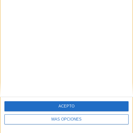
TOTAL
MÁXIMO
TOTAL
2
4
9
COMPETICIONES
VS Burkina
RIVALES
Faso
RANKING POR EQUIPOS
Burkina Faso
4 (25%)
Egipto
2 (12,5%)
Sierra Leona
2 (12,5%)
Etiopía
2 (12,5%)
Guinea Bissau
2 (12,5%)
Ver ranking completo
RANKING POR COMPETICIONES
ACEPTO
FIFA Copa Mundial 2026
15 (93,75%)
FIFA Copa Árabe
1 (6,25%)
MÁS OPCIONES
Ver ranking completo