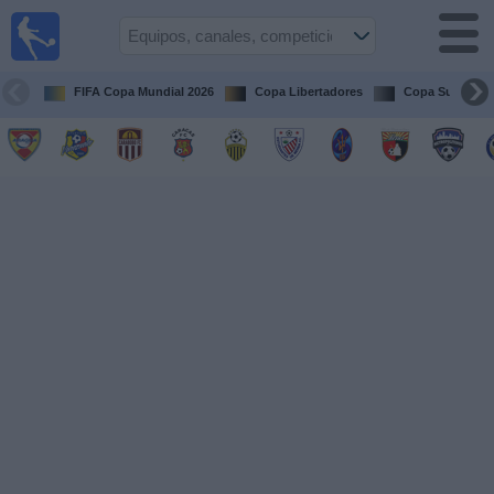
Fútbol en
vivo
Venezuela
FIFA Copa Mundial 2026
Copa Libertadores
Copa Sudameri
Guía de
Partidos
Televisados
Próximos
Partidos
Equipos
Competiciones
Canales
Otros
Deportes