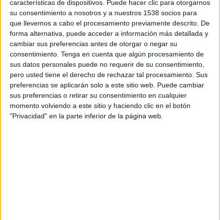
características de dispositivos. Puede hacer clic para otorgarnos
DATOS ESTADÍSTICOS DEL EQUIPO ARGELIA EN
su consentimiento a nosotros y a nuestros 1538 socios para
TELEVISIÓN EN VENEZUELA
que llevemos a cabo el procesamiento previamente descrito. De
forma alternativa, puede acceder a información más detallada y
A fecha de hoy
8/8/2026
y desde que esta web recoge los datos
cambiar sus preferencias antes de otorgar o negar su
estadísticos de cuándo y dónde se transmiten los partidos de
Fútbol
del
consentimiento.
Tenga en cuenta que algún procesamiento de
equipo
Argelia
en
Venezuela
, que fue el
4/8/2016
, podemos dar los
sus datos personales puede no requerir de su consentimiento,
siguientes datos:
pero usted tiene el derecho de rechazar tal procesamiento. Sus
preferencias se aplicarán solo a este sitio web. Puede cambiar
47
sus preferencias o retirar su consentimiento en cualquier
momento volviendo a este sitio y haciendo clic en el botón
PARTIDOS TELEVISADOS
"Privacidad" en la parte inferior de la página web.
26 partidos en abierto
55,32%
21 partidos de pago
44,68%
ÚLTIMO PARTIDO EN ABIERTO
Kenia - Argelia
3/8/2026 Copa África Femenina por CAF TV YouTube
RANKING POR CANALES