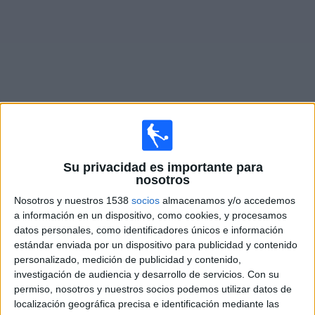
Noticias
Widget
Fixture de
Argelia
en vivo
Su privacidad es importante para
Partidos de hoy sábado, 8/8/2026
nosotros
13:00
Copa África Femenina
Nosotros y nuestros 1538
socios
almacenamos y/o accedemos
1/4 de Final
a información en un dispositivo, como cookies, y procesamos
datos personales, como identificadores únicos e información
Costa de Marfil
estándar enviada por un dispositivo para publicidad y contenido
Argelia
personalizado, medición de publicidad y contenido,
investigación de audiencia y desarrollo de servicios.
Con su
CAF TV YouTube
permiso, nosotros y nuestros socios podemos utilizar datos de
localización geográfica precisa e identificación mediante las