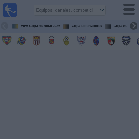
Fútbol en
vivo
Venezuela
FIFA Copa Mundial 2026
Copa Libertadores
Copa Sudameri
Guía de
Partidos
Televisados
Próximos
Partidos
Equipos
Competiciones
Canales
Otros
Deportes