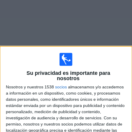
Noticias
Widget
Fixture de
Villa Dalmine
en vivo
Su privacidad es importante para
Sábado, 8/8/2026
nosotros
14:30
Primera B
Nosotros y nuestros 1538
socios
almacenamos y/o accedemos
a información en un dispositivo, como cookies, y procesamos
Dep. Armenio
datos personales, como identificadores únicos e información
Villa Dálmine
estándar enviada por un dispositivo para publicidad y contenido
LPF Play
personalizado, medición de publicidad y contenido,
investigación de audiencia y desarrollo de servicios.
Con su
permiso, nosotros y nuestros socios podemos utilizar datos de
Sábado, 15/8/2026
localización geográfica precisa e identificación mediante las