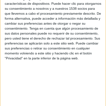
16:00
Primera B
características de dispositivos. Puede hacer clic para otorgarnos
su consentimiento a nosotros y a nuestros 1538 socios para
Villa Dálmine
que llevemos a cabo el procesamiento previamente descrito. De
Brown de Adrogué
forma alternativa, puede acceder a información más detallada y
cambiar sus preferencias antes de otorgar o negar su
LPF Play
consentimiento.
Tenga en cuenta que algún procesamiento de
sus datos personales puede no requerir de su consentimiento,
pero usted tiene el derecho de rechazar tal procesamiento. Sus
DATOS ESTADÍSTICOS DEL EQUIPO VILLA DÁLMINE EN
preferencias se aplicarán solo a este sitio web. Puede cambiar
TELEVISIÓN EN VENEZUELA
sus preferencias o retirar su consentimiento en cualquier
momento volviendo a este sitio y haciendo clic en el botón
A fecha de hoy
6/8/2026
y desde que esta web recoge los datos
"Privacidad" en la parte inferior de la página web.
estadísticos de cuándo y dónde se transmiten los partidos de
Fútbol
del
equipo
Villa Dálmine
en
Venezuela
, que fue el
24/9/2014
, podemos dar
los siguientes datos:
57
PARTIDOS TELEVISADOS
28 partidos en abierto
49,12%