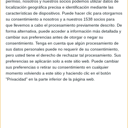
permiso, nosotros y nuestros socios podemos utilizar datos de
16:00
Primera B
localización geográfica precisa e identificación mediante las
características de dispositivos. Puede hacer clic para otorgarnos
Argentino Merlo
su consentimiento a nosotros y a nuestros 1538 socios para
Arsenal Sarandí
que llevemos a cabo el procesamiento previamente descrito. De
LPF Play
forma alternativa, puede acceder a información más detallada y
cambiar sus preferencias antes de otorgar o negar su
consentimiento.
Tenga en cuenta que algún procesamiento de
Martes, 25/8/2026
sus datos personales puede no requerir de su consentimiento,
16:00
Primera B
pero usted tiene el derecho de rechazar tal procesamiento. Sus
preferencias se aplicarán solo a este sitio web. Puede cambiar
Excursionistas
sus preferencias o retirar su consentimiento en cualquier
Argentino Merlo
momento volviendo a este sitio y haciendo clic en el botón
"Privacidad" en la parte inferior de la página web.
LPF Play
Más días
DATOS ESTADÍSTICOS DEL EQUIPO ARGENTINO MERLO
EN TELEVISIÓN EN VENEZUELA