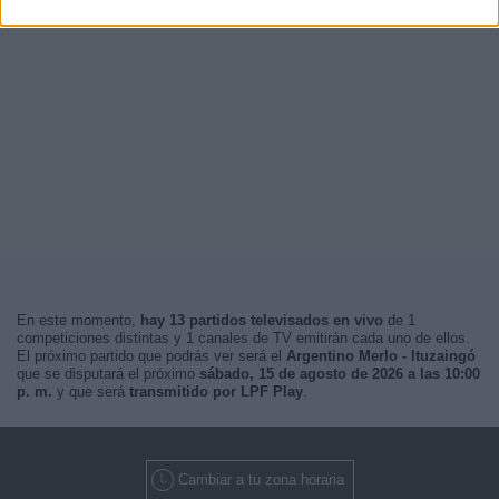
En este momento,
hay 13 partidos televisados en vivo
de 1
competiciones distintas y 1 canales de TV emitirán cada uno de ellos.
El próximo partido que podrás ver será el
Argentino Merlo - Ituzaingó
que se disputará el próximo
sábado, 15 de agosto de 2026 a las 10:00
p. m.
y que será
transmitido por LPF Play
.
Cambiar a tu zona horaria