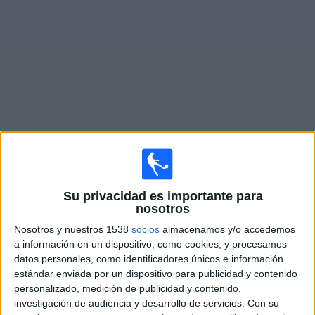
Noticias
Widget
Fixture de
Argentino Merlo
en vivo
Sábado, 15/8/2026
Su privacidad es importante para
16:00
Primera B
nosotros
Argentino Merlo
Nosotros y nuestros 1538
socios
almacenamos y/o accedemos
a información en un dispositivo, como cookies, y procesamos
Ituzaingó
datos personales, como identificadores únicos e información
LPF Play
estándar enviada por un dispositivo para publicidad y contenido
personalizado, medición de publicidad y contenido,
Sábado, 22/8/2026
investigación de audiencia y desarrollo de servicios.
Con su