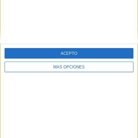
Excursionistas
4 (9,52%)
Dep. Armenio
4 (9,52%)
Midland
2 (4,76%)
Comunicaciones
2 (4,76%)
Argentinos Quilmes
2 (4,76%)
Ver ranking completo
ACEPTO
RANKING POR COMPETICIONES
MÁS OPCIONES
Primera B
39 (92,86%)
Copa Argentina
3 (7,14%)
Ver ranking completo
Nº DE PARTIDOS POR DÍA DE LA SEMANA
LUNES
MARTES
MIÉRCOLES
JUEVES
VIERNES
2
5
4
-
7
4,76%
11,9%
9,52%
- %
16,67%