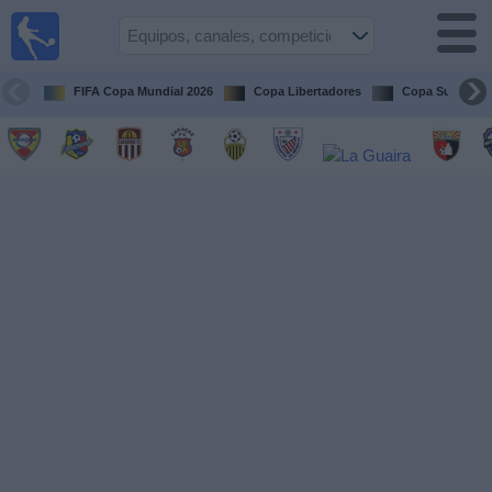
Fútbol en
vivo
Venezuela
FIFA Copa Mundial 2026
Copa Libertadores
Copa Sudameri
Guía de
Partidos
Televisados
Próximos
Partidos
Equipos
Competiciones
Canales
Otros
Deportes