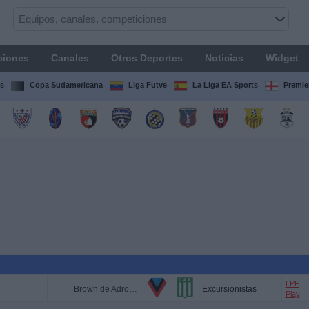
ciones
Canales
Otros Deportes
Noticias
Widget
s
Copa Sudamericana
Liga Futve
La Liga EA Sports
Premie
LPF
Brown de Adrogué
Excursionistas
Play