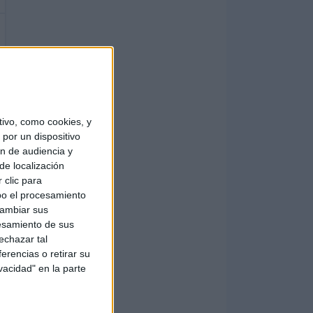
ivo, como cookies, y
por un dispositivo
ón de audiencia y
de localización
 clic para
bo el procesamiento
cambiar sus
esamiento de sus
echazar tal
erencias o retirar su
vacidad" en la parte