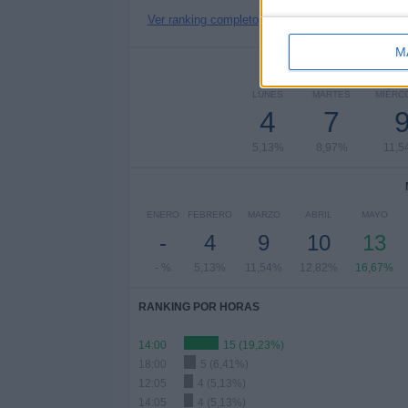
Ver ranking completo
M
Nº DE 
LUNES
MARTES
MIÉRC
4
7
5,13%
8,97%
11,
ENERO
FEBRERO
MARZO
ABRIL
MAYO
-
4
9
10
13
- %
5,13%
11,54%
12,82%
16,67%
RANKING POR HORAS
14:00
15 (19,23%)
18:00
5 (6,41%)
12:05
4 (5,13%)
14:05
4 (5,13%)