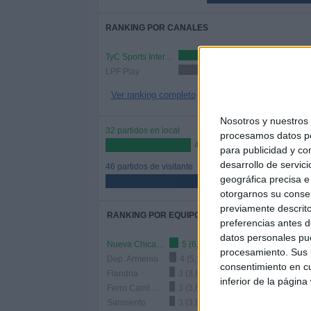
RANKING POR CANALES
TyC Sports Internacional
50 (64,1%
LPF Play
28 (35,9%)
Ver ranking completo
Nosotros y nuestro
32 partidos en local
procesamos datos per
41,03%
para publicidad y co
desarrollo de servici
46 partidos de visitante
geográfica precisa e 
58,97%
otorgarnos su conse
previamente descrito
RANKING POR EQUIPOS
preferencias antes d
datos personales pue
Nueva Chicago
5 (6,41%)
procesamiento. Sus p
Dep. Armenio
4 (5,13%)
consentimiento en cu
Flandria
3 (3,85%)
inferior de la página
Ferro Carril Oeste
3 (3,85%)
Sarmiento
3 (3,85%)