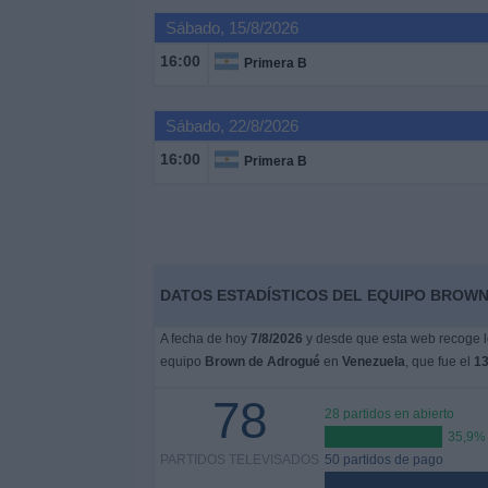
Sábado, 15/8/2026
Noticias
16:00
Primera B
Widget
Sábado, 22/8/2026
16:00
Primera B
DATOS ESTADÍSTICOS DEL EQUIPO BROWN
A fecha de hoy
7/8/2026
y desde que esta web recoge lo
equipo
Brown de Adrogué
en
Venezuela
, que fue el
13
78
28 partidos en abierto
35,9%
PARTIDOS TELEVISADOS
50 partidos de pago