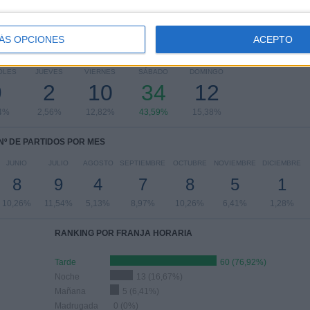
Ver ranking completo
ÁS OPCIONES
ACEPTO
PARTIDOS POR DÍA DE LA SEMANA
OLES
JUEVES
VIERNES
SÁBADO
DOMINGO
9
2
10
34
12
54%
2,56%
12,82%
43,59%
15,38%
Nº DE PARTIDOS POR MES
JUNIO
JULIO
AGOSTO
SEPTIEMBRE
OCTUBRE
NOVIEMBRE
DICIEMBRE
8
9
4
7
8
5
1
10,26%
11,54%
5,13%
8,97%
10,26%
6,41%
1,28%
RANKING POR FRANJA HORARIA
Tarde
60 (76,92%)
Noche
13 (16,67%)
Mañana
5 (6,41%)
Madrugada
0 (0%)