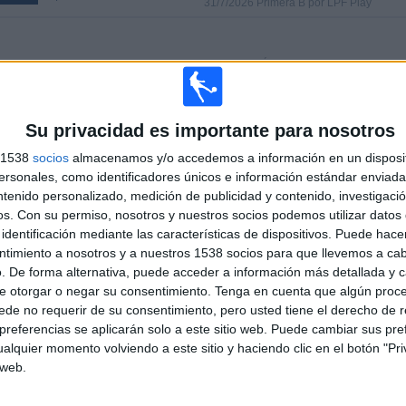
31/7/2026 Primera B por LPF Play
PARTIDOS
DÍAS
TOTAL
)
0
6
2
CONSECUTIVOS
SIN PARTIDO
CANALES TV
Su privacidad es importante para nosotros
DE PAGO
GRATUÍTO
s 1538
socios
almacenamos y/o accedemos a información en un disposit
sonales, como identificadores únicos e información estándar enviada 
TOTAL
MÁXIMO
TOTAL
ntenido personalizado, medición de publicidad y contenido, investigaci
4
5
51
os.
Con su permiso, nosotros y nuestros socios podemos utilizar datos 
COMPETICIONES
VS Nueva
RIVALES
identificación mediante las características de dispositivos. Puede hacer
Chicago
ntimiento a nosotros y a nuestros 1538 socios para que llevemos a ca
. De forma alternativa, puede acceder a información más detallada y 
RANKING POR COMPETICIONES
e otorgar o negar su consentimiento.
Tenga en cuenta que algún proc
de no requerir de su consentimiento, pero usted tiene el derecho de r
Primera B
46 (58,97%)
referencias se aplicarán solo a este sitio web. Puede cambiar sus pref
Primera Nacional
25 (32,05%)
alquier momento volviendo a este sitio y haciendo clic en el botón "Pri
Copa Argentina
6 (7,69%)
 web.
Amistoso
1 (1,28%)