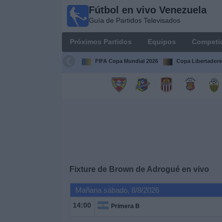
Fútbol en vivo Venezuela
Fútbol en
Guía de Partidos Televisados
vivo
Venezuela
Próximos Partidos
Equipos
Competi
Guía de
Partidos
FIFA Copa Mundial 2026
Copa Libertadore
Televisados
Próximos
Partidos
Equipos
Competiciones
Fixture de
Brown de Adrogué
en vivo
Canales
Mañana sábado, 8/8/2026
14:00
Primera B
Otros
Deportes