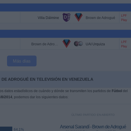
LPF
Villa Dálmine
Brown de Adrogué
Play
LPF
Brown de Adrogué
UAI Urquiza
Play
Más días
 DE ADROGUÉ EN TELEVISIÓN EN VENEZUELA
s datos estadísticos de cuándo y dónde se transmiten los partidos de
Fútbol
del
/8/2014
, podemos dar los siguientes datos:
ÚLTIMO PARTIDO EN ABIERTO
Arsenal Sarandí - Brown de Adrogué
64,1%