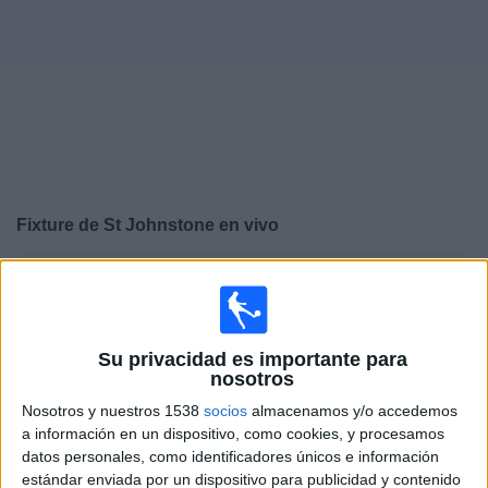
Noticias
Widget
Fixture de
St Johnstone
en vivo
×
St Johnstone:
En este momento no hay ningún partido
televisado. Puedes consultar el historial de partidos en
TV emitidos anteriormente.
Su privacidad es importante para
nosotros
Domingo, 6/4/2025
Nosotros y nuestros 1538
socios
almacenamos y/o accedemos
07:00
Scottish Premiership
a información en un dispositivo, como cookies, y procesamos
datos personales, como identificadores únicos e información
St Johnstone
estándar enviada por un dispositivo para publicidad y contenido