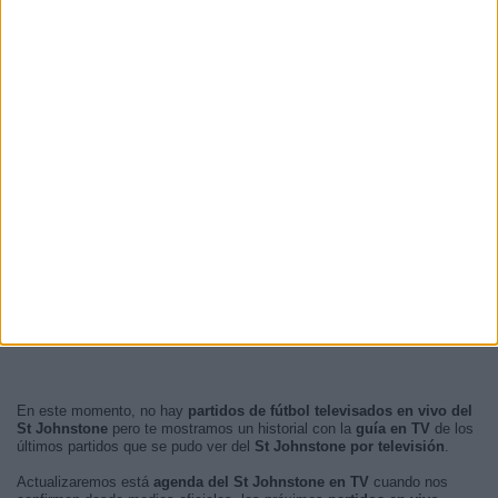
En este momento, no hay
partidos de fútbol televisados en vivo del
St Johnstone
pero te mostramos un historial con la
guía en TV
de los
últimos partidos que se pudo ver del
St Johnstone por televisión
.
Actualizaremos está
agenda del St Johnstone en TV
cuando nos