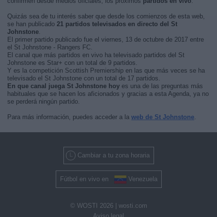
confirmen desde medios oficiales, los próximos
partidos en vivo
.
Quizás sea de tu interés saber que desde los comienzos de esta web,
se han publicado
21 partidos televisados en directo del St
Johnstone
.
El primer partido publicado fue el viernes, 13 de octubre de 2017 entre
el St Johnstone - Rangers FC.
El canal que más partidos en vivo ha televisado partidos del St
Johnstone es Star+ con un total de 9 partidos.
Y es la competición Scottish Premiership en las que más veces se ha
televisado el St Johnstone con un total de 17 partidos.
En que canal juega St Johnstone hoy
es una de las preguntas más
habituales que se hacen los aficionados y gracias a esta Agenda, ya no
se perderá ningún partido.
Para más información, puedes acceder a la
web de St Johnstone
.
Cambiar a tu zona horaria
Fútbol en vivo en
Venezuela
© WOSTI 2026 |
wosti.com
Aviso legal