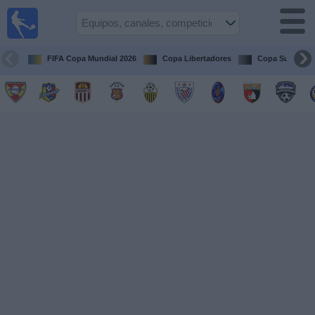
Fútbol en
vivo
Venezuela
FIFA Copa Mundial 2026
Copa Libertadores
Copa Sudameri
Guía de
Partidos
Televisados
Próximos
Partidos
Equipos
Competiciones
Canales
Otros
Deportes