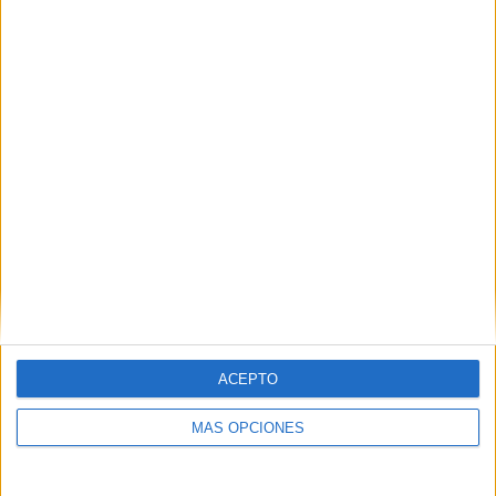
RANKING POR EQUIPOS
Rangers FC
9 (42,86%)
Celtic FC
6 (28,57%)
Inverness
2 (9,52%)
Livingston
1 (4,76%)
Hibernian
1 (4,76%)
Ver ranking completo
RANKING POR COMPETICIONES
Scottish Premiership
17 (80,95%)
Scottish League Cup
3 (14,29%)
Scottish FA Cup
1 (4,76%)
ACEPTO
Ver ranking completo
MÁS OPCIONES
Nº DE PARTIDOS POR DÍA DE LA SEMANA