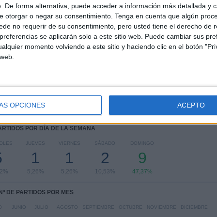
COMPETICIONES
VS Rangers FC
RIVALES
. De forma alternativa, puede acceder a información más detallada y 
e otorgar o negar su consentimiento.
Tenga en cuenta que algún proc
de no requerir de su consentimiento, pero usted tiene el derecho de r
RANKING POR COMPETICIONES
referencias se aplicarán solo a este sitio web. Puede cambiar sus pref
alquier momento volviendo a este sitio y haciendo clic en el botón "Pri
Scottish Premiership
16 (84,21%)
 web.
Scottish League Cup
3 (15,79%)
Ver ranking completo
ÁS OPCIONES
ACEPTO
PARTIDOS POR DÍA DE LA SEMANA
OLES
JUEVES
VIERNES
SÁBADO
DOMINGO
5
1
1
2
9
32%
5,26%
5,26%
10,53%
47,37%
Nº DE PARTIDOS POR MES
O
JUNIO
JULIO
AGOSTO
SEPTIEMBRE
OCTUBRE
NOVIEMBRE
DICIEMBRE