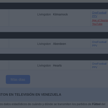
OneFootball
Livingston
Kilmarnock
PPV
Age of Sports
YouTube
OneFootball
Livingston
Aberdeen
PPV
OneFootball
Livingston
Hearts
PPV
Más días
STON EN TELEVISIÓN EN VENEZUELA
s datos estadísticos de cuándo y dónde se transmiten los partidos de
Fútbol
del