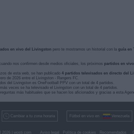
sados en vivo del Livingston
pero te mostramos un historial con la
guía en
uando nos confirmen desde medios oficiales, los próximos
partidos en vivo
nzos de esta web, se han publicado
4 partidos televisados en directo del L
rero de 2026 entre el Livingston - Rangers FC.
idos del Livingston es OneFootball PPV con un total de 4 partidos.
más veces se ha televisado el Livingston con un total de 4 partidos.
reguntas más habituales que se hacen los aficionados y gracias a esta Agend
Cambiar a tu zona horaria
Fútbol en vivo en
Venezuela
 2026 |
wosti.com
Aviso legal
Política de cookies
Recomendados