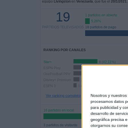
equipo
Livingston
en
Venezuela
, que fue el
20/1/2021
,
19
1 partidos en abierto
5,26%
PARTIDOS TELEVISADOS
18 partidos de pago
RANKING POR CANALES
Star+
8 (42,11%)
ESPN Play
4 (21,05%)
OneFootball PPV
4 (21,05%)
Disney+ Premium
2 (10,53%)
ESPN 3
1 (5,26%)
Nosotros y nuestro
Ver ranking completo
procesamos datos per
para publicidad y co
16 partidos en local
desarrollo de servici
84,21
geográfica precisa e 
3 partidos de visitante
otorgarnos su conse