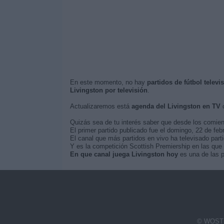
En este momento, no hay
partidos de fútbol televi
Livingston por televisión
.
Actualizaremos está
agenda del Livingston en TV
c
Quizás sea de tu interés saber que desde los comie
El primer partido publicado fue el domingo, 22 de feb
El canal que más partidos en vivo ha televisado part
Y es la competición Scottish Premiership en las que 
En que canal juega Livingston hoy
es una de las p
© WOSTI