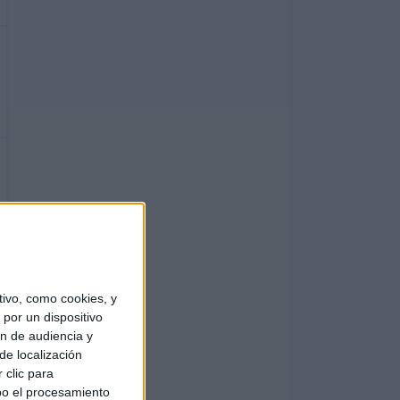
ivo, como cookies, y
por un dispositivo
ón de audiencia y
de localización
 clic para
bo el procesamiento