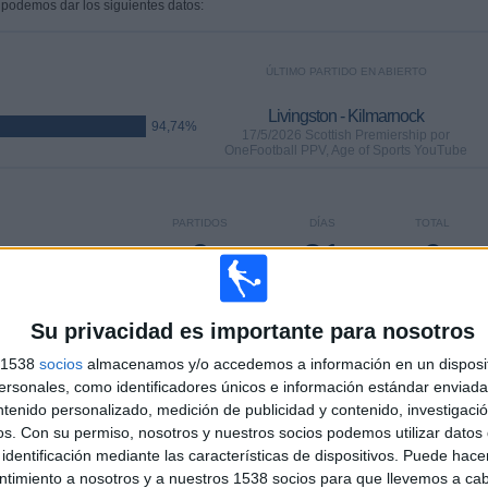
 podemos dar los siguientes datos:
ÚLTIMO PARTIDO EN ABIERTO
Livingston - Kilmarnock
94,74%
17/5/2026 Scottish Premiership por
OneFootball PPV, Age of Sports YouTube
PARTIDOS
DÍAS
TOTAL
0
81
6
CONSECUTIVOS
SIN PARTIDO
CANALES TV
DE PAGO
GRATUÍTO
Su privacidad es importante para nosotros
s 1538
socios
almacenamos y/o accedemos a información en un disposit
sonales, como identificadores únicos e información estándar enviada 
ntenido personalizado, medición de publicidad y contenido, investigaci
os.
Con su permiso, nosotros y nuestros socios podemos utilizar datos 
TOTAL
MÁXIMO
TOTAL
%
2
5
10
identificación mediante las características de dispositivos. Puede hacer
ntimiento a nosotros y a nuestros 1538 socios para que llevemos a ca