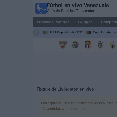
Fútbol en vivo Venezuela
Fútbol en
Guía de Partidos Televisados
vivo
Venezuela
Próximos Partidos
Equipos
Competi
Guía de
Partidos
FIFA Copa Mundial 2026
Copa Libertadore
Televisados
Próximos
Partidos
Equipos
Competiciones
Fixture de
Livingston
en vivo
Canales
Livingston:
En este momento no hay ningún pa
TV emitidos anteriormente.
Otros
Deportes