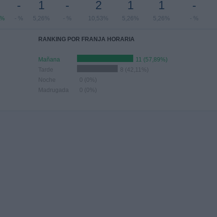
-
1
-
2
1
1
-
5%
- %
5,26%
- %
10,53%
5,26%
5,26%
- %
RANKING POR FRANJA HORARIA
Mañana
11 (57,89%)
Tarde
8 (42,11%)
Noche
0 (0%)
Madrugada
0 (0%)