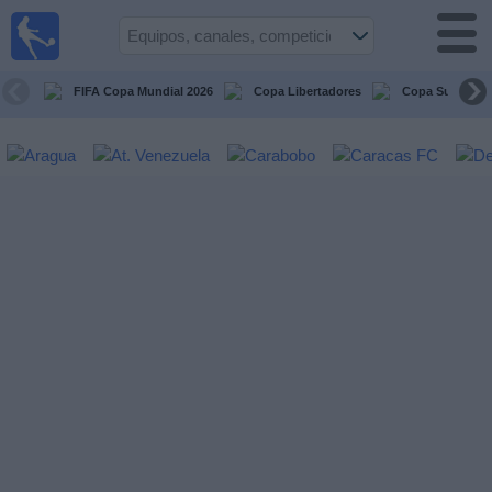
Fútbol en
vivo
Venezuela
FIFA Copa Mundial 2026
Copa Libertadores
Copa Sudameri
Guía de
Partidos
Televisados
Próximos
Partidos
Equipos
Competiciones
Canales
Otros
Deportes