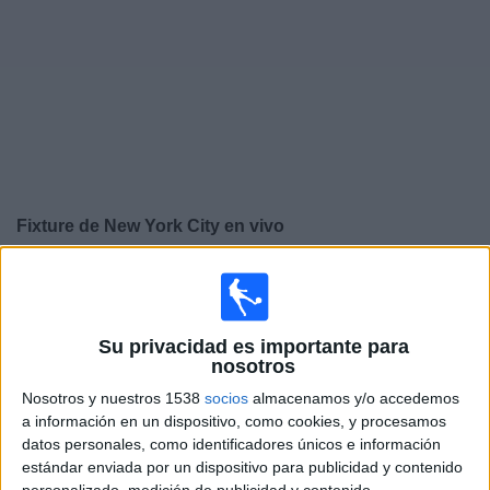
Noticias
Widget
Fixture de
New York City
en vivo
Partidos de hoy jueves, 6/8/2026
19:30
Leagues Cup
Su privacidad es importante para
nosotros
New York City
Nosotros y nuestros 1538
socios
almacenamos y/o accedemos
Santos Laguna
a información en un dispositivo, como cookies, y procesamos
datos personales, como identificadores únicos e información
estándar enviada por un dispositivo para publicidad y contenido
Apple TV
personalizado, medición de publicidad y contenido,