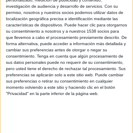
investigación de audiencia y desarrollo de servicios.
Con su
Domingo, 9/8/2026
permiso, nosotros y nuestros socios podemos utilizar datos de
localización geográfica precisa e identificación mediante las
19:30
Leagues Cup
características de dispositivos. Puede hacer clic para otorgarnos
su consentimiento a nosotros y a nuestros 1538 socios para
que llevemos a cabo el procesamiento previamente descrito. De
Cruz Azul
forma alternativa, puede acceder a información más detallada y
New York City
cambiar sus preferencias antes de otorgar o negar su
consentimiento.
Tenga en cuenta que algún procesamiento de
Apple TV
sus datos personales puede no requerir de su consentimiento,
pero usted tiene el derecho de rechazar tal procesamiento. Sus
Jueves, 13/8/2026
preferencias se aplicarán solo a este sitio web. Puede cambiar
sus preferencias o retirar su consentimiento en cualquier
19:30
Leagues Cup
momento volviendo a este sitio y haciendo clic en el botón
"Privacidad" en la parte inferior de la página web.
New York City
Necaxa
Apple TV