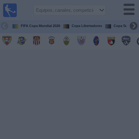
Fútbol en
vivo
Venezuela
FIFA Copa Mundial 2026
Copa Libertadores
Copa Sudameri
Guía de
Partidos
Televisados
Próximos
Partidos
Equipos
Competiciones
Canales
Otros
Deportes