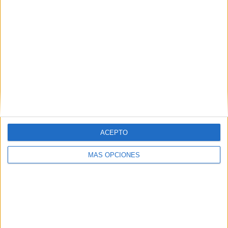
RANKING POR EQUIPOS
Philadelphia Union
25 (8,9%)
New York City
21 (7,47%)
New York RB
19 (6,76%)
DC United
18 (6,41%)
CF Montréal
18 (6,41%)
Ver ranking completo
RANKING POR COMPETICIONES
ACEPTO
MLS
264 (93,95%)
CONCACAF Champions Cup
8 (2,85%)
MÁS OPCIONES
Leagues Cup
7 (2,49%)
US Open Cup
1 (0,36%)
Generation Adidas Cup
1 (0,36%)
Ver ranking completo