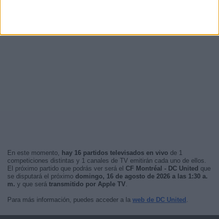
En este momento,
hay 16 partidos televisados en vivo
de 1
competiciones distintas y 1 canales de TV emitirán cada uno de ellos.
El próximo partido que podrás ver será el
CF Montréal - DC United
que
se disputará el próximo
domingo, 16 de agosto de 2026 a las 1:30 a.
m.
y que será
transmitido por Apple TV
.
Para más información, puedes acceder a la
web de DC United
.