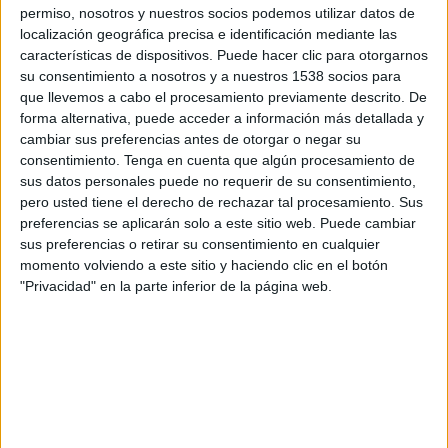
permiso, nosotros y nuestros socios podemos utilizar datos de
19:30
MLS
localización geográfica precisa e identificación mediante las
características de dispositivos. Puede hacer clic para otorgarnos
DC United
su consentimiento a nosotros y a nuestros 1538 socios para
New England Revolution
que llevemos a cabo el procesamiento previamente descrito. De
forma alternativa, puede acceder a información más detallada y
Apple TV
cambiar sus preferencias antes de otorgar o negar su
consentimiento.
Tenga en cuenta que algún procesamiento de
Sábado, 22/8/2026
sus datos personales puede no requerir de su consentimiento,
pero usted tiene el derecho de rechazar tal procesamiento. Sus
19:30
MLS
preferencias se aplicarán solo a este sitio web. Puede cambiar
sus preferencias o retirar su consentimiento en cualquier
Charlotte FC
momento volviendo a este sitio y haciendo clic en el botón
DC United
"Privacidad" en la parte inferior de la página web.
Apple TV
Más días
DATOS ESTADÍSTICOS DEL EQUIPO DC UNITED EN