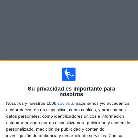
Noticias
Widget
Fixture de
DC United
en vivo
Sábado, 15/8/2026
19:30
MLS
Su privacidad es importante para
nosotros
CF Montréal
Nosotros y nuestros 1538
socios
almacenamos y/o accedemos
a información en un dispositivo, como cookies, y procesamos
DC United
datos personales, como identificadores únicos e información
Apple TV
estándar enviada por un dispositivo para publicidad y contenido
personalizado, medición de publicidad y contenido,
Miércoles, 19/8/2026
investigación de audiencia y desarrollo de servicios.
Con su