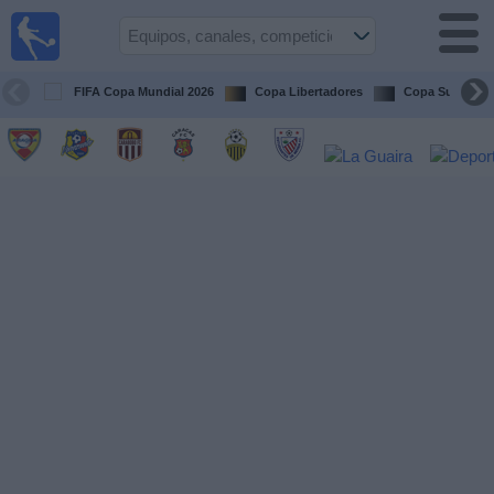
Fútbol en
vivo
Venezuela
FIFA Copa Mundial 2026
Copa Libertadores
Copa Sudameri
Guía de
Partidos
Televisados
Próximos
Partidos
Equipos
Competiciones
Canales
Otros
Deportes