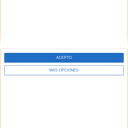
New York RB
22 (8,21%)
Philadelphia Union
20 (7,46%)
Atlanta United
20 (7,46%)
New York City
18 (6,72%)
New England Revolution
18 (6,72%)
Ver ranking completo
RANKING POR COMPETICIONES
ACEPTO
MLS
261 (97,39%)
Leagues Cup
5 (1,87%)
MÁS OPCIONES
CONCACAF Champions Cup
2 (0,75%)
Ver ranking completo
Nº DE PARTIDOS POR DÍA DE LA SEMANA
LUNES
MARTES
MIÉRCOLES
JUEVES
VIERNES
1
8
39
5
8