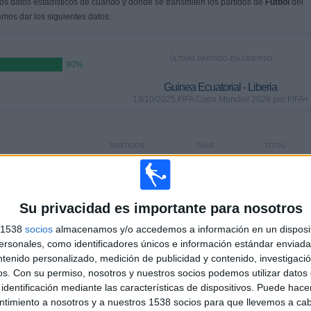
s datos estadísticos de cuándo y dónde se transmiten los partidos de
Fútbol
del
emos dar los siguientes datos:
ÚLTIMO PARTIDO EN ABIERTO
80%
Guinea Ecuatorial - Liberia
13/10/2025 FIFA Copa Mundial 2026 por FIFA+
PARTIDOS
DÍAS
TOTAL
0
295
4
CONSECUTIVOS
SIN PARTIDO
CANALES TV
DE PAGO
GRATUÍTO
Su privacidad es importante para nosotros
s 1538
socios
almacenamos y/o accedemos a información en un disposit
sonales, como identificadores únicos e información estándar enviada 
ntenido personalizado, medición de publicidad y contenido, investigaci
TOTAL
MÁXIMO
TOTAL
os.
Con su permiso, nosotros y nuestros socios podemos utilizar datos 
2
3
11
identificación mediante las características de dispositivos. Puede hacer
ntimiento a nosotros y a nuestros 1538 socios para que llevemos a ca
COMPETICIONES
VS Sierra
RIVALES