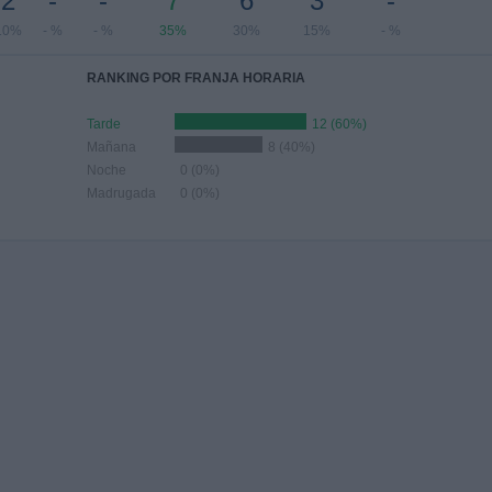
2
-
-
7
6
3
-
10%
- %
- %
35%
30%
15%
- %
RANKING POR FRANJA HORARIA
Tarde
12 (60%)
Mañana
8 (40%)
Noche
0 (0%)
Madrugada
0 (0%)