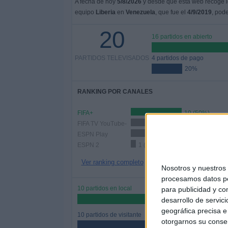
A fecha de hoy
5/8/2026
y desde que esta web recoge lo
equipo
Liberia
en
Venezuela
, que fue el
4/9/2019
, pod
20
16 partidos en abierto
PARTIDOS TELEVISADOS
4 partidos de pago
20%
RANKING POR CANALES
FIFA+
10 (50%)
FIFA TV YouTube-
6 (30%)
ESPN Play
3 (15%)
ESPN 2
1 (5%)
Ver ranking completo
Nosotros y nuestro
procesamos datos per
10 partidos en local
para publicidad y co
50%
desarrollo de servici
geográfica precisa e 
10 partidos de visitante
otorgarnos su conse
50%