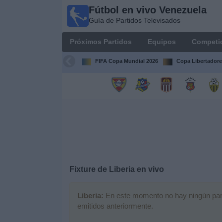
Fútbol en vivo Venezuela
Fútbol en
Guía de Partidos Televisados
vivo
Venezuela
Próximos Partidos
Equipos
Competi
Guía de
Partidos
FIFA Copa Mundial 2026
Copa Libertadore
Televisados
Próximos
Partidos
Equipos
Competiciones
Fixture de
Liberia
en vivo
Canales
Liberia:
En este momento no hay ningún partid
emitidos anteriormente.
Otros
Deportes