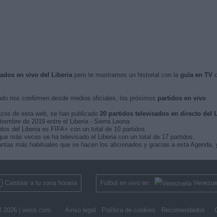
sados en vivo del Liberia
pero te mostramos un historial con la
guía en TV
d
do nos confirmen desde medios oficiales, los próximos
partidos en vivo
.
nzos de esta web, se han publicado
20 partidos televisados en directo del 
tiembre de 2019 entre el Liberia - Sierra Leona.
dos del Liberia es FIFA+ con un total de 10 partidos.
e más veces se ha televisado el Liberia con un total de 17 partidos.
ntas más habituales que se hacen los aficionados y gracias a esta Agenda, y
Cambiar a tu zona horaria
Fútbol en vivo en
Venezue
 2026 |
wosti.com
Aviso legal
Política de cookies
Recomendados