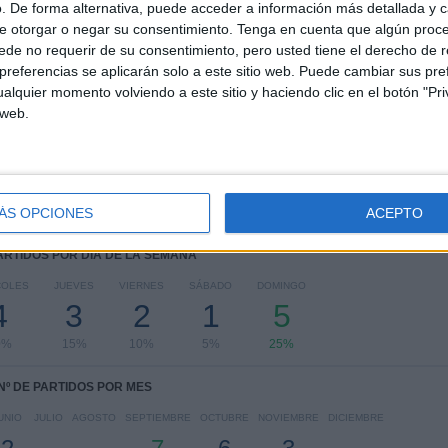
Leona
. De forma alternativa, puede acceder a información más detallada y 
e otorgar o negar su consentimiento.
Tenga en cuenta que algún proc
RANKING POR COMPETICIONES
de no requerir de su consentimiento, pero usted tiene el derecho de r
referencias se aplicarán solo a este sitio web. Puede cambiar sus pref
FIFA Copa Mundial 2026
17 (85%)
alquier momento volviendo a este sitio y haciendo clic en el botón "Pri
WAFU Cup
3 (15%)
 web.
Ver ranking completo
ÁS OPCIONES
ACEPTO
PARTIDOS POR DÍA DE LA SEMANA
COLES
JUEVES
VIERNES
SÁBADO
DOMINGO
4
3
2
1
5
0%
15%
10%
5%
25%
Nº DE PARTIDOS POR MES
UNIO
JULIO
AGOSTO
SEPTIEMBRE
OCTUBRE
NOVIEMBRE
DICIEMBRE