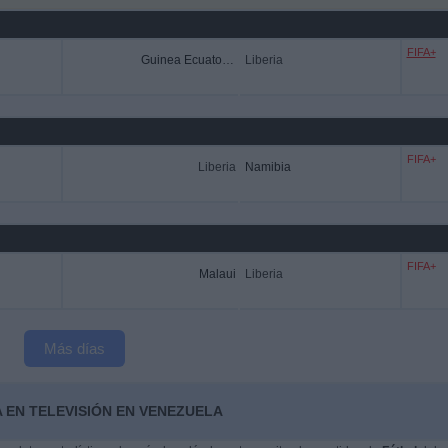
FIFA+
Guinea Ecuatorial
Liberia
FIFA+
Liberia
Namibia
FIFA+
Malaui
Liberia
Más días
A EN TELEVISIÓN EN VENEZUELA