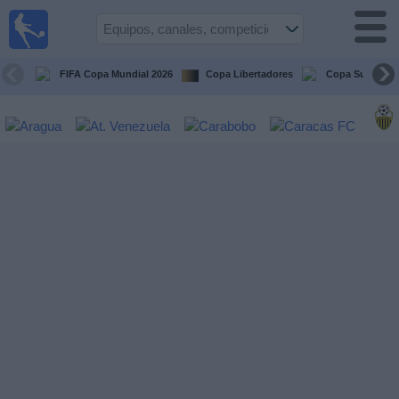
Fútbol en
vivo
Venezuela
FIFA Copa Mundial 2026
Copa Libertadores
Copa Sudameri
Guía de
Partidos
Televisados
Próximos
Partidos
Equipos
Competiciones
Canales
Otros
Deportes