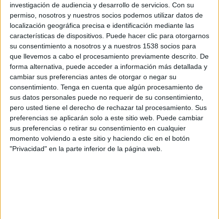
investigación de audiencia y desarrollo de servicios.
Con su
permiso, nosotros y nuestros socios podemos utilizar datos de
14:45
UEFA Nations League
localización geográfica precisa e identificación mediante las
Fase de grupos
características de dispositivos. Puede hacer clic para otorgarnos
Irlanda del Norte
su consentimiento a nosotros y a nuestros 1538 socios para
que llevemos a cabo el procesamiento previamente descrito. De
Hungría
forma alternativa, puede acceder a información más detallada y
Canal por confirmar
cambiar sus preferencias antes de otorgar o negar su
consentimiento.
Tenga en cuenta que algún procesamiento de
Viernes, 2/10/2026
sus datos personales puede no requerir de su consentimiento,
pero usted tiene el derecho de rechazar tal procesamiento. Sus
14:45
UEFA Nations League
preferencias se aplicarán solo a este sitio web. Puede cambiar
Fase de grupos
sus preferencias o retirar su consentimiento en cualquier
momento volviendo a este sitio y haciendo clic en el botón
Hungría
"Privacidad" en la parte inferior de la página web.
Georgia
Canal por confirmar
Más días