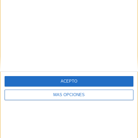
13
8
39
COMPETICIONES
VS Alemania
RIVALES
RANKING POR EQUIPOS
Alemania
8 (10,13%)
Serbia
6 (7,59%)
Turquía
5 (6,33%)
Portugal
5 (6,33%)
Inglaterra
4 (5,06%)
Ver ranking completo
ACEPTO
RANKING POR COMPETICIONES
MÁS OPCIONES
UEFA Nations League
20 (25,32%)
Eurocopa 2028
17 (21,52%)
Amistoso
14 (17,72%)
FIFA Copa Mundial 2026
13 (16,46%)
FIFA Mundial Sub-20
4 (5,06%)