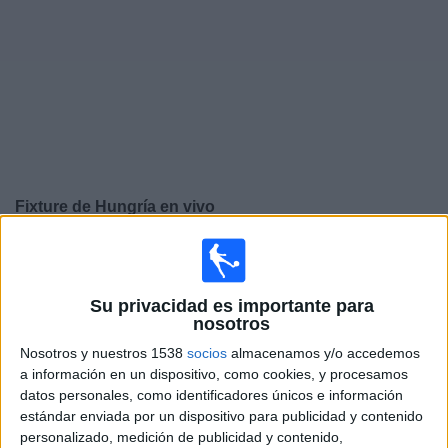
Noticias
Widget
Fixture de
Hungría
en vivo
Viernes, 25/9/2026
14:45
UEFA Nations League
Fase de grupos
Su privacidad es importante para
nosotros
Hungría
Nosotros y nuestros 1538
socios
almacenamos y/o accedemos
Ucrania
a información en un dispositivo, como cookies, y procesamos
datos personales, como identificadores únicos e información
Canal por confirmar
estándar enviada por un dispositivo para publicidad y contenido
personalizado, medición de publicidad y contenido,
Lunes, 28/9/2026