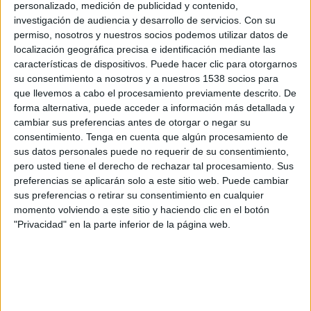
personalizado, medición de publicidad y contenido,
Canal por confirmar
investigación de audiencia y desarrollo de servicios.
Con su
permiso, nosotros y nuestros socios podemos utilizar datos de
Lunes, 28/9/2026
localización geográfica precisa e identificación mediante las
características de dispositivos. Puede hacer clic para otorgarnos
12:00
UEFA Nations League
su consentimiento a nosotros y a nuestros 1538 socios para
Fase de grupos
que llevemos a cabo el procesamiento previamente descrito. De
forma alternativa, puede acceder a información más detallada y
cambiar sus preferencias antes de otorgar o negar su
Georgia
consentimiento.
Tenga en cuenta que algún procesamiento de
Ucrania
sus datos personales puede no requerir de su consentimiento,
pero usted tiene el derecho de rechazar tal procesamiento. Sus
Canal por confirmar
preferencias se aplicarán solo a este sitio web. Puede cambiar
sus preferencias o retirar su consentimiento en cualquier
Viernes, 2/10/2026
momento volviendo a este sitio y haciendo clic en el botón
"Privacidad" en la parte inferior de la página web.
14:45
UEFA Nations League
Fase de grupos
Hungría
Georgia