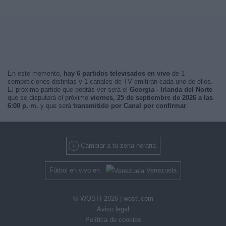
En este momento,
hay 6 partidos televisados en vivo
de 1
competiciones distintas y 1 canales de TV emitirán cada uno de ellos.
El próximo partido que podrás ver será el
Georgia - Irlanda del Norte
que se disputará el próximo
viernes, 25 de septiembre de 2026 a las
6:00 p. m.
y que será
transmitido por Canal por confirmar
.
Cambiar a tu zona horaria
Fútbol en vivo en
Venezuela
© WOSTI 2026 |
wosti.com
Aviso legal
Política de cookies