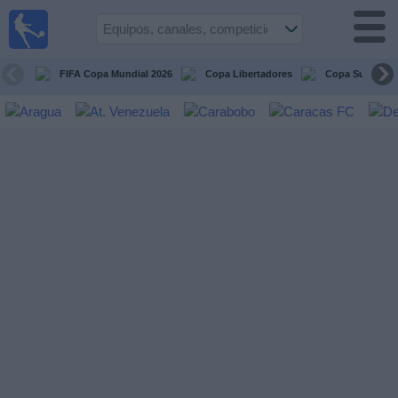
Fútbol en
vivo
Venezuela
FIFA Copa Mundial 2026
Copa Libertadores
Copa Sudameri
Guía de
Partidos
Televisados
Próximos
Partidos
Equipos
Competiciones
Canales
Otros
Deportes