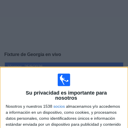
Noticias
Widget
Fixture de
Georgia
en vivo
Viernes, 25/9/2026
12:00
UEFA Nations League
Fase de grupos
Su privacidad es importante para
nosotros
Georgia
Nosotros y nuestros 1538
socios
almacenamos y/o accedemos
Irlanda del Norte
a información en un dispositivo, como cookies, y procesamos
datos personales, como identificadores únicos e información
estándar enviada por un dispositivo para publicidad y contenido