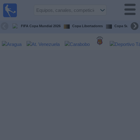
Fútbol en
vivo
Venezuela
FIFA Copa Mundial 2026
Copa Libertadores
Copa Sudameri
Guía de
Partidos
Televisados
Próximos
Partidos
Equipos
Competiciones
Canales
Otros
Deportes