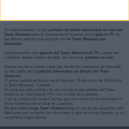
En este momento, no hay
partidos de fútbol televisados en vivo del
Team Altamura
pero te mostramos un historial con la
guía en TV
de
los últimos partidos que se pudo ver del
Team Altamura por
televisión
.
Actualizaremos está
agenda del Team Altamura en TV
cuando nos
confirmen desde medios oficiales, los próximos
partidos en vivo
.
Quizás sea de tu interés saber que desde los comienzos de esta web,
se han publicado
2 partidos televisados en directo del Team
Altamura
.
El primer partido publicado fue el domingo, 15 de marzo de 2026 entre
el Team Altamura - Catania.
El canal que más partidos en vivo ha televisado partidos del Team
Altamura es OneFootball PPV con un total de 2 partidos.
Y es la competición Serie C en las que más veces se ha televisado el
Team Altamura con un total de 2 partidos.
En que canal juega Team Altamura hoy
es una de las preguntas más
habituales que se hacen los aficionados y gracias a esta Agenda, ya no
se perderá ningún partido.