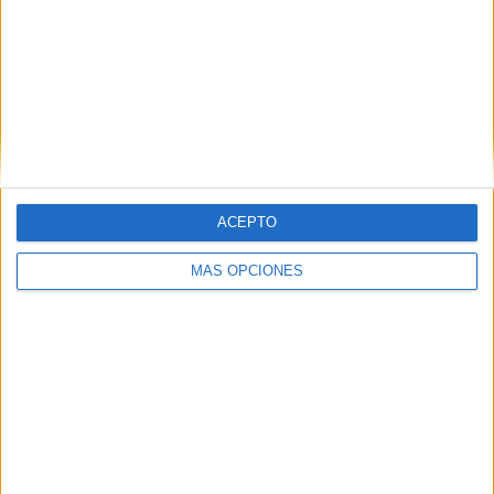
RANKING POR COMPETICIONES
Serie C
5 (83,33%)
Coppa Italia Serie C
1 (16,67%)
Ver ranking completo
Nº DE PARTIDOS POR DÍA DE LA SEMANA
ACEPTO
LUNES
MARTES
MIÉRCOLES
JUEVES
VIERNES
2
-
1
-
-
MÁS OPCIONES
33,33%
- %
16,67%
- %
- %
SÁBADO
DOMINGO
-
3
- %
50%
Nº DE PARTIDOS POR MES
ENERO
FEBRERO
MARZO
ABRIL
MAYO
JUNIO
JULIO
AGOSTO