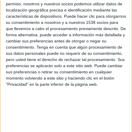
Team Altamura
permiso, nosotros y nuestros socios podemos utilizar datos de
localización geográfica precisa e identificación mediante las
OneFootball PPV
características de dispositivos. Puede hacer clic para otorgarnos
su consentimiento a nosotros y a nuestros 1538 socios para
Domingo, 15/3/2026
que llevemos a cabo el procesamiento previamente descrito. De
08:30
forma alternativa, puede acceder a información más detallada y
Serie C
cambiar sus preferencias antes de otorgar o negar su
Team Altamura
consentimiento.
Tenga en cuenta que algún procesamiento de
sus datos personales puede no requerir de su consentimiento,
Catania
pero usted tiene el derecho de rechazar tal procesamiento. Sus
OneFootball PPV
preferencias se aplicarán solo a este sitio web. Puede cambiar
sus preferencias o retirar su consentimiento en cualquier
momento volviendo a este sitio y haciendo clic en el botón
DATOS ESTADÍSTICOS DEL EQUIPO TEAM ALTAMURA EN
"Privacidad" en la parte inferior de la página web.
TELEVISIÓN EN VENEZUELA
A fecha de hoy
8/8/2026
y desde que esta web recoge los datos
estadísticos de cuándo y dónde se transmiten los partidos de
Fútbol
del
equipo
Team Altamura
en
Venezuela
, que fue el
18/12/2024
, podemos
dar los siguientes datos: