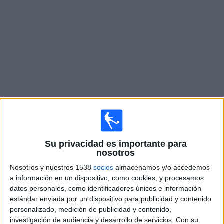
Noticias
Widget
Fixture de
Team Altamura
en vivo
×
Team Altamura:
En este momento no hay ningún
partido televisado. Puedes consultar el historial de
Su privacidad es importante para
partidos en TV emitidos anteriormente.
nosotros
Nosotros y nuestros 1538
socios
almacenamos y/o accedemos
a información en un dispositivo, como cookies, y procesamos
Lunes, 23/3/2026
datos personales, como identificadores únicos e información
14:30
Serie C
estándar enviada por un dispositivo para publicidad y contenido
personalizado, medición de publicidad y contenido,
Salernitana
investigación de audiencia y desarrollo de servicios.
Con su