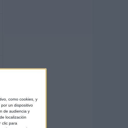
ivo, como cookies, y
por un dispositivo
ón de audiencia y
de localización
 clic para