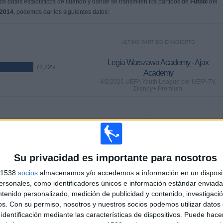
s datos estadísticos de cuándo y dónde se transmiten los partidos de
Fútbol
del
/2014
, podemos dar los siguientes datos:
ÚLTIMO PARTIDO EN ABIERTO
Legia Warszawa Academy - Ajax
72,22%
Academy
4/2/2026 UEFA Youth League por UEFA TV,
Disney+ Premium
PARTIDOS
DÍAS
TOTAL
,22%)
0
184
4
CONSECUTIVOS
SIN PARTIDO
CANALES TV
Su privacidad es importante para nosotros
DE PAGO
GRATUÍTO
s 1538
socios
almacenamos y/o accedemos a información en un disposit
sonales, como identificadores únicos e información estándar enviada 
ntenido personalizado, medición de publicidad y contenido, investigaci
os.
Con su permiso, nosotros y nuestros socios podemos utilizar datos 
TOTAL
MÁXIMO
TOTAL
identificación mediante las características de dispositivos. Puede hacer
1
2
14