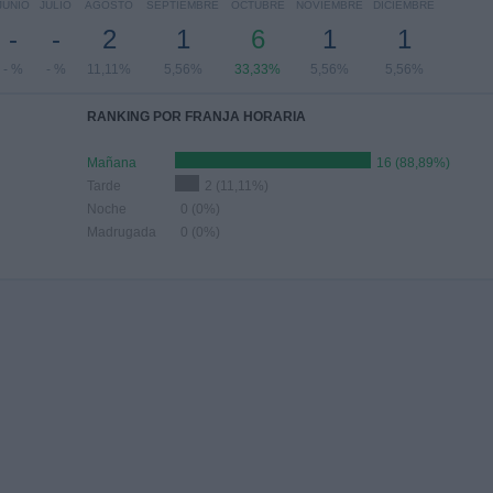
JUNIO
JULIO
AGOSTO
SEPTIEMBRE
OCTUBRE
NOVIEMBRE
DICIEMBRE
-
-
2
1
6
1
1
- %
- %
11,11%
5,56%
33,33%
5,56%
5,56%
RANKING POR FRANJA HORARIA
Mañana
16 (88,89%)
Tarde
2 (11,11%)
Noche
0 (0%)
Madrugada
0 (0%)