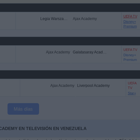
UEFA TV
Legia Warszawa Academy
Ajax Academy
Disney+
Premium
UEFA TV
Ajax Academy
Galatasaray Academy
Disney+
Premium
UEFA
Ajax Academy
Liverpool Academy
TV
Star+
Más días
ACADEMY EN TELEVISIÓN EN VENEZUELA