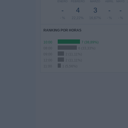
ENERO
FEBRERO
MARZO
ABRIL
MAYO
-
4
3
-
-
- %
22,22%
16,67%
- %
- %
RANKING POR HORAS
10:00
7 (38,89%)
08:00
6 (33,33%)
09:00
2 (11,11%)
12:00
2 (11,11%)
11:00
1 (5,56%)