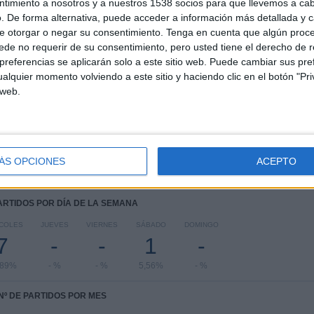
ntimiento a nosotros y a nuestros 1538 socios para que llevemos a ca
. De forma alternativa, puede acceder a información más detallada y 
COMPETICIONES
VS Chelsea
RIVALES
Academy
e otorgar o negar su consentimiento.
Tenga en cuenta que algún proc
de no requerir de su consentimiento, pero usted tiene el derecho de r
RANKING POR COMPETICIONES
referencias se aplicarán solo a este sitio web. Puede cambiar sus pref
alquier momento volviendo a este sitio y haciendo clic en el botón "Pri
UEFA Youth League
18 (100%)
 web.
Ver ranking completo
ÁS OPCIONES
ACEPTO
PARTIDOS POR DÍA DE LA SEMANA
COLES
JUEVES
VIERNES
SÁBADO
DOMINGO
7
-
-
1
-
,89%
- %
- %
5,56%
- %
Nº DE PARTIDOS POR MES