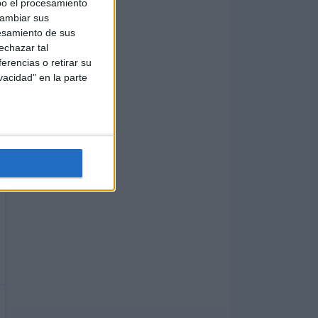
bo el procesamiento
cambiar sus
esamiento de sus
echazar tal
erencias o retirar su
vacidad" en la parte