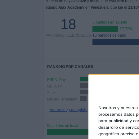
A fecha de hoy
8/8/2026
y desde que esta web recoge lo
equipo
Ajax Academy
en
Venezuela
, que fue el
21/10
18
5 partidos en abierto
27,78%
PARTIDOS TELEVISADOS
13 partidos de pago
RANKING POR CANALES
ESPN Play
13 (72
UEFA TV
5 (27,78%)
Star+
3 (16,67%)
Disney+ Premium
2 (11,11%)
Nosotros y nuestro
Ver ranking completo
procesamos datos per
para publicidad y co
9 partidos en local
desarrollo de servici
50%
geográfica precisa e 