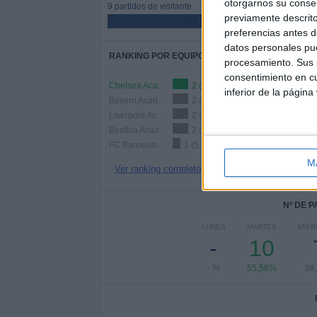
otorgarnos su conse
9 partidos de visitante
previamente descrito
50%
preferencias antes d
datos personales pue
RANKING POR EQUIPOS
procesamiento. Sus p
consentimiento en cu
Chelsea Academy
2 (11,11%)
inferior de la página
Bayern Academy
2 (11,11%)
Liverpool Academy
2 (11,11%)
Benfica Academy
2 (11,11%)
FC Barcelona Academy
1 (5,56%)
M
Ver ranking completo
Nº DE 
LUNES
MARTES
MIÉR
-
10
- %
55,56%
38