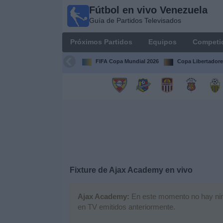
Fútbol en vivo Venezuela
Fútbol en
Guía de Partidos Televisados
vivo
Venezuela
Próximos Partidos
Equipos
Competi
Guía de
Partidos
FIFA Copa Mundial 2026
Copa Libertadore
Televisados
Próximos
Partidos
Equipos
Competiciones
Fixture de
Ajax Academy
en vivo
Canales
Ajax Academy:
En este momento no hay ningú
en TV emitidos anteriormente.
Otros
Deportes