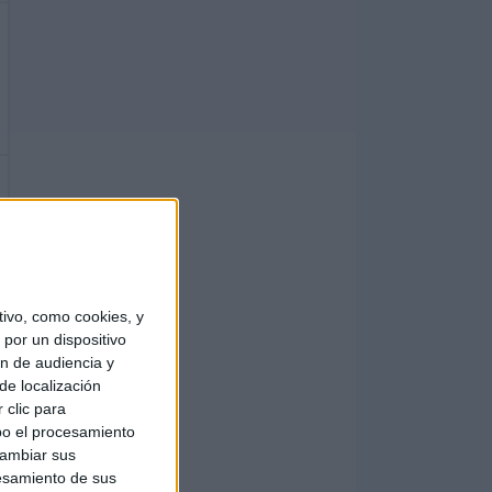
ivo, como cookies, y
por un dispositivo
ón de audiencia y
de localización
 clic para
bo el procesamiento
cambiar sus
esamiento de sus