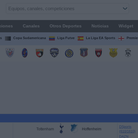
ciones
Canales
Otros Deportes
Noticias
Widget
s
Copa Sudamericana
Liga Futve
La Liga EA Sports
Premie
DSports
Tottenham
Hoffenheim
(610/1610)
DAZN