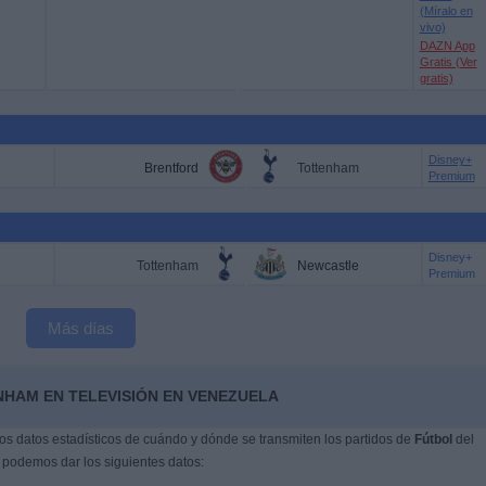
(Míralo en
vivo)
DAZN App
Gratis (Ver
gratis)
Disney+
Brentford
Tottenham
Premium
Disney+
Tottenham
Newcastle
Premium
Más días
NHAM EN TELEVISIÓN EN VENEZUELA
s datos estadísticos de cuándo y dónde se transmiten los partidos de
Fútbol
del
, podemos dar los siguientes datos: