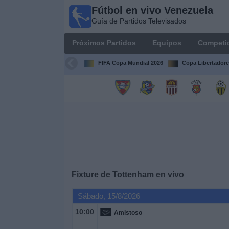
Fútbol en vivo Venezuela
Fútbol en
Guía de Partidos Televisados
vivo
Venezuela
Próximos Partidos
Equipos
Competi
Guía de
Partidos
FIFA Copa Mundial 2026
Copa Libertadore
Televisados
Próximos
Partidos
Equipos
Competiciones
Fixture de
Tottenham
en vivo
Canales
Sábado, 15/8/2026
10:00
Amistoso
Otros
Deportes