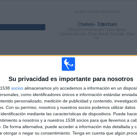
ÚLTIMO PARTIDO EN ABIERTO
Chelsea - Tottenham
1/8/2026 Amistoso por Claro Sports,
Clarosports.com, Claro Sports YouTube, Pluto
TV
PARTIDOS
DÍAS
TOTAL
0
7
22
CONSECUTIVOS
SIN PARTIDO
CANALES TV
Su privacidad es importante para nosotros
DE PAGO
GRATUÍTO
s 1538
socios
almacenamos y/o accedemos a información en un disposit
sonales, como identificadores únicos e información estándar enviada 
ntenido personalizado, medición de publicidad y contenido, investigaci
os.
Con su permiso, nosotros y nuestros socios podemos utilizar datos 
identificación mediante las características de dispositivos. Puede hacer
TOTAL
MÁXIMO
TOTAL
ntimiento a nosotros y a nuestros 1538 socios para que llevemos a ca
10
28
94
. De forma alternativa, puede acceder a información más detallada y 
e otorgar o negar su consentimiento.
Tenga en cuenta que algún proc
COMPETICIONES
VS Chelsea
RIVALES