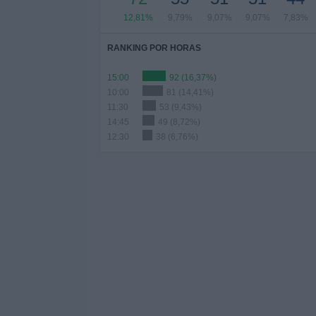
12,81%
9,79%
9,07%
9,07%
7,83%
RANKING POR HORAS
15:00
92 (16,37%)
10:00
81 (14,41%)
11:30
53 (9,43%)
14:45
49 (8,72%)
12:30
38 (6,76%)