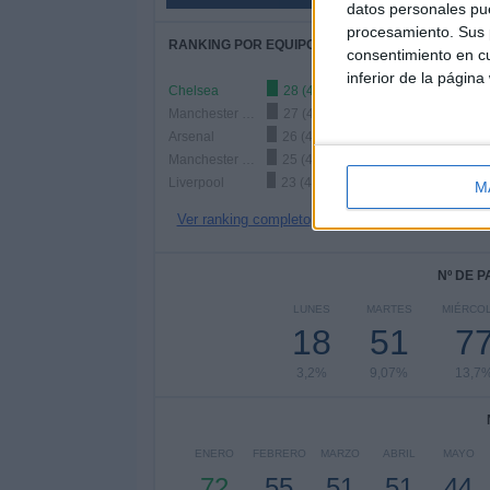
datos personales pue
procesamiento. Sus p
RANKING POR EQUIPOS
consentimiento en cu
inferior de la página
Chelsea
28 (4,98%)
Manchester City
27 (4,8%)
Arsenal
26 (4,63%)
Manchester Utd.
25 (4,45%)
Liverpool
23 (4,09%)
M
Ver ranking completo
Nº DE 
LUNES
MARTES
MIÉRCO
18
51
7
3,2%
9,07%
13,7
ENERO
FEBRERO
MARZO
ABRIL
MAYO
72
55
51
51
44