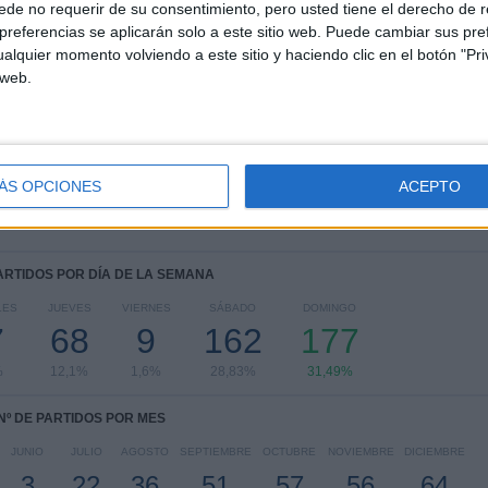
de no requerir de su consentimiento, pero usted tiene el derecho de r
referencias se aplicarán solo a este sitio web. Puede cambiar sus pref
RANKING POR COMPETICIONES
alquier momento volviendo a este sitio y haciendo clic en el botón "Pri
 web.
Premier League
389 (69,22%)
Champions League
51 (9,07%)
Europa League
45 (8,01%)
FA Cup
29 (5,16%)
EFL Carabao Cup
28 (4,98%)
ÁS OPCIONES
ACEPTO
Ver ranking completo
PARTIDOS POR DÍA DE LA SEMANA
LES
JUEVES
VIERNES
SÁBADO
DOMINGO
7
68
9
162
177
%
12,1%
1,6%
28,83%
31,49%
Nº DE PARTIDOS POR MES
JUNIO
JULIO
AGOSTO
SEPTIEMBRE
OCTUBRE
NOVIEMBRE
DICIEMBRE
3
22
36
51
57
56
64