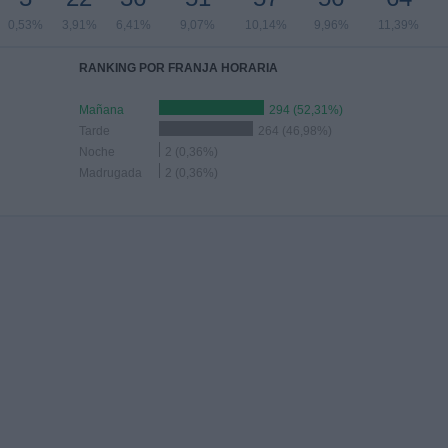
0,53%
3,91%
6,41%
9,07%
10,14%
9,96%
11,39%
RANKING POR FRANJA HORARIA
Mañana
294 (52,31%)
Tarde
264 (46,98%)
Noche
2 (0,36%)
Madrugada
2 (0,36%)