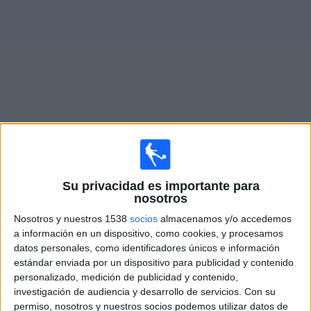
Noticias
Widget
Fixture de
SJK
en vivo
Sábado, 15/8/2026
Su privacidad es importante para
12:00
Veikkausliiga
nosotros
Nosotros y nuestros 1538
socios
almacenamos y/o accedemos
IFK Mariehamn
a información en un dispositivo, como cookies, y procesamos
SJK Seinäjoki
datos personales, como identificadores únicos e información
OneFootball PPV
estándar enviada por un dispositivo para publicidad y contenido
personalizado, medición de publicidad y contenido,
investigación de audiencia y desarrollo de servicios.
Con su
Viernes, 21/8/2026
permiso, nosotros y nuestros socios podemos utilizar datos de