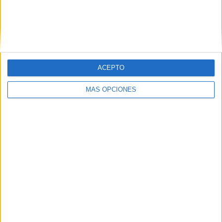
FC Inter Turku
10 (9,71%)
VPS
10 (9,71%)
Ver ranking completo
RANKING POR COMPETICIONES
ACEPTO
Veikkausliiga
103 (100%)
MÁS OPCIONES
Ver ranking completo
Nº DE PARTIDOS POR DÍA DE LA SEMANA
LUNES
MARTES
MIÉRCOLES
JUEVES
VIERNES
12
5
10
2
16
11,65%
4,85%
9,71%
1,94%
15,53%
SÁBADO
DOMINGO
40
18