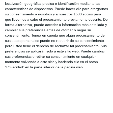
12:00
Veikkausliiga
localización geográfica precisa e identificación mediante las
características de dispositivos. Puede hacer clic para otorgarnos
SJK Seinäjoki
su consentimiento a nosotros y a nuestros 1538 socios para
Lahti FC
que llevemos a cabo el procesamiento previamente descrito. De
forma alternativa, puede acceder a información más detallada y
OneFootball PPV
cambiar sus preferencias antes de otorgar o negar su
consentimiento.
Tenga en cuenta que algún procesamiento de
Lunes, 31/8/2026
sus datos personales puede no requerir de su consentimiento,
pero usted tiene el derecho de rechazar tal procesamiento. Sus
12:00
Veikkausliiga
preferencias se aplicarán solo a este sitio web. Puede cambiar
sus preferencias o retirar su consentimiento en cualquier
AC Oulu
momento volviendo a este sitio y haciendo clic en el botón
SJK Seinäjoki
"Privacidad" en la parte inferior de la página web.
OneFootball PPV
DATOS ESTADÍSTICOS DEL EQUIPO SJK SEINÄJOKI EN
TELEVISIÓN EN VENEZUELA
A fecha de hoy
9/8/2026
y desde que esta web recoge los datos
estadísticos de cuándo y dónde se transmiten los partidos de
Fútbol
del