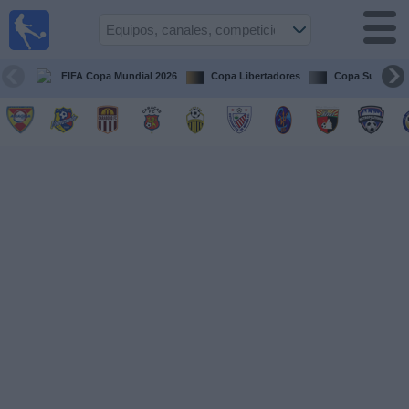
Fútbol en
vivo
Venezuela
FIFA Copa Mundial 2026
Copa Libertadores
Copa Sudameri
Guía de
Partidos
Televisados
Próximos
Partidos
Equipos
Competiciones
Canales
Otros
Deportes