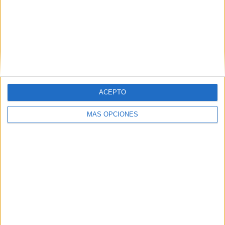
HJK Helsinki
12 (11,11%)
SJK Seinäjoki
11 (10,19%)
VPS
10 (9,26%)
FC Inter Turku
10 (9,26%)
FC Ilves
10 (9,26%)
Ver ranking completo
ACEPTO
RANKING POR COMPETICIONES
MÁS OPCIONES
Veikkausliiga
99 (91,67%)
Conference League
9 (8,33%)
Ver ranking completo
Nº DE PARTIDOS POR DÍA DE LA SEMANA
LUNES
MARTES
MIÉRCOLES
JUEVES
VIERNES
2
6
12
11
11