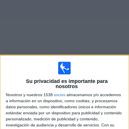
Noticias
Widget
Fixture de
KuPS
en vivo
Domingo, 9/8/2026
Su privacidad es importante para
08:00
Veikkausliiga
nosotros
KuPS
Nosotros y nuestros 1538
socios
almacenamos y/o accedemos
TPS
a información en un dispositivo, como cookies, y procesamos
datos personales, como identificadores únicos e información
OneFootball PPV
estándar enviada por un dispositivo para publicidad y contenido
personalizado, medición de publicidad y contenido,
Domingo, 16/8/2026
investigación de audiencia y desarrollo de servicios.
Con su