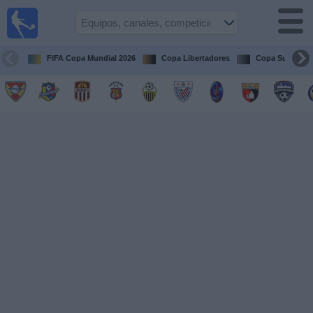
Fútbol en
vivo
Venezuela
FIFA Copa Mundial 2026
Copa Libertadores
Copa Sudameri
Guía de
Partidos
Televisados
Próximos
Partidos
Equipos
Competiciones
Canales
Otros
Deportes