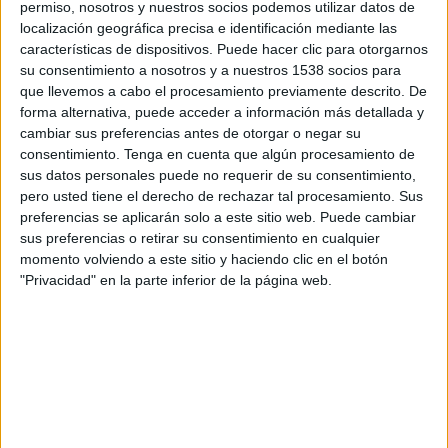
permiso, nosotros y nuestros socios podemos utilizar datos de
10:00
Veikkausliiga
localización geográfica precisa e identificación mediante las
características de dispositivos. Puede hacer clic para otorgarnos
Lahti FC
su consentimiento a nosotros y a nuestros 1538 socios para
KuPS
que llevemos a cabo el procesamiento previamente descrito. De
OneFootball PPV
forma alternativa, puede acceder a información más detallada y
cambiar sus preferencias antes de otorgar o negar su
consentimiento.
Tenga en cuenta que algún procesamiento de
Domingo, 23/8/2026
sus datos personales puede no requerir de su consentimiento,
08:00
Veikkausliiga
pero usted tiene el derecho de rechazar tal procesamiento. Sus
preferencias se aplicarán solo a este sitio web. Puede cambiar
KuPS
sus preferencias o retirar su consentimiento en cualquier
IFK Mariehamn
momento volviendo a este sitio y haciendo clic en el botón
"Privacidad" en la parte inferior de la página web.
OneFootball PPV
Más días
DATOS ESTADÍSTICOS DEL EQUIPO KUPS EN TELEVISIÓN
EN VENEZUELA