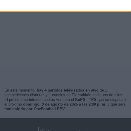
En este momento,
hay 4 partidos televisados en vivo
de 1
competiciones distintas y 1 canales de TV emitirán cada uno de ellos.
El próximo partido que podrás ver será el
KuPS - TPS
que se disputará
el próximo
domingo, 9 de agosto de 2026 a las 2:00 p. m.
y que será
transmitido por OneFootball PPV
.