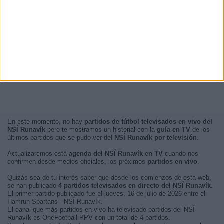
En este momento, no hay
partidos de fútbol televisados en vivo del
NSÍ Runavík
pero te mostramos un historial con la
guía en TV
de los
últimos partidos que se pudo ver del
NSÍ Runavík por televisión
.
Actualizaremos está
agenda del NSÍ Runavík en TV
cuando nos
confirmen desde medios oficiales, los próximos
partidos en vivo
.
Quizás sea de tu interés saber que desde los comienzos de esta web,
se han publicado
4 partidos televisados en directo del NSÍ Runavík
.
El primer partido publicado fue el jueves, 16 de julio de 2026 entre el
Hamrun Spartans - NSÍ Runavík.
El canal que más partidos en vivo ha televisado partidos del NSÍ
Runavík es OneFootball PPV con un total de 4 partidos.