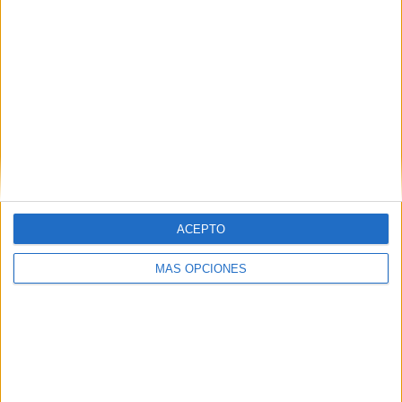
RANKING POR EQUIPOS
FC Koper
2 (40%)
Hamrun Spartans
1 (20%)
Lugano
1 (20%)
HJK Helsinki
1 (20%)
Ver ranking completo
RANKING POR COMPETICIONES
Conference League
5 (100%)
ACEPTO
Ver ranking completo
MÁS OPCIONES
Nº DE PARTIDOS POR DÍA DE LA SEMANA
LUNES
MARTES
MIÉRCOLES
JUEVES
VIERNES
-
-
-
5
-
- %
- %
- %
100%
- %