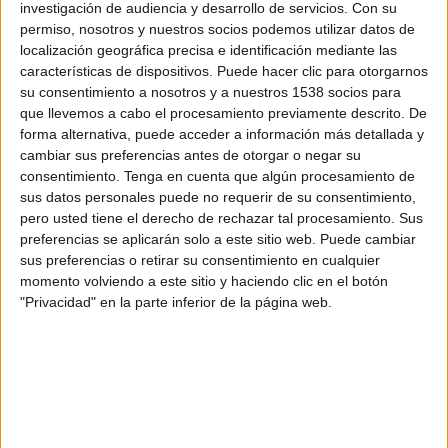
Lugano
investigación de audiencia y desarrollo de servicios.
Con su
permiso, nosotros y nuestros socios podemos utilizar datos de
NSÍ Runavík
localización geográfica precisa e identificación mediante las
OneFootball PPV
características de dispositivos. Puede hacer clic para otorgarnos
su consentimiento a nosotros y a nuestros 1538 socios para
Jueves, 30/7/2026
que llevemos a cabo el procesamiento previamente descrito. De
forma alternativa, puede acceder a información más detallada y
14:45
Conference League
cambiar sus preferencias antes de otorgar o negar su
2ª Ronda Clasificación
consentimiento.
Tenga en cuenta que algún procesamiento de
sus datos personales puede no requerir de su consentimiento,
FC Koper
pero usted tiene el derecho de rechazar tal procesamiento. Sus
NSÍ Runavík
preferencias se aplicarán solo a este sitio web. Puede cambiar
OneFootball PPV
sus preferencias o retirar su consentimiento en cualquier
momento volviendo a este sitio y haciendo clic en el botón
Jueves, 23/7/2026
"Privacidad" en la parte inferior de la página web.
14:45
Conference League
2ª Ronda Clasificación
NSÍ Runavík
FC Koper
OneFootball PPV