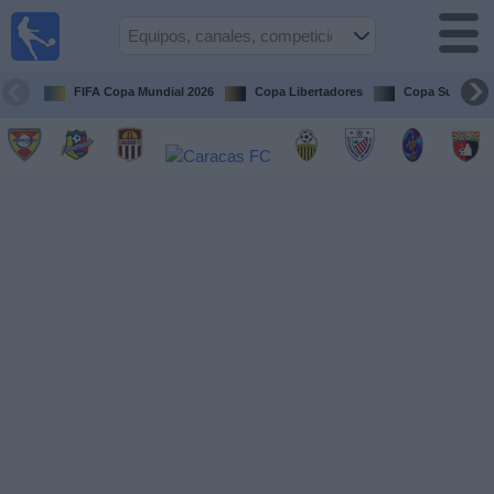
Fútbol en
vivo
Venezuela
FIFA Copa Mundial 2026
Copa Libertadores
Copa Sudameri
Guía de
Partidos
Televisados
Próximos
Partidos
Equipos
Competiciones
Canales
Otros
Deportes