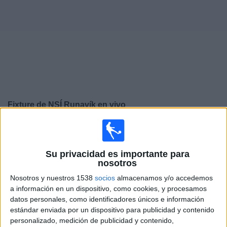
Noticias
Widget
Fixture de
NSÍ Runavík
en vivo
×
NSÍ Runavík:
En este momento no hay ningún partido
televisado. Puedes consultar el historial de partidos en
TV emitidos anteriormente.
Su privacidad es importante para
nosotros
Nosotros y nuestros 1538
socios
almacenamos y/o accedemos
Jueves, 6/8/2026
a información en un dispositivo, como cookies, y procesamos
14:30
Conference League
datos personales, como identificadores únicos e información
3ª Ronda Clasificación
estándar enviada por un dispositivo para publicidad y contenido
personalizado, medición de publicidad y contenido,