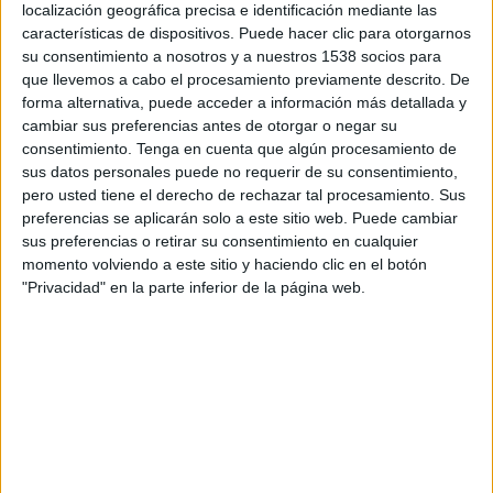
localización geográfica precisa e identificación mediante las
13:00
Admiral Bundesliga
características de dispositivos. Puede hacer clic para otorgarnos
Rapid Wien
su consentimiento a nosotros y a nuestros 1538 socios para
que llevemos a cabo el procesamiento previamente descrito. De
Grazer AK 1902
forma alternativa, puede acceder a información más detallada y
OneFootball PPV
cambiar sus preferencias antes de otorgar o negar su
consentimiento.
Tenga en cuenta que algún procesamiento de
sus datos personales puede no requerir de su consentimiento,
DATOS ESTADÍSTICOS DEL EQUIPO RAPID WIEN EN
pero usted tiene el derecho de rechazar tal procesamiento. Sus
TELEVISIÓN EN VENEZUELA
preferencias se aplicarán solo a este sitio web. Puede cambiar
sus preferencias o retirar su consentimiento en cualquier
A fecha de hoy
9/8/2026
y desde que esta web recoge los datos
momento volviendo a este sitio y haciendo clic en el botón
estadísticos de cuándo y dónde se transmiten los partidos de
Fútbol
del
"Privacidad" en la parte inferior de la página web.
equipo
Rapid Wien
en
Venezuela
, que fue el
4/8/2015
, podemos dar los
siguientes datos:
223
PARTIDOS TELEVISADOS
167 partidos en abierto
74,89%