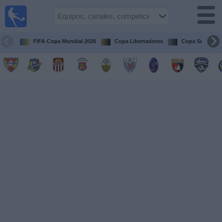
Fútbol en
vivo
Venezuela
FIFA Copa Mundial 2026
Copa Libertadores
Copa Sudameri
Guía de
Partidos
Televisados
Próximos
Partidos
Equipos
Competiciones
Canales
Otros
Deportes