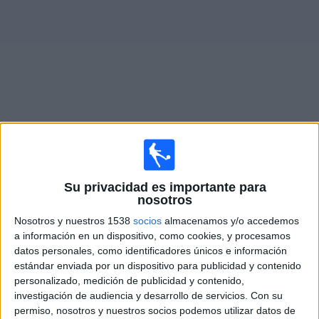
Noticias
Widget
Fixture de
Rapid Wien
en vivo
Partidos de hoy domingo, 9/8/2026
Su privacidad es importante para
nosotros
11:00
Admiral Bundesliga
Nosotros y nuestros 1538
socios
almacenamos y/o accedemos
SV Ried
a información en un dispositivo, como cookies, y procesamos
Rapid Wien
datos personales, como identificadores únicos e información
estándar enviada por un dispositivo para publicidad y contenido
OneFootball PPV
personalizado, medición de publicidad y contenido,
investigación de audiencia y desarrollo de servicios.
Con su
Domingo, 16/8/2026
permiso, nosotros y nuestros socios podemos utilizar datos de