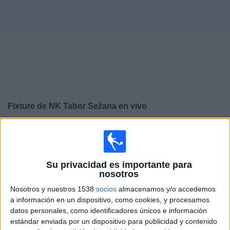
Noticias
Widget
Fixture de
NK Tabor Sežana
en vivo
×
NK Tabor Sežana:
En este momento no hay ningún
partido televisado. Puedes consultar el historial de
partidos en TV emitidos anteriormente.
Su privacidad es importante para
nosotros
Viernes, 19/5/2023
Nosotros y nuestros 1538
socios
almacenamos y/o accedemos
a información en un dispositivo, como cookies, y procesamos
14:15
Liga eslovena
datos personales, como identificadores únicos e información
ND Gorica
estándar enviada por un dispositivo para publicidad y contenido