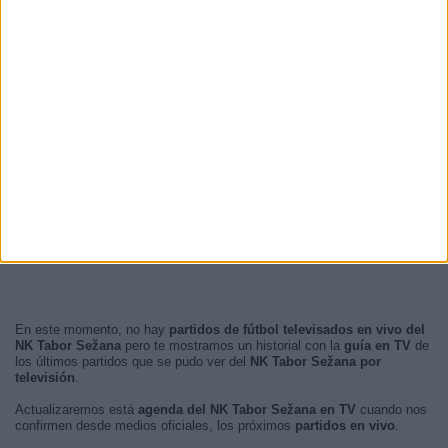
En este momento, no hay
partidos de fútbol televisados en vivo del
NK Tabor Sežana
pero te mostramos un historial con la
guía en TV
de
los últimos partidos que se pudo ver del
NK Tabor Sežana por
televisión
.
Actualizaremos está
agenda del NK Tabor Sežana en TV
cuando nos
confirmen desde medios oficiales, los próximos
partidos en vivo
.