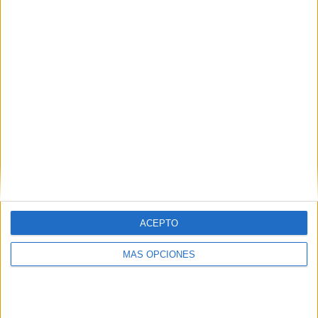
RANKING POR EQUIPOS
NK Domžale
4 (11,76%)
NŠ Mura
4 (11,76%)
NK Radomlje
4 (11,76%)
NK Maribor
4 (11,76%)
NK Celje
4 (11,76%)
Ver ranking completo
RANKING POR COMPETICIONES
Liga eslovena
34 (100%)
ACEPTO
Ver ranking completo
MÁS OPCIONES
Nº DE PARTIDOS POR DÍA DE LA SEMANA
LUNES
MARTES
MIÉRCOLES
JUEVES
VIERNES
-
2
1
2
5