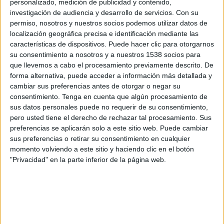
personalizado, medición de publicidad y contenido,
NK Tabor Sežana
investigación de audiencia y desarrollo de servicios.
Con su
OneFootball
permiso, nosotros y nuestros socios podemos utilizar datos de
localización geográfica precisa e identificación mediante las
Domingo, 14/5/2023
características de dispositivos. Puede hacer clic para otorgarnos
su consentimiento a nosotros y a nuestros 1538 socios para
09:00
Liga eslovena
que llevemos a cabo el procesamiento previamente descrito. De
forma alternativa, puede acceder a información más detallada y
NK Tabor Sežana
cambiar sus preferencias antes de otorgar o negar su
NK Maribor
consentimiento.
Tenga en cuenta que algún procesamiento de
OneFootball
sus datos personales puede no requerir de su consentimiento,
pero usted tiene el derecho de rechazar tal procesamiento. Sus
preferencias se aplicarán solo a este sitio web. Puede cambiar
Jueves, 4/5/2023
sus preferencias o retirar su consentimiento en cualquier
11:30
Liga eslovena
momento volviendo a este sitio y haciendo clic en el botón
"Privacidad" en la parte inferior de la página web.
NK Bravo
NK Tabor Sežana
OneFootball
Más días