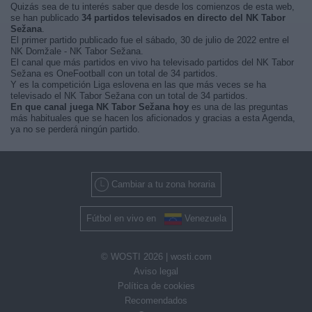
Quizás sea de tu interés saber que desde los comienzos de esta web,
se han publicado
34 partidos televisados en directo del NK Tabor
Sežana
.
El primer partido publicado fue el sábado, 30 de julio de 2022 entre el
NK Domžale - NK Tabor Sežana.
El canal que más partidos en vivo ha televisado partidos del NK Tabor
Sežana es OneFootball con un total de 34 partidos.
Y es la competición Liga eslovena en las que más veces se ha
televisado el NK Tabor Sežana con un total de 34 partidos.
En que canal juega NK Tabor Sežana hoy
es una de las preguntas
más habituales que se hacen los aficionados y gracias a esta Agenda,
ya no se perderá ningún partido.
Cambiar a tu zona horaria
Fútbol en vivo en
Venezuela
© WOSTI 2026 |
wosti.com
Aviso legal
Política de cookies
Recomendados