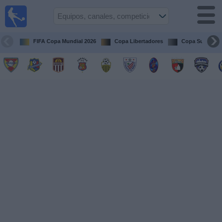
Fútbol en
vivo
Venezuela
FIFA Copa Mundial 2026
Copa Libertadores
Copa Sudameri
Guía de
Partidos
Televisados
Próximos
Partidos
Equipos
Competiciones
Canales
Otros
Deportes