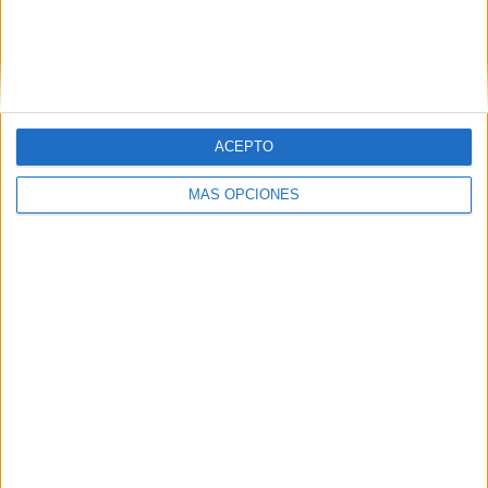
US Orléans
1 (10%)
Valenciennes
1 (10%)
US Concarneau
1 (10%)
PSG
1 (10%)
Ver ranking completo
ACEPTO
RANKING POR COMPETICIONES
MÁS OPCIONES
Ligue 3
9 (90%)
Coupe de la Ligue
1 (10%)
Ver ranking completo
Nº DE PARTIDOS POR DÍA DE LA SEMANA
LUNES
MARTES
MIÉRCOLES
JUEVES
VIERNES
-
-
1
-
9
- %
- %
10%
- %
90%