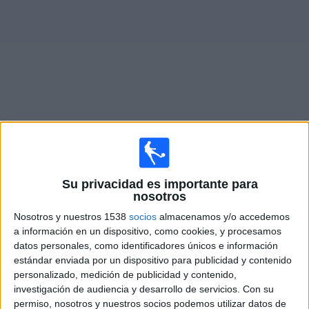
Noticias
Widget
Fixture de
Le Mans
en vivo
Sábado, 22/8/2026
Su privacidad es importante para
14:45
Francia Ligue 1
nosotros
Nosotros y nuestros 1538
socios
almacenamos y/o accedemos
Le Mans
a información en un dispositivo, como cookies, y procesamos
Stade Brestois
datos personales, como identificadores únicos e información
Disney+ Premium
estándar enviada por un dispositivo para publicidad y contenido
personalizado, medición de publicidad y contenido,
investigación de audiencia y desarrollo de servicios.
Con su
Domingo, 30/8/2026
permiso, nosotros y nuestros socios podemos utilizar datos de