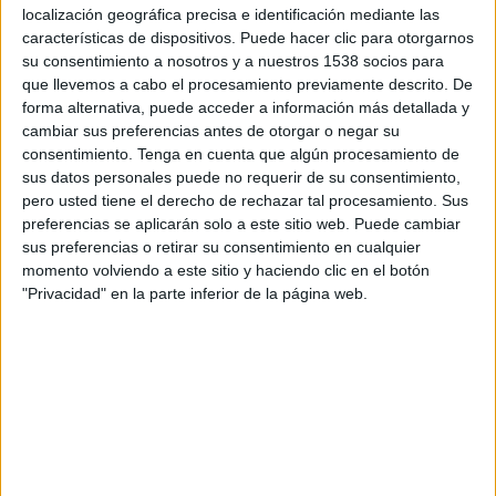
11:15
Francia Ligue 1
localización geográfica precisa e identificación mediante las
características de dispositivos. Puede hacer clic para otorgarnos
Rennes
su consentimiento a nosotros y a nuestros 1538 socios para
que llevemos a cabo el procesamiento previamente descrito. De
Le Mans
forma alternativa, puede acceder a información más detallada y
Disney+ Premium
cambiar sus preferencias antes de otorgar o negar su
consentimiento.
Tenga en cuenta que algún procesamiento de
Sábado, 5/9/2026
sus datos personales puede no requerir de su consentimiento,
pero usted tiene el derecho de rechazar tal procesamiento. Sus
14:45
Francia Ligue 1
preferencias se aplicarán solo a este sitio web. Puede cambiar
sus preferencias o retirar su consentimiento en cualquier
Nice
momento volviendo a este sitio y haciendo clic en el botón
Le Mans
"Privacidad" en la parte inferior de la página web.
Disney+ Premium
Más días
DATOS ESTADÍSTICOS DEL EQUIPO LE MANS EN
TELEVISIÓN EN VENEZUELA