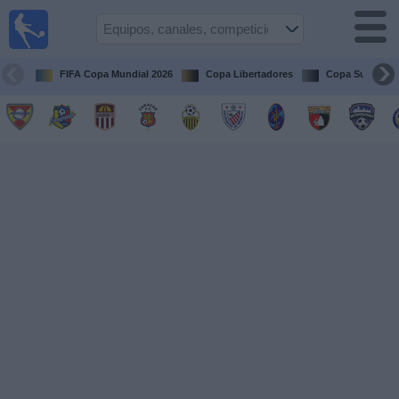
Fútbol en
vivo
Venezuela
FIFA Copa Mundial 2026
Copa Libertadores
Copa Sudameri
Guía de
Partidos
Televisados
Próximos
Partidos
Equipos
Competiciones
Canales
Otros
Deportes