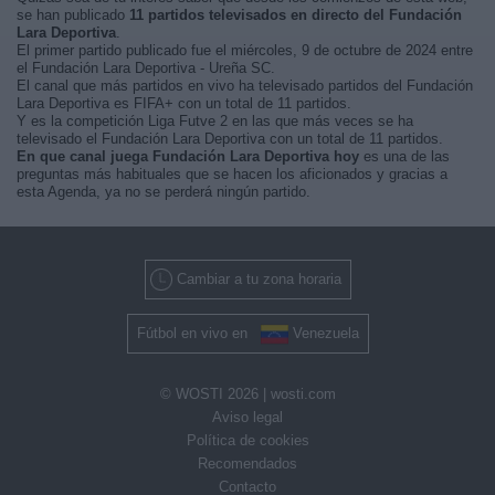
se han publicado
11 partidos televisados en directo del Fundación
Lara Deportiva
.
El primer partido publicado fue el miércoles, 9 de octubre de 2024 entre
el Fundación Lara Deportiva - Ureña SC.
El canal que más partidos en vivo ha televisado partidos del Fundación
Lara Deportiva es FIFA+ con un total de 11 partidos.
Y es la competición Liga Futve 2 en las que más veces se ha
televisado el Fundación Lara Deportiva con un total de 11 partidos.
En que canal juega Fundación Lara Deportiva hoy
es una de las
preguntas más habituales que se hacen los aficionados y gracias a
esta Agenda, ya no se perderá ningún partido.
Cambiar a tu zona horaria
Fútbol en vivo en
Venezuela
© WOSTI 2026 |
wosti.com
Aviso legal
Política de cookies
Recomendados
Contacto