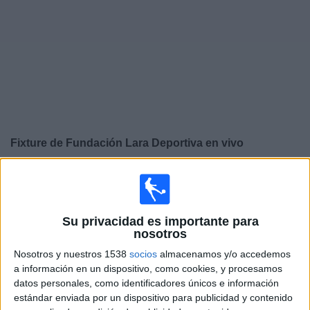
Noticias
Widget
Fixture de
Fundación Lara Deportiva
en vivo
×
Fundación Lara Deportiva:
En este momento no hay
ningún partido televisado. Puedes consultar el historial
de partidos en TV emitidos anteriormente.
Su privacidad es importante para
nosotros
Domingo, 3/8/2025
Nosotros y nuestros 1538
socios
almacenamos y/o accedemos
a información en un dispositivo, como cookies, y procesamos
15:30
Liga Futve 2
datos personales, como identificadores únicos e información
estándar enviada por un dispositivo para publicidad y contenido
Atlético El Vigía