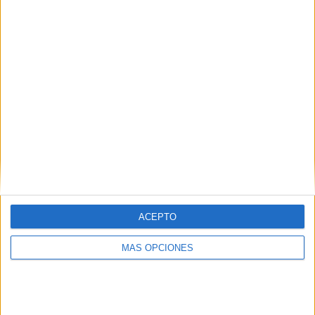
Frontera
RANKING POR EQUIPOS
Real Frontera
2 (18,18%)
Atlético El Vigía
2 (18,18%)
Ureña SC
2 (18,18%)
Trujillanos
2 (18,18%)
Puerto Cabello B
1 (9,09%)
Ver ranking completo
RANKING POR COMPETICIONES
Liga Futve 2
11 (100%)
ACEPTO
Ver ranking completo
MÁS OPCIONES
Nº DE PARTIDOS POR DÍA DE LA SEMANA
LUNES
MARTES
MIÉRCOLES
JUEVES
VIERNES