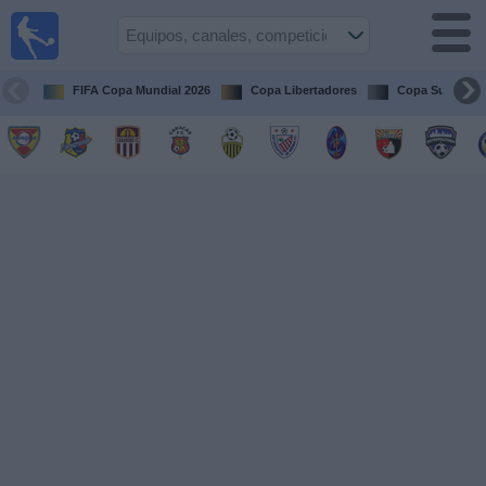
Fútbol en
vivo
Venezuela
FIFA Copa Mundial 2026
Copa Libertadores
Copa Sudameri
Guía de
Partidos
Televisados
Próximos
Partidos
Equipos
Competiciones
Canales
Otros
Deportes