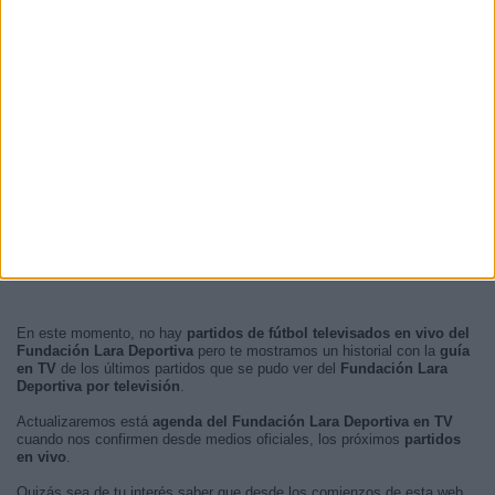
En este momento, no hay
partidos de fútbol televisados en vivo del
Fundación Lara Deportiva
pero te mostramos un historial con la
guía
en TV
de los últimos partidos que se pudo ver del
Fundación Lara
Deportiva por televisión
.
Actualizaremos está
agenda del Fundación Lara Deportiva en TV
cuando nos confirmen desde medios oficiales, los próximos
partidos
en vivo
.
Quizás sea de tu interés saber que desde los comienzos de esta web,