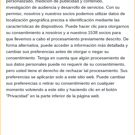
personalizado, medición de publicidad y contenido,
Fundación Lara Deportiva
investigación de audiencia y desarrollo de servicios.
Con su
FIFA+
permiso, nosotros y nuestros socios podemos utilizar datos de
localización geográfica precisa e identificación mediante las
Domingo, 1/6/2025
características de dispositivos. Puede hacer clic para otorgarnos
su consentimiento a nosotros y a nuestros 1538 socios para
15:30
Liga Futve 2
que llevemos a cabo el procesamiento previamente descrito. De
forma alternativa, puede acceder a información más detallada y
Trujillanos
cambiar sus preferencias antes de otorgar o negar su
Fundación Lara Deportiva
consentimiento.
Tenga en cuenta que algún procesamiento de
FIFA+
sus datos personales puede no requerir de su consentimiento,
pero usted tiene el derecho de rechazar tal procesamiento. Sus
preferencias se aplicarán solo a este sitio web. Puede cambiar
Domingo, 18/5/2025
sus preferencias o retirar su consentimiento en cualquier
17:00
Liga Futve 2
momento volviendo a este sitio y haciendo clic en el botón
"Privacidad" en la parte inferior de la página web.
Fundación Lara Deportiva
Real Frontera
FIFA+
Más días