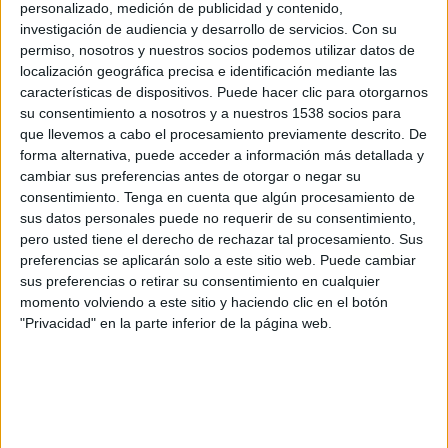
personalizado, medición de publicidad y contenido,
FC Mynai
investigación de audiencia y desarrollo de servicios.
Con su
OneFootball PPV
permiso, nosotros y nuestros socios podemos utilizar datos de
localización geográfica precisa e identificación mediante las
Domingo, 19/5/2024
características de dispositivos. Puede hacer clic para otorgarnos
su consentimiento a nosotros y a nuestros 1538 socios para
08:30
Premier League Ucrania
que llevemos a cabo el procesamiento previamente descrito. De
forma alternativa, puede acceder a información más detallada y
FC Mynai
cambiar sus preferencias antes de otorgar o negar su
FC Kolos Kovalivka
consentimiento.
Tenga en cuenta que algún procesamiento de
OneFootball PPV
sus datos personales puede no requerir de su consentimiento,
pero usted tiene el derecho de rechazar tal procesamiento. Sus
Sábado, 11/5/2024
preferencias se aplicarán solo a este sitio web. Puede cambiar
sus preferencias o retirar su consentimiento en cualquier
06:00
Premier League Ucrania
momento volviendo a este sitio y haciendo clic en el botón
"Privacidad" en la parte inferior de la página web.
Vorskla Poltava
FC Mynai
OneFootball PPV
Más días