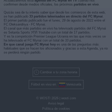
Actualizaremos está
agenda del FC Mynai en TV
cuando nos
confirmen desde medios oficiales, los próximos
partidos en vivo
.
Quizás sea de tu interés saber que desde los comienzos de esta web,
se han publicado
33 partidos televisados en directo del FC Mynai
.
El primer partido publicado fue el lunes, 29 de agosto de 2022 entre el
FC Oleksandriya - FC Mynai.
El canal que más partidos en vivo ha televisado partidos del FC Mynai
es Setanta Sports УПЛ Youtube con un total de 17 partidos.
Y es la competición Premier League Ucrania en las que más veces se
ha televisado el FC Mynai con un total de 33 partidos.
En que canal juega FC Mynai hoy
es una de las preguntas más
habituales que se hacen los aficionados y gracias a esta Agenda, ya no
se perderá ningún partido.
Cambiar a tu zona horaria
Fútbol en vivo en
Venezuela
© WOSTI 2026 |
wosti.com
Aviso legal
Política de cookies