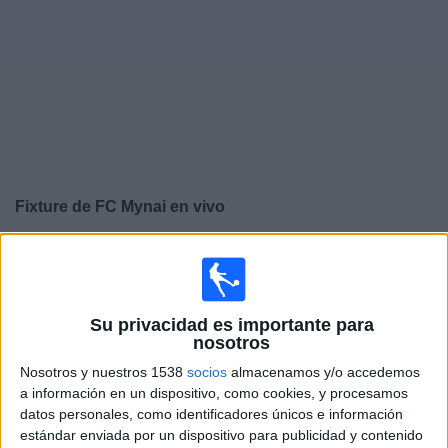
Noticias
Widget
Fixture de
FC Mynai
en vivo
×
FC Mynai:
En este momento no hay ningún partido
televisado. Puedes consultar el historial de partidos en
TV emitidos anteriormente.
Su privacidad es importante para
nosotros
Sábado, 25/5/2024
Nosotros y nuestros 1538
socios
almacenamos y/o accedemos
08:30
Premier League Ucrania
a información en un dispositivo, como cookies, y procesamos
datos personales, como identificadores únicos e información
FC Kryvbas
estándar enviada por un dispositivo para publicidad y contenido