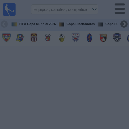
Fútbol en
vivo
Venezuela
FIFA Copa Mundial 2026
Copa Libertadores
Copa Sudameri
Guía de
Partidos
Televisados
Próximos
Partidos
Equipos
Competiciones
Canales
Otros
Deportes