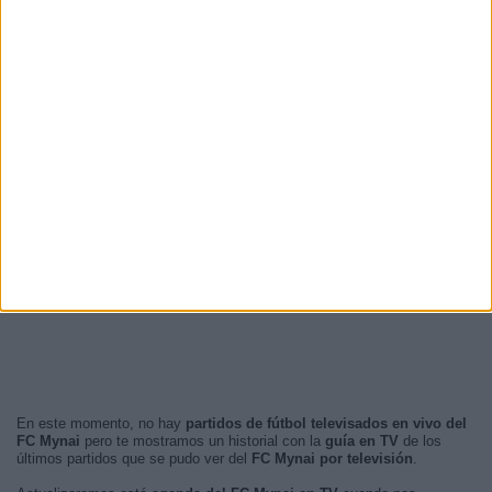
En este momento, no hay
partidos de fútbol televisados en vivo del
FC Mynai
pero te mostramos un historial con la
guía en TV
de los
últimos partidos que se pudo ver del
FC Mynai por televisión
.