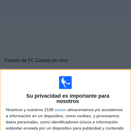
Noticias
Widget
Fixture de
FC Caspiy
en vivo
×
FC Caspiy:
En este momento no hay ningún partido
televisado. Puedes consultar el historial de partidos en
TV emitidos anteriormente.
Su privacidad es importante para
nosotros
Domingo, 29/10/2023
Nosotros y nuestros 1538
socios
almacenamos y/o accedemos
06:00
Premier League Kazajistán
a información en un dispositivo, como cookies, y procesamos
datos personales, como identificadores únicos e información
FC Caspiy
estándar enviada por un dispositivo para publicidad y contenido