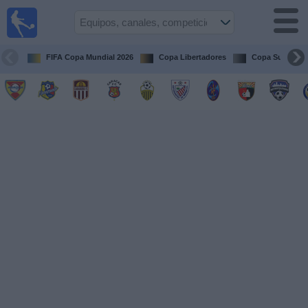
Fútbol en
vivo
Venezuela
FIFA Copa Mundial 2026
Copa Libertadores
Copa Sudameri
Guía de
Partidos
Televisados
Próximos
Partidos
Equipos
Competiciones
Canales
Otros
Deportes