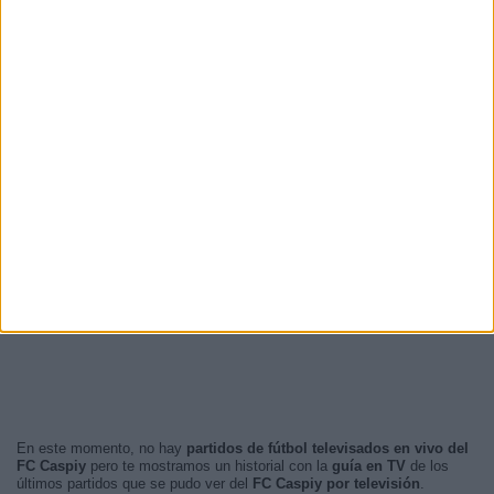
En este momento, no hay
partidos de fútbol televisados en vivo del
FC Caspiy
pero te mostramos un historial con la
guía en TV
de los
últimos partidos que se pudo ver del
FC Caspiy por televisión
.