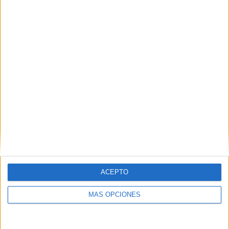
2
6
16
COMPETICIONES
VS FC
RIVALES
Kyzylzhar
RANKING POR EQUIPOS
FC Kyzylzhar
6 (9,84%)
Aktobe
5 (8,2%)
Akzhayik Uralsk
5 (8,2%)
FC Kairat
4 (6,56%)
Astana
4 (6,56%)
Ver ranking completo
RANKING POR COMPETICIONES
ACEPTO
Premier League Kazajistán
54 (88,52%)
Copa de Kazajistán
7 (11,48%)
MÁS OPCIONES
Ver ranking completo