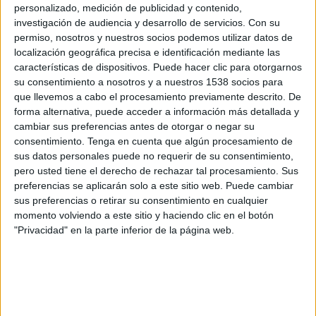
FC Ordabasy
personalizado, medición de publicidad y contenido,
investigación de audiencia y desarrollo de servicios.
Con su
OneFootball
permiso, nosotros y nuestros socios podemos utilizar datos de
localización geográfica precisa e identificación mediante las
Sábado, 21/10/2023
características de dispositivos. Puede hacer clic para otorgarnos
su consentimiento a nosotros y a nuestros 1538 socios para
08:00
Premier League Kazajistán
que llevemos a cabo el procesamiento previamente descrito. De
FC Tobol
forma alternativa, puede acceder a información más detallada y
cambiar sus preferencias antes de otorgar o negar su
FC Caspiy
consentimiento.
Tenga en cuenta que algún procesamiento de
OneFootball
sus datos personales puede no requerir de su consentimiento,
pero usted tiene el derecho de rechazar tal procesamiento. Sus
Domingo, 1/10/2023
preferencias se aplicarán solo a este sitio web. Puede cambiar
sus preferencias o retirar su consentimiento en cualquier
07:00
Premier League Kazajistán
momento volviendo a este sitio y haciendo clic en el botón
"Privacidad" en la parte inferior de la página web.
FC Caspiy
FC Kairat
OneFootball
Más días