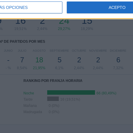
PARTIDOS POR DÍA DE LA SEMANA
ÁS OPCIONES
ACEPTO
LES
JUEVES
VIERNES
SÁBADO
DOMINGO
9
16
2
24
15
7%
19,51%
2,44%
29,27%
18,29%
Nº DE PARTIDOS POR MES
JUNIO
JULIO
AGOSTO
SEPTIEMBRE
OCTUBRE
NOVIEMBRE
DICIEMBRE
-
7
18
5
2
2
6
- %
8,54%
21,95%
6,1%
2,44%
2,44%
7,32%
RANKING POR FRANJA HORARIA
Noche
66 (80,49%)
Tarde
16 (19,51%)
Mañana
0 (0%)
Madrugada
0 (0%)