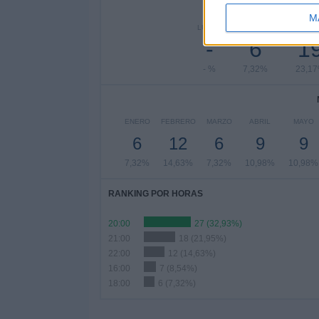
Nº DE 
M
LUNES
MARTES
MIÉRCO
-
6
1
- %
7,32%
23,1
ENERO
FEBRERO
MARZO
ABRIL
MAYO
6
12
6
9
9
7,32%
14,63%
7,32%
10,98%
10,98%
RANKING POR HORAS
20:00
27 (32,93%)
21:00
18 (21,95%)
22:00
12 (14,63%)
16:00
7 (8,54%)
18:00
6 (7,32%)