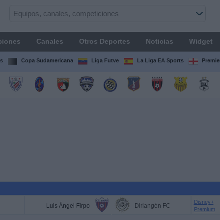
ciones
Canales
Otros Deportes
Noticias
Widget
s
Copa Sudamericana
Liga Futve
La Liga EA Sports
Premie
Disney+
Luis Ángel Firpo
Diriangén FC
Premium