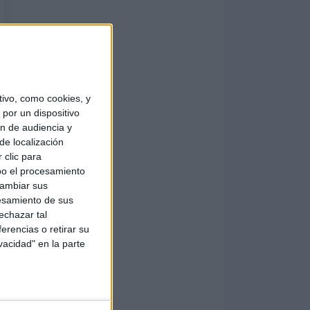
ivo, como cookies, y
por un dispositivo
ón de audiencia y
de localización
 clic para
bo el procesamiento
cambiar sus
esamiento de sus
echazar tal
erencias o retirar su
vacidad" en la parte