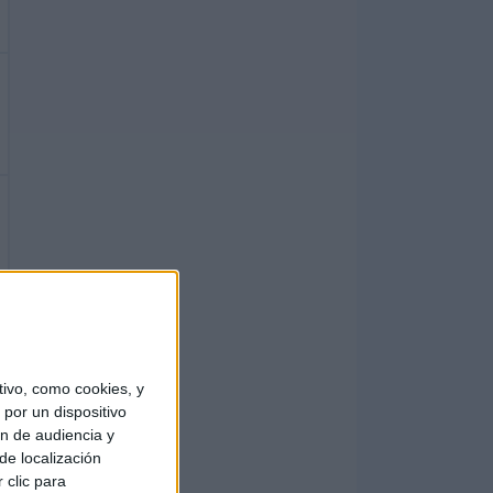
ivo, como cookies, y
por un dispositivo
ón de audiencia y
de localización
 clic para