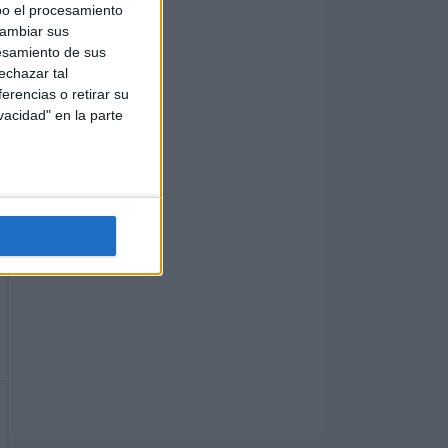
bo el procesamiento
cambiar sus
esamiento de sus
echazar tal
erencias o retirar su
vacidad" en la parte