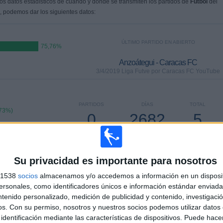
s datos estadísticos de cuándo y dónde se transmiten los partidos de
Fútbol
del
, podemos dar los siguientes datos:
ÚLTIMO PARTIDO EN ABIERTO
75,76%
Anzoátegui - Caracas FC
3/4/2019 Liga Futve por Caracas FC YouTube
PARTIDOS
DÍAS
TOTAL
,73%)
0
2682
5
CONSECUTIVOS
SIN PARTIDO
CANALES TV
DE PAGO
GRATUÍTO
Su privacidad es importante para nosotros
s 1538
socios
almacenamos y/o accedemos a información en un disposit
sonales, como identificadores únicos e información estándar enviada 
ntenido personalizado, medición de publicidad y contenido, investigaci
TOTAL
MÁXIMO
TOTAL
os.
Con su permiso, nosotros y nuestros socios podemos utilizar datos 
2
6
17
identificación mediante las características de dispositivos. Puede hacer