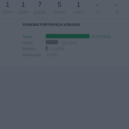
1
1
7
5
1
-
-
3,03%
3,03%
21,21%
15,15%
3,03%
- %
- %
RANKING POR FRANJA HORARIA
Tarde
25 (75,76%)
Noche
7 (21,21%)
Mañana
1 (3,03%)
Madrugada
0 (0%)