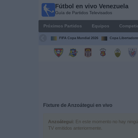
Fútbol en vivo Venezuela
Fútbol en
Guía de Partidos Televisados
vivo
Venezuela
Próximos Partidos
Equipos
Competi
Guía de
Partidos
FIFA Copa Mundial 2026
Copa Libertadore
Televisados
Próximos
Partidos
Equipos
Competiciones
Fixture de
Anzoátegui
en vivo
Canales
Anzoátegui:
En este momento no hay ningún p
TV emitidos anteriormente.
Otros
Deportes