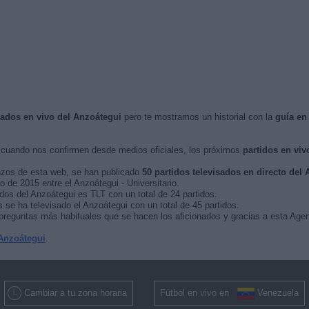
isados en vivo del Anzoátegui
pero te mostramos un historial con la
guía en
cuando nos confirmen desde medios oficiales, los próximos
partidos en viv
nzos de esta web, se han publicado
50 partidos televisados en directo del
o de 2015 entre el Anzoátegui - Universitario.
idos del Anzoátegui es TLT con un total de 24 partidos.
se ha televisado el Anzoátegui con un total de 45 partidos.
preguntas más habituales que se hacen los aficionados y gracias a esta Agen
Anzoátegui
.
Cambiar a tu zona horaria
Fútbol en vivo en
Venezuela