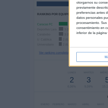
otorgarnos su conse
51,52%
previamente descrito
preferencias antes d
RANKING POR EQUIPOS
datos personales pue
procesamiento. Sus p
Caracas FC
6 (18,18%)
consentimiento en cu
Deportivo Lara
3 (9,09%)
inferior de la página
Carabobo
3 (9,09%)
U. Católica
2 (6,06%)
Universitario
2 (6,06%)
Ver ranking completo
M
Nº DE 
LUNES
MARTES
MIÉR
2
3
6,06%
9,09%
15,
ENERO
FEBRERO
MARZO
ABRIL
MAYO