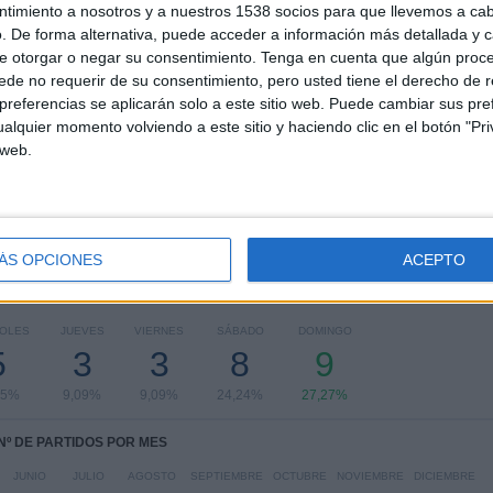
ntimiento a nosotros y a nuestros 1538 socios para que llevemos a ca
COMPETICIONES
VS Caracas FC
RIVALES
. De forma alternativa, puede acceder a información más detallada y 
e otorgar o negar su consentimiento.
Tenga en cuenta que algún proc
RANKING POR COMPETICIONES
de no requerir de su consentimiento, pero usted tiene el derecho de r
referencias se aplicarán solo a este sitio web. Puede cambiar sus pref
Liga Futve
25 (75,76%)
alquier momento volviendo a este sitio y haciendo clic en el botón "Pri
Copa Sudamericana
8 (24,24%)
 web.
Ver ranking completo
ÁS OPCIONES
ACEPTO
PARTIDOS POR DÍA DE LA SEMANA
COLES
JUEVES
VIERNES
SÁBADO
DOMINGO
5
3
3
8
9
15%
9,09%
9,09%
24,24%
27,27%
Nº DE PARTIDOS POR MES
JUNIO
JULIO
AGOSTO
SEPTIEMBRE
OCTUBRE
NOVIEMBRE
DICIEMBRE