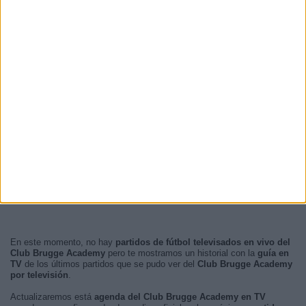
En este momento, no hay
partidos de fútbol televisados en vivo del
Club Brugge Academy
pero te mostramos un historial con la
guía en
TV
de los últimos partidos que se pudo ver del
Club Brugge Academy
por televisión
.
Actualizaremos está
agenda del Club Brugge Academy en TV