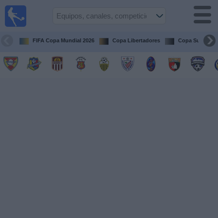
Fútbol en
vivo
Venezuela
FIFA Copa Mundial 2026
Copa Libertadores
Copa Sudameri
Guía de
Partidos
Televisados
Próximos
Partidos
Equipos
Competiciones
Canales
Otros
Deportes