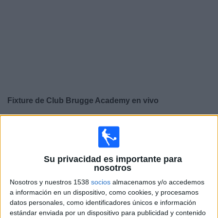
Noticias
Widget
Fixture de
Club Brugge Academy
en vivo
×
Club Brugge Academy:
En este momento no hay
ningún partido televisado. Puedes consultar el historial
de partidos en TV emitidos anteriormente.
Su privacidad es importante para
nosotros
Lunes, 20/4/2026
Nosotros y nuestros 1538
socios
almacenamos y/o accedemos
12:45
UEFA Youth League
a información en un dispositivo, como cookies, y procesamos
Final
datos personales, como identificadores únicos e información
estándar enviada por un dispositivo para publicidad y contenido