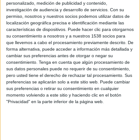
Club Brugge Academy
personalizado, medición de publicidad y contenido,
Real Madrid Academy
investigación de audiencia y desarrollo de servicios.
Con su
permiso, nosotros y nuestros socios podemos utilizar datos de
Disney+ Premium
UEFA TV
localización geográfica precisa e identificación mediante las
características de dispositivos. Puede hacer clic para otorgarnos
Viernes, 17/4/2026
su consentimiento a nosotros y a nuestros 1538 socios para
que llevemos a cabo el procesamiento previamente descrito. De
08:00
UEFA Youth League
forma alternativa, puede acceder a información más detallada y
Semifinales
cambiar sus preferencias antes de otorgar o negar su
Benfica Academy
consentimiento.
Tenga en cuenta que algún procesamiento de
sus datos personales puede no requerir de su consentimiento,
Club Brugge Academy
pero usted tiene el derecho de rechazar tal procesamiento. Sus
Disney+ Premium
UEFA TV
preferencias se aplicarán solo a este sitio web. Puede cambiar
sus preferencias o retirar su consentimiento en cualquier
Martes, 17/3/2026
momento volviendo a este sitio y haciendo clic en el botón
"Privacidad" en la parte inferior de la página web.
08:00
UEFA Youth League
1/4 de Final
At. Madrid Academy
Club Brugge Academy
Disney+ Premium