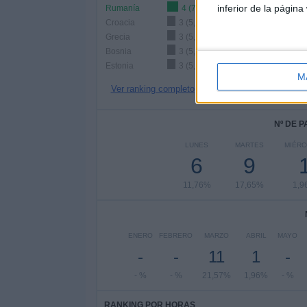
inferior de la página
Rumanía
4 (7,84%)
Croacia
3 (5,88%)
Grecia
3 (5,88%)
Bosnia
3 (5,88%)
Estonia
3 (5,88%)
M
Ver ranking completo
Nº DE 
LUNES
MARTES
MIÉRC
6
9
11,76%
17,65%
1,9
ENERO
FEBRERO
MARZO
ABRIL
MAYO
-
-
11
1
-
- %
- %
21,57%
1,96%
- %
RANKING POR HORAS