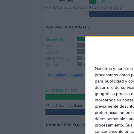
7,84%
PARTIDOS TELEVISADOS
47 partidos de pago
RANKING POR CANALES
Disney+ Premium
20 (39,22%)
Star+
19 (37,25%)
ESPN 2
7 (13,73%)
DIRECTV Play
4 (7,84%)
DSports
4 (7,84%)
Nosotros y nuestro
procesamos datos per
Ver ranking completo
para publicidad y co
desarrollo de servici
26 partidos en local
geográfica precisa e 
50,98%
otorgarnos su conse
previamente descrito
25 partidos de visitante
preferencias antes d
49,02%
datos personales pue
procesamiento. Sus p
RANKING POR EQUIPOS
consentimiento en cu