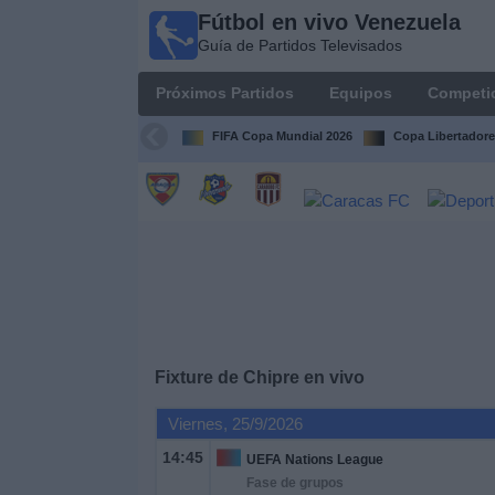
Fútbol en vivo Venezuela
Fútbol en
Guía de Partidos Televisados
vivo
Venezuela
Próximos Partidos
Equipos
Competi
Guía de
Partidos
FIFA Copa Mundial 2026
Copa Libertadore
Televisados
Próximos
Partidos
Equipos
Competiciones
Fixture de
Chipre
en vivo
Canales
Viernes, 25/9/2026
14:45
UEFA Nations League
Otros
Fase de grupos
Deportes