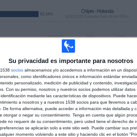
Chipre - Holanda
92,16%
12/11/2025 Europeo Sub-19 por FIFA+
PARTIDOS
DÍAS
TOTAL
6
266
10
CONSECUTIVOS
SIN PARTIDO
CANALES TV
DE PAGO
GRATUÍTO
Su privacidad es importante para nosotros
s 1538
socios
almacenamos y/o accedemos a información en un disposit
sonales, como identificadores únicos e información estándar enviada 
ntenido personalizado, medición de publicidad y contenido, investigaci
os.
Con su permiso, nosotros y nuestros socios podemos utilizar datos 
identificación mediante las características de dispositivos. Puede hacer
TOTAL
MÁXIMO
TOTAL
6
4
26
ntimiento a nosotros y a nuestros 1538 socios para que llevemos a ca
. De forma alternativa, puede acceder a información más detallada y 
COMPETICIONES
VS Rumanía
RIVALES
e otorgar o negar su consentimiento.
Tenga en cuenta que algún proc
de no requerir de su consentimiento, pero usted tiene el derecho de r
referencias se aplicarán solo a este sitio web. Puede cambiar sus pref
RANKING POR COMPETICIONES
alquier momento volviendo a este sitio y haciendo clic en el botón "Pri