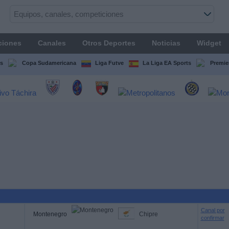
ciones
Canales
Otros Deportes
Noticias
Widget
s
Copa Sudamericana
Liga Futve
La Liga EA Sports
Premie
Canal por
Montenegro
Chipre
confirmar