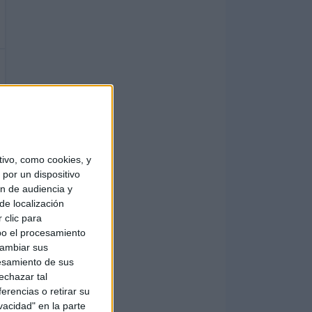
ivo, como cookies, y
por un dispositivo
ón de audiencia y
de localización
 clic para
bo el procesamiento
cambiar sus
esamiento de sus
echazar tal
erencias o retirar su
vacidad" en la parte