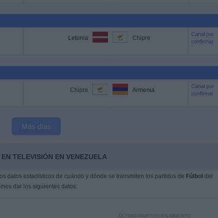
Canal por
Letonia
Chipre
confirmar
Canal por
Chipre
Armenia
confirmar
Más días
 EN TELEVISIÓN EN VENEZUELA
s datos estadísticos de cuándo y dónde se transmiten los partidos de
Fútbol
del
mos dar los siguientes datos:
ÚLTIMO PARTIDO EN ABIERTO