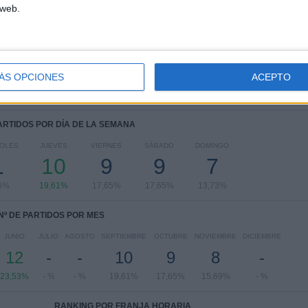
 web.
FIFA Copa Mundial 2026
15 (29,41%)
Amistoso
14 (27,45%)
UEFA Nations League
12 (23,53%)
Eurocopa 2028
8 (15,69%)
Europeo Sub-19 Femenino
1 (1,96%)
ÁS OPCIONES
ACEPTO
Ver ranking completo
PARTIDOS POR DÍA DE LA SEMANA
OLES
JUEVES
VIERNES
SÁBADO
DOMINGO
1
10
9
9
7
6%
19,61%
17,65%
17,65%
13,73%
Nº DE PARTIDOS POR MES
JUNIO
JULIO
AGOSTO
SEPTIEMBRE
OCTUBRE
NOVIEMBRE
DICIEMBRE
12
-
-
10
9
8
-
23,53%
- %
- %
19,61%
17,65%
15,69%
- %
RANKING POR FRANJA HORARIA