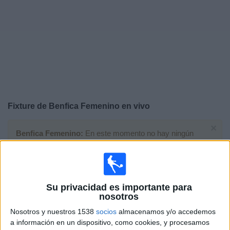
Noticias
Widget
Fixture de
Benfica Femenino
en vivo
×
Benfica Femenino:
En este momento no hay ningún
partido televisado. Puedes consultar el historial de
partidos en TV emitidos anteriormente.
Miércoles, 17/12/2025
Su privacidad es importante para
nosotros
15:00
Champions League Femenina
Nosotros y nuestros 1538
socios
almacenamos y/o accedemos
Fase Liga
a información en un dispositivo, como cookies, y procesamos