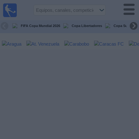
Fútbol en
vivo
Venezuela
FIFA Copa Mundial 2026
Copa Libertadores
Copa Sudameri
Guía de
Partidos
Televisados
Próximos
Partidos
Equipos
Competiciones
Canales
Otros
Deportes