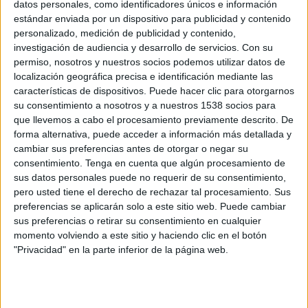
datos personales, como identificadores únicos e información
estándar enviada por un dispositivo para publicidad y contenido
Benfica Femenino
personalizado, medición de publicidad y contenido,
PSG Femenino
investigación de audiencia y desarrollo de servicios.
Con su
Disney+ Premium
permiso, nosotros y nuestros socios podemos utilizar datos de
localización geográfica precisa e identificación mediante las
características de dispositivos. Puede hacer clic para otorgarnos
Miércoles, 10/12/2025
su consentimiento a nosotros y a nuestros 1538 socios para
12:45
Champions League Femenina
que llevemos a cabo el procesamiento previamente descrito. De
Fase Liga
forma alternativa, puede acceder a información más detallada y
cambiar sus preferencias antes de otorgar o negar su
consentimiento.
Tenga en cuenta que algún procesamiento de
sus datos personales puede no requerir de su consentimiento,
FC Barcelona Femenino
pero usted tiene el derecho de rechazar tal procesamiento. Sus
Benfica Femenino
preferencias se aplicarán solo a este sitio web. Puede cambiar
Disney+ Premium
sus preferencias o retirar su consentimiento en cualquier
momento volviendo a este sitio y haciendo clic en el botón
Miércoles, 19/11/2025
"Privacidad" en la parte inferior de la página web.
15:00
Champions League Femenina
Fase Liga