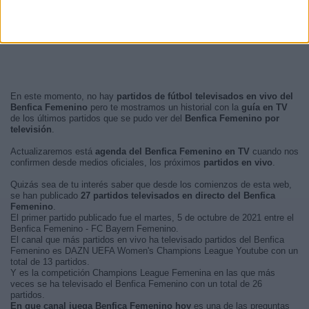
En este momento, no hay
partidos de fútbol televisados en vivo del
Benfica Femenino
pero te mostramos un historial con la
guía en TV
de los últimos partidos que se pudo ver del
Benfica Femenino por
televisión
.
Actualizaremos está
agenda del Benfica Femenino en TV
cuando nos
confirmen desde medios oficiales, los próximos
partidos en vivo
.
Quizás sea de tu interés saber que desde los comienzos de esta web,
se han publicado
27 partidos televisados en directo del Benfica
Femenino
.
El primer partido publicado fue el martes, 5 de octubre de 2021 entre el
Benfica Femenino - FC Bayern Femenino.
El canal que más partidos en vivo ha televisado partidos del Benfica
Femenino es DAZN UEFA Women's Champions League Youtube con un
total de 13 partidos.
Y es la competición Champions League Femenina en las que más
veces se ha televisado el Benfica Femenino con un total de 26
partidos.
En que canal juega Benfica Femenino hoy
es una de las preguntas