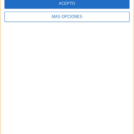
ACEPTO
Ver ranking completo
MÁS OPCIONES
RANKING POR COMPETICIONES
Champions League Femenina
26 (96,3%)
Liga BPI
1 (3,7%)
Ver ranking completo
Nº DE PARTIDOS POR DÍA DE LA SEMANA
LUNES
MARTES
MIÉRCOLES
JUEVES
VIERNES
-
4
14
8
-
- %
14,81%
51,85%
29,63%
- %
SÁBADO
DOMINGO
-
1
- %
3,7%