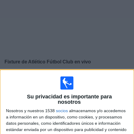
Noticias
Widget
Fixture de
Atlético Fútbol Club
en vivo
×
Atlético Fútbol Club:
En este momento no hay ningún
partido televisado. Puedes consultar el historial de
partidos en TV emitidos anteriormente.
Su privacidad es importante para
nosotros
Sábado, 11/7/2026
Nosotros y nuestros 1538
socios
almacenamos y/o accedemos
12:45
a información en un dispositivo, como cookies, y procesamos
Liga Pro Serie B
datos personales, como identificadores únicos e información
Independiente Juniors
estándar enviada por un dispositivo para publicidad y contenido