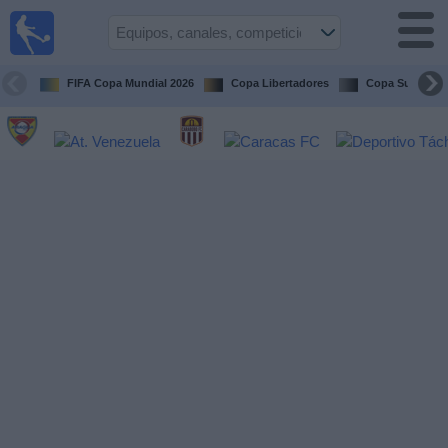
Fútbol en
vivo
Venezuela
FIFA Copa Mundial 2026
Copa Libertadores
Copa Sudameri
Guía de
Partidos
Televisados
Próximos
Partidos
Equipos
Competiciones
Canales
Otros
Deportes