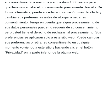
su consentimiento a nosotros y a nuestros 1538 socios para
Pyramids FC
que llevemos a cabo el procesamiento previamente descrito. De
DSports 2 (612/1612)
forma alternativa, puede acceder a información más detallada y
cambiar sus preferencias antes de otorgar o negar su
consentimiento.
Tenga en cuenta que algún procesamiento de
DATOS ESTADÍSTICOS DEL EQUIPO ZAMALEK SC EN
sus datos personales puede no requerir de su consentimiento,
TELEVISIÓN EN VENEZUELA
pero usted tiene el derecho de rechazar tal procesamiento. Sus
preferencias se aplicarán solo a este sitio web. Puede cambiar
A fecha de hoy
9/8/2026
y desde que esta web recoge los datos
sus preferencias o retirar su consentimiento en cualquier
estadísticos de cuándo y dónde se transmiten los partidos de
Fútbol
del
momento volviendo a este sitio y haciendo clic en el botón
equipo
Zamalek SC
en
Venezuela
, que fue el
6/11/2025
, podemos dar los
"Privacidad" en la parte inferior de la página web.
siguientes datos:
1
PARTIDOS TELEVISADOS
0 partidos en abierto
0%
1 partidos de pago
100%
RANKING POR CANALES