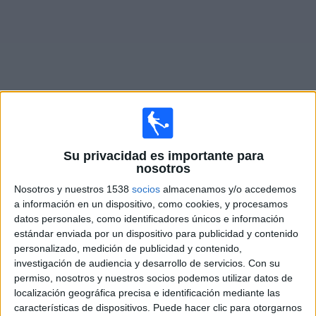
Noticias
Widget
Fixture de
Zamalek SC
en vivo
Su privacidad es importante para
nosotros
×
Zamalek SC:
En este momento no hay ningún partido
Nosotros y nuestros 1538
socios
almacenamos y/o accedemos
televisado. Puedes consultar el historial de partidos en
a información en un dispositivo, como cookies, y procesamos
TV emitidos anteriormente.
datos personales, como identificadores únicos e información
estándar enviada por un dispositivo para publicidad y contenido
personalizado, medición de publicidad y contenido,
Jueves, 6/11/2025
investigación de audiencia y desarrollo de servicios.
Con su
12:30
Egyptian Super Cup
permiso, nosotros y nuestros socios podemos utilizar datos de
localización geográfica precisa e identificación mediante las
Zamalek SC
características de dispositivos. Puede hacer clic para otorgarnos