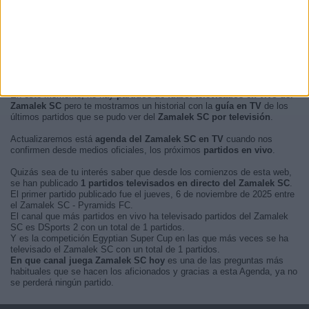
En este momento, no hay
partidos de fútbol televisados en vivo del
Zamalek SC
pero te mostramos un historial con la
guía en TV
de los
últimos partidos que se pudo ver del
Zamalek SC por televisión
.
Actualizaremos está
agenda del Zamalek SC en TV
cuando nos
confirmen desde medios oficiales, los próximos
partidos en vivo
.
Quizás sea de tu interés saber que desde los comienzos de esta web,
se han publicado
1 partidos televisados en directo del Zamalek SC
.
El primer partido publicado fue el jueves, 6 de noviembre de 2025 entre
el Zamalek SC - Pyramids FC.
El canal que más partidos en vivo ha televisado partidos del Zamalek
SC es DSports 2 con un total de 1 partidos.
Y es la competición Egyptian Super Cup en las que más veces se ha
televisado el Zamalek SC con un total de 1 partidos.
En que canal juega Zamalek SC hoy
es una de las preguntas más
habituales que se hacen los aficionados y gracias a esta Agenda, ya no
se perderá ningún partido.