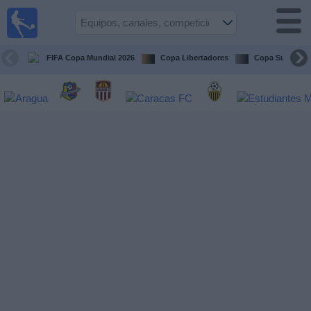
Fútbol en
vivo
Venezuela
FIFA Copa Mundial 2026
Copa Libertadores
Copa Sudameri
Guía de
Partidos
Televisados
Próximos
Partidos
Equipos
Competiciones
Canales
Otros
Deportes