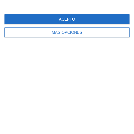
Admiral Bundesliga
166 (100%)
Ver ranking completo
ACEPTO
MÁS OPCIONES
Nº DE PARTIDOS POR DÍA DE LA SEMANA
LUNES
MARTES
MIÉRCOLES
JUEVES
VIERNES
1
4
4
2
8
0,6%
2,41%
2,41%
1,2%
4,82%
SÁBADO
DOMINGO
87
60
52,41%
36,14%
Nº DE PARTIDOS POR MES
ENERO
FEBRERO
MARZO
ABRIL
MAYO
JUNIO
JULIO
3
16
18
30
21
1
4
1,81%
9,64%
10,84%
18,07%
12,65%
0,6%
2,41%