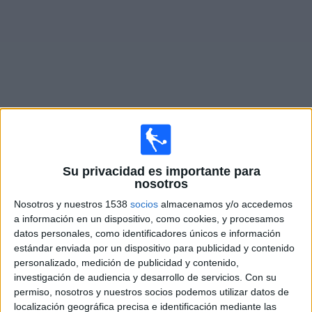
Noticias
Widget
Fixture de
WSG Swarovski Tirol
en vivo
Su privacidad es importante para
Mañana viernes, 7/8/2026
nosotros
13:30
Admiral Bundesliga
Nosotros y nuestros 1538
socios
almacenamos y/o accedemos
a información en un dispositivo, como cookies, y procesamos
SCR Altach
datos personales, como identificadores únicos e información
WSG Swarovski Tirol
estándar enviada por un dispositivo para publicidad y contenido
personalizado, medición de publicidad y contenido,
investigación de audiencia y desarrollo de servicios.
Con su
permiso, nosotros y nuestros socios podemos utilizar datos de
OneFootball PPV
localización geográfica precisa e identificación mediante las