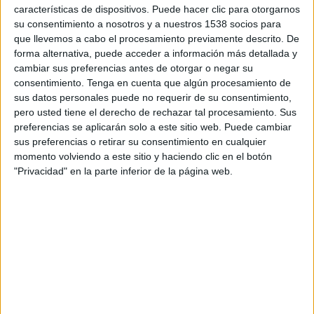
características de dispositivos. Puede hacer clic para otorgarnos
Domingo, 16/8/2026
su consentimiento a nosotros y a nuestros 1538 socios para
que llevemos a cabo el procesamiento previamente descrito. De
11:00
Admiral Bundesliga
forma alternativa, puede acceder a información más detallada y
cambiar sus preferencias antes de otorgar o negar su
WSG Swarovski Tirol
consentimiento.
Tenga en cuenta que algún procesamiento de
Red Bull Salzburg
sus datos personales puede no requerir de su consentimiento,
OneFootball PPV
pero usted tiene el derecho de rechazar tal procesamiento. Sus
preferencias se aplicarán solo a este sitio web. Puede cambiar
sus preferencias o retirar su consentimiento en cualquier
DATOS ESTADÍSTICOS DEL EQUIPO WSG SWAROVSKI
momento volviendo a este sitio y haciendo clic en el botón
TIROL EN TELEVISIÓN EN VENEZUELA
"Privacidad" en la parte inferior de la página web.
A fecha de hoy
6/8/2026
y desde que esta web recoge los datos
estadísticos de cuándo y dónde se transmiten los partidos de
Fútbol
del
equipo
WSG Swarovski Tirol
en
Venezuela
, que fue el
25/10/2020
,
podemos dar los siguientes datos:
166
PARTIDOS TELEVISADOS