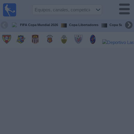
Fútbol en
vivo
Venezuela
FIFA Copa Mundial 2026
Copa Libertadores
Copa Sudameri
Guía de
Partidos
Televisados
Próximos
Partidos
Equipos
Competiciones
Canales
Otros
Deportes