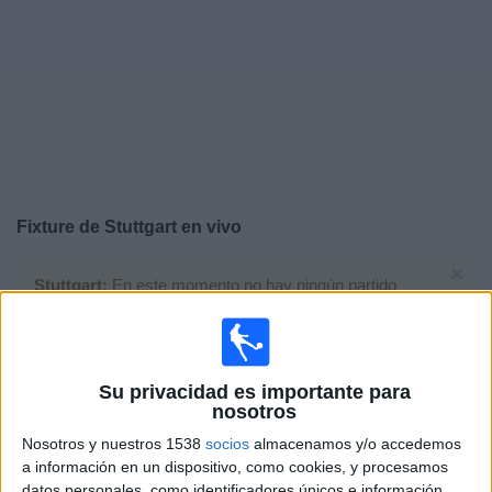
Noticias
Widget
Fixture de
Stuttgart
en vivo
×
Stuttgart:
En este momento no hay ningún partido
televisado. Puedes consultar el historial de partidos en
TV emitidos anteriormente.
Su privacidad es importante para
Sábado, 23/5/2026
nosotros
14:00
Copa de Alemania
Nosotros y nuestros 1538
socios
almacenamos y/o accedemos
Final
a información en un dispositivo, como cookies, y procesamos
datos personales, como identificadores únicos e información