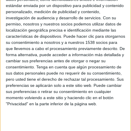
estándar enviada por un dispositivo para publicidad y contenido
FC Bayern
personalizado, medición de publicidad y contenido,
Stuttgart
investigación de audiencia y desarrollo de servicios.
Con su
permiso, nosotros y nuestros socios podemos utilizar datos de
Disney+ Premium
ESPN
localización geográfica precisa e identificación mediante las
características de dispositivos. Puede hacer clic para otorgarnos
Sábado, 16/5/2026
su consentimiento a nosotros y a nuestros 1538 socios para
que llevemos a cabo el procesamiento previamente descrito. De
09:30
Bundesliga
forma alternativa, puede acceder a información más detallada y
cambiar sus preferencias antes de otorgar o negar su
Eintracht Frankfurt
consentimiento.
Tenga en cuenta que algún procesamiento de
Stuttgart
sus datos personales puede no requerir de su consentimiento,
Disney+ Premium
pero usted tiene el derecho de rechazar tal procesamiento. Sus
preferencias se aplicarán solo a este sitio web. Puede cambiar
sus preferencias o retirar su consentimiento en cualquier
Sábado, 9/5/2026
momento volviendo a este sitio y haciendo clic en el botón
09:30
Bundesliga
"Privacidad" en la parte inferior de la página web.
Stuttgart
Bayer Leverkusen