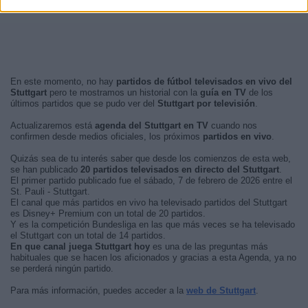
En este momento, no hay
partidos de fútbol televisados en vivo del
Stuttgart
pero te mostramos un historial con la
guía en TV
de los
últimos partidos que se pudo ver del
Stuttgart por televisión
.
Actualizaremos está
agenda del Stuttgart en TV
cuando nos
confirmen desde medios oficiales, los próximos
partidos en vivo
.
Quizás sea de tu interés saber que desde los comienzos de esta web,
se han publicado
20 partidos televisados en directo del Stuttgart
.
El primer partido publicado fue el sábado, 7 de febrero de 2026 entre el
St. Pauli - Stuttgart.
El canal que más partidos en vivo ha televisado partidos del Stuttgart
es Disney+ Premium con un total de 20 partidos.
Y es la competición Bundesliga en las que más veces se ha televisado
el Stuttgart con un total de 14 partidos.
En que canal juega Stuttgart hoy
es una de las preguntas más
habituales que se hacen los aficionados y gracias a esta Agenda, ya no
se perderá ningún partido.
Para más información, puedes acceder a la
web de Stuttgart
.