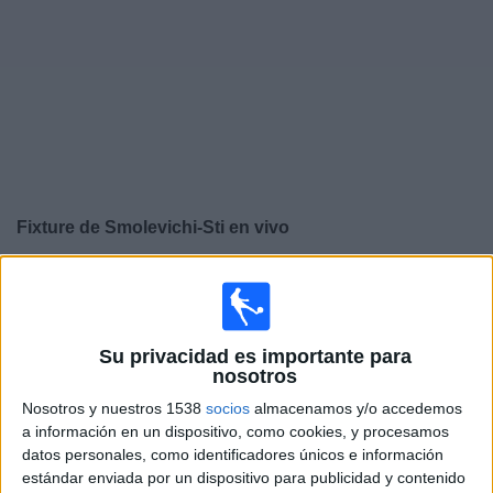
Noticias
Widget
Fixture de
Smolevichi-Sti
en vivo
×
Smolevichi-Sti:
En este momento no hay ningún
partido televisado. Puedes consultar el historial de
partidos en TV emitidos anteriormente.
Su privacidad es importante para
nosotros
Domingo, 18/10/2020
Nosotros y nuestros 1538
socios
almacenamos y/o accedemos
07:00
a información en un dispositivo, como cookies, y procesamos
Liga Bielorrusa
datos personales, como identificadores únicos e información
Smolevichi-Sti
estándar enviada por un dispositivo para publicidad y contenido