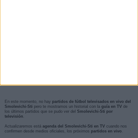
En este momento, no hay
partidos de fútbol televisados en vivo del
Smolevichi-Sti
pero te mostramos un historial con la
guía en TV
de
los últimos partidos que se pudo ver del
Smolevichi-Sti por
televisión
.
Actualizaremos está
agenda del Smolevichi-Sti en TV
cuando nos
confirmen desde medios oficiales, los próximos
partidos en vivo
.