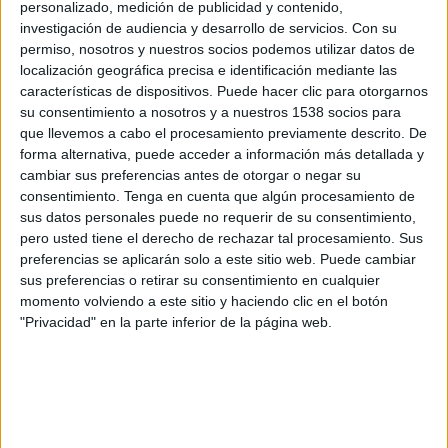
personalizado, medición de publicidad y contenido,
Torpedo BelAZ
investigación de audiencia y desarrollo de servicios.
Con su
Belarusian Football Federation YouTube
permiso, nosotros y nuestros socios podemos utilizar datos de
localización geográfica precisa e identificación mediante las
Viernes, 2/10/2020
características de dispositivos. Puede hacer clic para otorgarnos
su consentimiento a nosotros y a nuestros 1538 socios para
11:30
Liga Bielorrusa
que llevemos a cabo el procesamiento previamente descrito. De
forma alternativa, puede acceder a información más detallada y
Dinamo Minsk
cambiar sus preferencias antes de otorgar o negar su
Smolevichi-Sti
consentimiento.
Tenga en cuenta que algún procesamiento de
Belarusian Football Federation YouTube
sus datos personales puede no requerir de su consentimiento,
pero usted tiene el derecho de rechazar tal procesamiento. Sus
Lunes, 28/9/2020
preferencias se aplicarán solo a este sitio web. Puede cambiar
sus preferencias o retirar su consentimiento en cualquier
09:00
Liga Bielorrusa
momento volviendo a este sitio y haciendo clic en el botón
"Privacidad" en la parte inferior de la página web.
FC Minsk
Smolevichi-Sti
Belarusian Football Federation YouTube
Más días