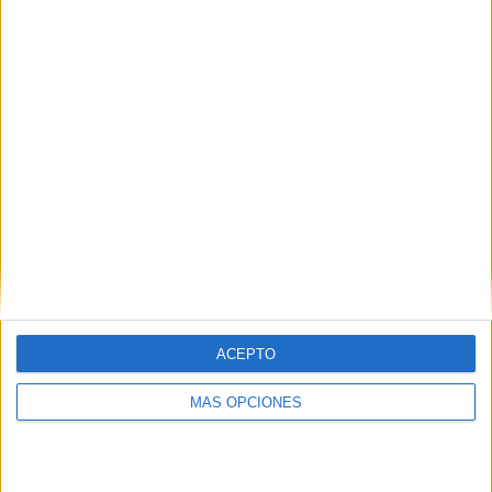
RANKING POR EQUIPOS
FC Minsk
3 (15,79%)
Torpedo BelAZ
2 (10,53%)
Dinamo Minsk
2 (10,53%)
Neman Grodno
1 (5,26%)
Slavia Mozyr
1 (5,26%)
Ver ranking completo
RANKING POR COMPETICIONES
Liga Bielorrusa
19 (100%)
Ver ranking completo
ACEPTO
MÁS OPCIONES
Nº DE PARTIDOS POR DÍA DE LA SEMANA
LUNES
MARTES
MIÉRCOLES
JUEVES
VIERNES
1
-
1
-
9