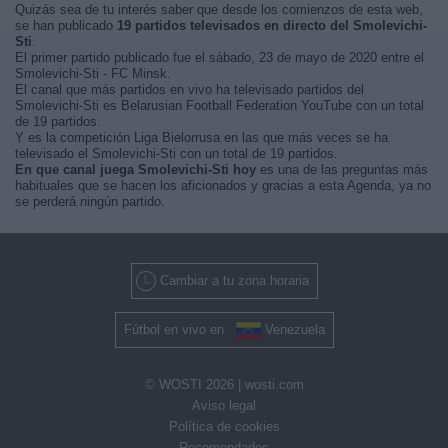
Quizás sea de tu interés saber que desde los comienzos de esta web,
se han publicado
19 partidos televisados en directo del Smolevichi-
Sti
.
El primer partido publicado fue el sábado, 23 de mayo de 2020 entre el
Smolevichi-Sti - FC Minsk.
El canal que más partidos en vivo ha televisado partidos del
Smolevichi-Sti es Belarusian Football Federation YouTube con un total
de 19 partidos.
Y es la competición Liga Bielorrusa en las que más veces se ha
televisado el Smolevichi-Sti con un total de 19 partidos.
En que canal juega Smolevichi-Sti hoy
es una de las preguntas más
habituales que se hacen los aficionados y gracias a esta Agenda, ya no
se perderá ningún partido.
Cambiar a tu zona horaria
Fútbol en vivo en
Venezuela
© WOSTI 2026 |
wosti.com
Aviso legal
Política de cookies
Recomendados