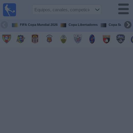
Fútbol en
vivo
Venezuela
FIFA Copa Mundial 2026
Copa Libertadores
Copa Sudameri
Guía de
Partidos
Televisados
Próximos
Partidos
Equipos
Competiciones
Canales
Otros
Deportes