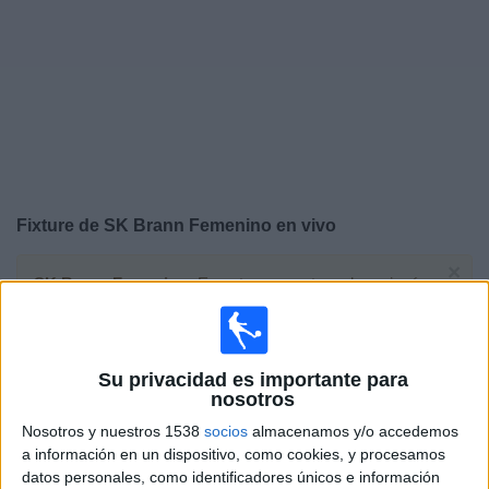
Noticias
Widget
Fixture de
SK Brann Femenino
en vivo
×
SK Brann Femenino:
En este momento no hay ningún
partido televisado. Puedes consultar el historial de
partidos en TV emitidos anteriormente.
Su privacidad es importante para
Jueves, 28/3/2024
nosotros
12:45
Champions League Femenina
Nosotros y nuestros 1538
socios
almacenamos y/o accedemos
1/4 de Final
a información en un dispositivo, como cookies, y procesamos
datos personales, como identificadores únicos e información