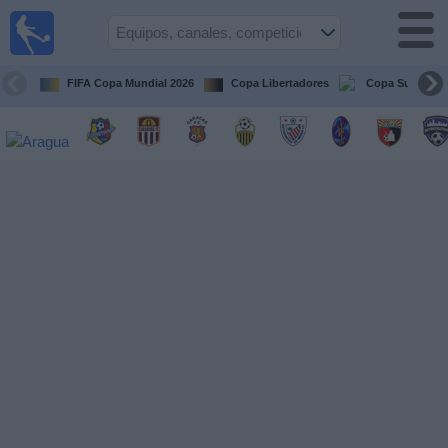
Fútbol en
vivo
Venezuela
FIFA Copa Mundial 2026
Copa Libertadores
Copa Sudameri
Guía de
Partidos
Televisados
Próximos
Partidos
Equipos
Competiciones
Canales
Otros
Deportes