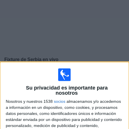
Noticias
Widget
Fixture de
Serbia
en vivo
Jueves, 24/9/2026
14:45
UEFA Nations League
Fase de grupos
Su privacidad es importante para
nosotros
Serbia
Nosotros y nuestros 1538
socios
almacenamos y/o accedemos
Grecia
a información en un dispositivo, como cookies, y procesamos
datos personales, como identificadores únicos e información
Canal por confirmar
estándar enviada por un dispositivo para publicidad y contenido
personalizado, medición de publicidad y contenido,
Domingo, 27/9/2026