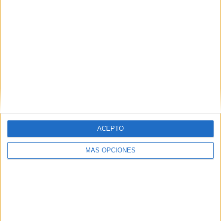
15
7
39
COMPETICIONES
VS Dinamarca
RIVALES
RANKING POR EQUIPOS
Dinamarca
7 (6,73%)
Austria
7 (6,73%)
Hungría
6 (5,77%)
España
6 (5,77%)
Suecia
5 (4,81%)
Ver ranking completo
ACEPTO
RANKING POR COMPETICIONES
MÁS OPCIONES
FIFA Copa Mundial 2026
23 (22,12%)
UEFA Nations League
19 (18,27%)
Amistoso
14 (13,46%)
Eurocopa 2028
14 (13,46%)
Europeo Sub-21
9 (8,65%)
Ver ranking completo