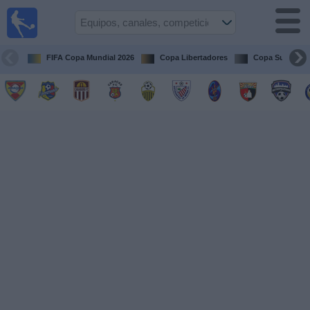
Fútbol en
vivo
Venezuela
FIFA Copa Mundial 2026
Copa Libertadores
Copa Sudameri
Guía de
Partidos
Televisados
Próximos
Partidos
Equipos
Competiciones
Canales
Otros
Deportes