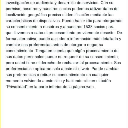
investigación de audiencia y desarrollo de servicios.
Con su
permiso, nosotros y nuestros socios podemos utilizar datos de
12:00
UEFA Nations League
localización geográfica precisa e identificación mediante las
Fase de grupos
características de dispositivos. Puede hacer clic para otorgarnos
Serbia
su consentimiento a nosotros y a nuestros 1538 socios para
que llevemos a cabo el procesamiento previamente descrito. De
Holanda
forma alternativa, puede acceder a información más detallada y
Canal por confirmar
cambiar sus preferencias antes de otorgar o negar su
consentimiento.
Tenga en cuenta que algún procesamiento de
Jueves, 1/10/2026
sus datos personales puede no requerir de su consentimiento,
pero usted tiene el derecho de rechazar tal procesamiento. Sus
14:45
UEFA Nations League
preferencias se aplicarán solo a este sitio web. Puede cambiar
Fase de grupos
sus preferencias o retirar su consentimiento en cualquier
momento volviendo a este sitio y haciendo clic en el botón
Alemania
"Privacidad" en la parte inferior de la página web.
Serbia
Canal por confirmar
Más días