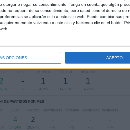
RANKING POR COMPETICIONES
e otorgar o negar su consentimiento.
Tenga en cuenta que algún proc
de no requerir de su consentimiento, pero usted tiene el derecho de r
Torneo Proyección
7 (100%)
referencias se aplicarán solo a este sitio web. Puede cambiar sus pref
alquier momento volviendo a este sitio y haciendo clic en el botón "Pri
Ver ranking completo
 web.
ÁS OPCIONES
ACEPTO
PARTIDOS POR DÍA DE LA SEMANA
COLES
JUEVES
VIERNES
SÁBADO
DOMINGO
2
-
1
1
1
,57%
- %
14,29%
14,29%
14,29%
Nº DE PARTIDOS POR MES
IO
JULIO
AGOSTO
SEPTIEMBRE
OCTUBRE
NOVIEMBRE
DICIEMBRE
4
2
-
-
-
-
9%
57,14%
28,57%
- %
- %
- %
- %