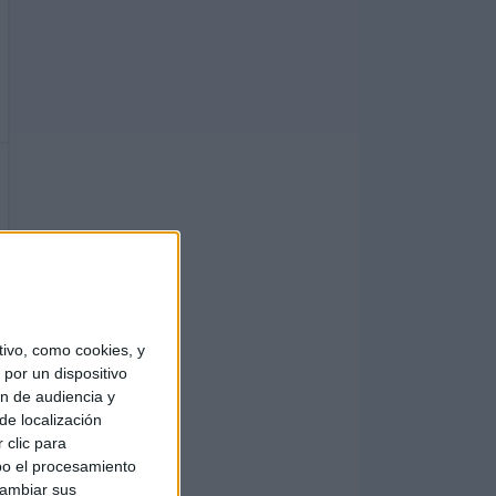
ivo, como cookies, y
por un dispositivo
ón de audiencia y
de localización
 clic para
bo el procesamiento
cambiar sus