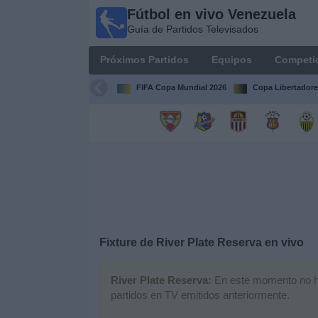
Fútbol en vivo Venezuela
Fútbol en
Guía de Partidos Televisados
vivo
Venezuela
Próximos Partidos
Equipos
Competi
Guía de
Partidos
FIFA Copa Mundial 2026
Copa Libertadore
Televisados
Próximos
Partidos
Equipos
Competiciones
Fixture de
River Plate Reserva
en vivo
Canales
River Plate Reserva:
En este momento no hay
partidos en TV emitidos anteriormente.
Otros
Deportes