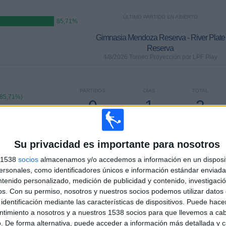
ÚLTIMO PARTIDO EN ABIERTO
85,71%
Gimnasia Mendoza Reserva - River Plate
Reserva
4/8/2026 Torneo Proyección por LPF Play
PARTIDOS
DÍAS
TOTAL
(85,71%)
0
1
3
CONSECUTIVOS
SIN PARTIDO
CANALES TV
DE PAGO
GRATUÍTO
Su privacidad es importante para nosotros
s 1538
socios
almacenamos y/o accedemos a información en un disposit
TOTAL
MÁXIMO
TOTAL
sonales, como identificadores únicos e información estándar enviada 
1
1
7
ntenido personalizado, medición de publicidad y contenido, investigaci
os.
Con su permiso, nosotros y nuestros socios podemos utilizar datos 
COMPETICIONES
VS Boca
RIVALES
identificación mediante las características de dispositivos. Puede hacer
Juniors
Reserva
ntimiento a nosotros y a nuestros 1538 socios para que llevemos a ca
. De forma alternativa, puede acceder a información más detallada y 