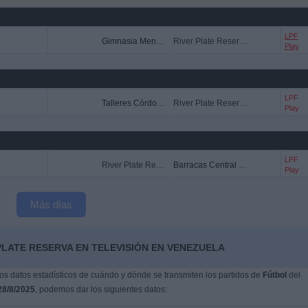
LPF
Gimnasia Mendoza Reserva
River Plate Reserva
Play
LPF
Talleres Córdoba Reserva
River Plate Reserva
Play
LPF
River Plate Reserva
Barracas Central Reserva
Play
Más días
PLATE RESERVA EN TELEVISIÓN EN VENEZUELA
s datos estadísticos de cuándo y dónde se transmiten los partidos de
Fútbol
del
28/8/2025
, podemos dar los siguientes datos: