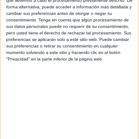
que llevemos a cabo el procesamiento previamente descrito. De
EN TELEVISIÓN EN VENEZUELA
forma alternativa, puede acceder a información más detallada y
cambiar sus preferencias antes de otorgar o negar su
A fecha de hoy
8/8/2026
y desde que esta web recoge los datos
consentimiento.
Tenga en cuenta que algún procesamiento de
estadísticos de cuándo y dónde se transmiten los partidos de
Fútbol
del
sus datos personales puede no requerir de su consentimiento,
equipo
RAAL La Louvière
en
Venezuela
, que fue el
24/8/2025
, podemos
pero usted tiene el derecho de rechazar tal procesamiento. Sus
dar los siguientes datos:
preferencias se aplicarán solo a este sitio web. Puede cambiar
sus preferencias o retirar su consentimiento en cualquier
7
momento volviendo a este sitio y haciendo clic en el botón
"Privacidad" en la parte inferior de la página web.
PARTIDOS TELEVISADOS
0 partidos en abierto
0%
7 partidos de pago
100%
RANKING POR CANALES
DAZN
7 (100%)
Ver ranking completo