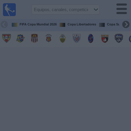
Fútbol en
vivo
Venezuela
FIFA Copa Mundial 2026
Copa Libertadores
Copa Sudameri
Guía de
Partidos
Televisados
Próximos
Partidos
Equipos
Competiciones
Canales
Otros
Deportes