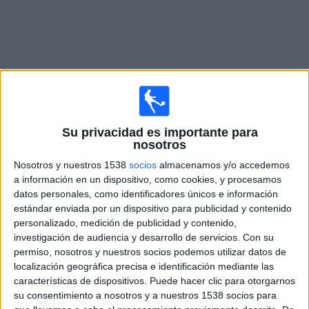
Noticias
Widget
Su privacidad es importante para
Fixture de
RAAL La Louvière
en vivo
nosotros
Nosotros y nuestros 1538
socios
almacenamos y/o accedemos
Partidos de hoy domingo, 9/8/2026
a información en un dispositivo, como cookies, y procesamos
12:30
datos personales, como identificadores únicos e información
Jupiler Pro League
estándar enviada por un dispositivo para publicidad y contenido
Anderlecht
personalizado, medición de publicidad y contenido,
investigación de audiencia y desarrollo de servicios.
Con su
RAAL La Louvière
permiso, nosotros y nuestros socios podemos utilizar datos de
DAZN (Míralo en vivo)
localización geográfica precisa e identificación mediante las
características de dispositivos. Puede hacer clic para otorgarnos
su consentimiento a nosotros y a nuestros 1538 socios para
DATOS ESTADÍSTICOS DEL EQUIPO RAAL LA LOUVIÈRE