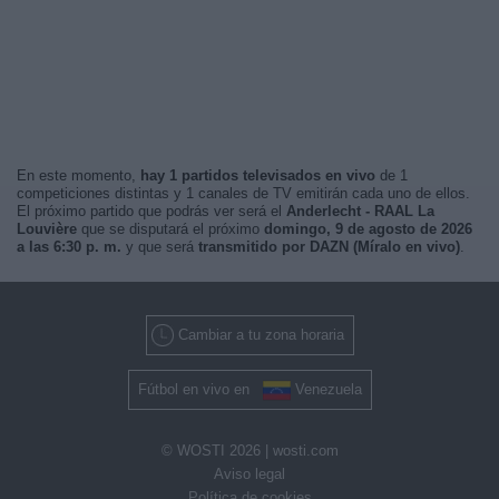
En este momento,
hay 1 partidos televisados en vivo
de 1
competiciones distintas y 1 canales de TV emitirán cada uno de ellos.
El próximo partido que podrás ver será el
Anderlecht - RAAL La
Louvière
que se disputará el próximo
domingo, 9 de agosto de 2026
a las 6:30 p. m.
y que será
transmitido por DAZN (Míralo en vivo)
.
Cambiar a tu zona horaria
Fútbol en vivo en
Venezuela
© WOSTI 2026 |
wosti.com
Aviso legal
Política de cookies