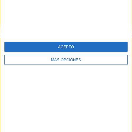
Chattanooga FC
3 (17,65%)
Huntsville City FC
2 (11,76%)
Crown Legacy FC
2 (11,76%)
Carolina Core FC
2 (11,76%)
Chicago Fire 2
1 (5,88%)
Ver ranking completo
ACEPTO
RANKING POR COMPETICIONES
MÁS OPCIONES
MLS Next Pro
17 (100%)
Ver ranking completo
Nº DE PARTIDOS POR DÍA DE LA SEMANA
LUNES
MARTES
MIÉRCOLES
JUEVES
VIERNES
-
-
-
-
-
- %
- %
- %
- %
- %
SÁBADO
DOMINGO