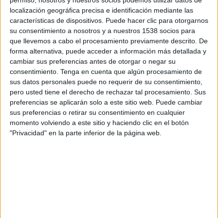
16:00
MLS Next Pro
localización geográfica precisa e identificación mediante las
características de dispositivos. Puede hacer clic para otorgarnos
Chicago Fire 2
su consentimiento a nosotros y a nuestros 1538 socios para
Orlando City B
que llevemos a cabo el procesamiento previamente descrito. De
forma alternativa, puede acceder a información más detallada y
OneFootball
cambiar sus preferencias antes de otorgar o negar su
consentimiento.
Tenga en cuenta que algún procesamiento de
Sábado, 22/8/2026
sus datos personales puede no requerir de su consentimiento,
pero usted tiene el derecho de rechazar tal procesamiento. Sus
19:00
MLS Next Pro
preferencias se aplicarán solo a este sitio web. Puede cambiar
Atlanta United 2
sus preferencias o retirar su consentimiento en cualquier
momento volviendo a este sitio y haciendo clic en el botón
Orlando City B
"Privacidad" en la parte inferior de la página web.
OneFootball
Más días
DATOS ESTADÍSTICOS DEL EQUIPO ORLANDO CITY B EN
TELEVISIÓN EN VENEZUELA