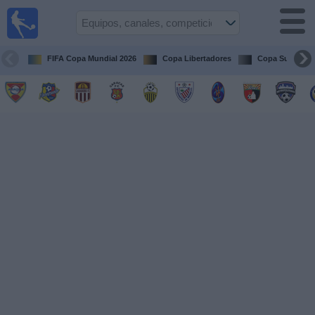
Fútbol en
vivo
Venezuela
FIFA Copa Mundial 2026
Copa Libertadores
Copa Sudameri
Guía de
Partidos
Televisados
Próximos
Partidos
Equipos
Competiciones
Canales
Otros
Deportes