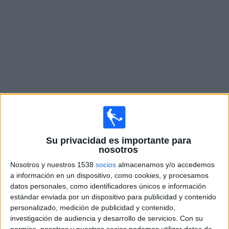
Noticias
Widget
Fixture de
Orlando City B
en vivo
Martes, 11/8/2026
Su privacidad es importante para
19:00
MLS Next Pro
nosotros
New York City 2
Nosotros y nuestros 1538
socios
almacenamos y/o accedemos
a información en un dispositivo, como cookies, y procesamos
Orlando City B
datos personales, como identificadores únicos e información
OneFootball
estándar enviada por un dispositivo para publicidad y contenido
personalizado, medición de publicidad y contenido,
Domingo, 16/8/2026
investigación de audiencia y desarrollo de servicios.
Con su
permiso, nosotros y nuestros socios podemos utilizar datos de