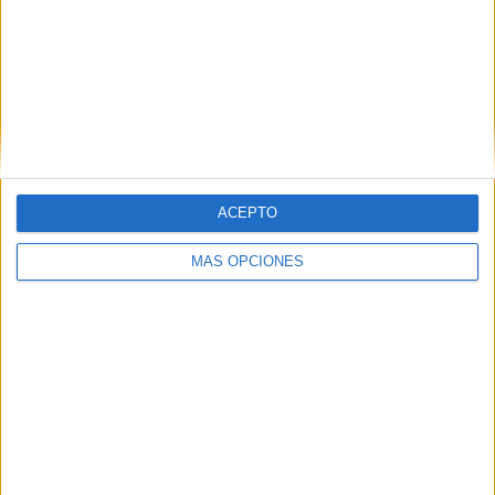
Quilmes
7 (5,79%)
Temperley
7 (5,79%)
Ferro Carril Oeste
6 (4,96%)
Chacarita Juniors
5 (4,13%)
San Martín SJ
5 (4,13%)
Ver ranking completo
RANKING POR COMPETICIONES
ACEPTO
Primera Nacional
94 (77,69%)
Torneo Betano
19 (15,7%)
MÁS OPCIONES
Copa Argentina
4 (3,31%)
Amistoso
4 (3,31%)
Ver ranking completo
Nº DE PARTIDOS POR DÍA DE LA SEMANA
LUNES
MARTES
MIÉRCOLES
JUEVES
VIERNES
28
10
12
4
8