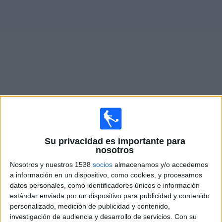
Noticias
Widget
Fixture de
Nueva Chicago
en vivo
Domingo, 9/8/2026
16:30
Primera Nacional
Su privacidad es importante para
nosotros
Gimnasia y Tiro
Nosotros y nuestros 1538
socios
almacenamos y/o accedemos
Nueva Chicago
a información en un dispositivo, como cookies, y procesamos
datos personales, como identificadores únicos e información
LPF Play
estándar enviada por un dispositivo para publicidad y contenido
personalizado, medición de publicidad y contenido,
Lunes, 17/8/2026
investigación de audiencia y desarrollo de servicios.
Con su