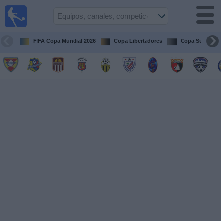
Fútbol en
vivo
Venezuela
FIFA Copa Mundial 2026
Copa Libertadores
Copa Sudameri
Guía de
Partidos
Televisados
Próximos
Partidos
Equipos
Competiciones
Canales
Otros
Deportes