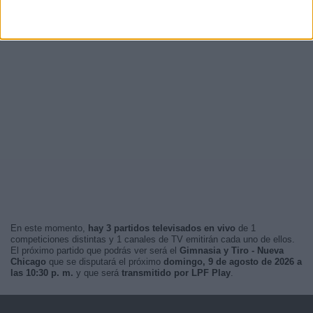
En este momento,
hay 3 partidos televisados en vivo
de 1
competiciones distintas y 1 canales de TV emitirán cada uno de ellos.
El próximo partido que podrás ver será el
Gimnasia y Tiro - Nueva
Chicago
que se disputará el próximo
domingo, 9 de agosto de 2026 a
las 10:30 p. m.
y que será
transmitido por LPF Play
.