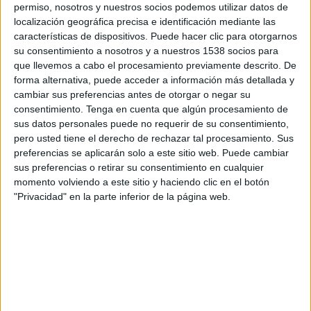
permiso, nosotros y nuestros socios podemos utilizar datos de
14:00
Primera Nacional
localización geográfica precisa e identificación mediante las
All Boys
características de dispositivos. Puede hacer clic para otorgarnos
su consentimiento a nosotros y a nuestros 1538 socios para
Nueva Chicago
que llevemos a cabo el procesamiento previamente descrito. De
LPF Play
forma alternativa, puede acceder a información más detallada y
cambiar sus preferencias antes de otorgar o negar su
Sábado, 22/8/2026
consentimiento.
Tenga en cuenta que algún procesamiento de
sus datos personales puede no requerir de su consentimiento,
14:30
Primera Nacional
pero usted tiene el derecho de rechazar tal procesamiento. Sus
preferencias se aplicarán solo a este sitio web. Puede cambiar
Nueva Chicago
sus preferencias o retirar su consentimiento en cualquier
CA Atlanta
momento volviendo a este sitio y haciendo clic en el botón
"Privacidad" en la parte inferior de la página web.
LPF Play
DATOS ESTADÍSTICOS DEL EQUIPO NUEVA CHICAGO EN
TELEVISIÓN EN VENEZUELA
A fecha de hoy
6/8/2026
y desde que esta web recoge los datos
estadísticos de cuándo y dónde se transmiten los partidos de
Fútbol
del